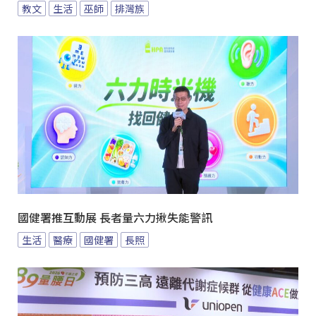
教文
生活
巫師
排灣族
國健署推互動展 長者量六力揪失能警訊
生活
醫療
國健署
長照