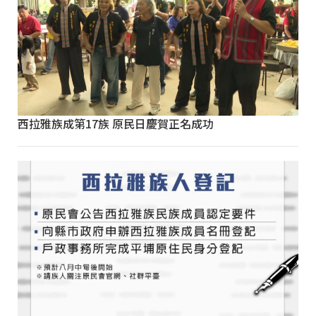
西拉雅族成第17族 原民日慶賀正名成功