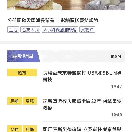
公益團邀愛國浦長輩義工 彩繪蛋糕慶父親節
生活
台東大武
大武鄉愛國浦部落
父親節
最新新聞
長耀盃未來聯盟開打 UBA和SBL同場
體育
競技
19:47
司馬庫斯校舍無照卡關22年 衝擊童受
原鄉
環境
教權
19:40
司馬庫斯災後復建 立委前往考察盤點
交通
原鄉