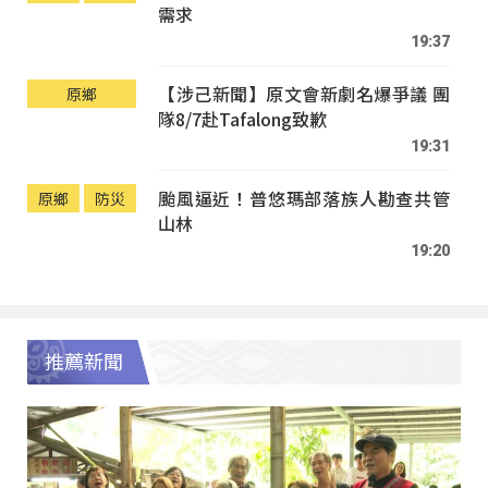
需求
19:37
【涉己新聞】原文會新劇名爆爭議 團
原鄉
隊8/7赴Tafalong致歉
19:31
颱風逼近！普悠瑪部落族人勘查共管
原鄉
防災
山林
19:20
推薦新聞