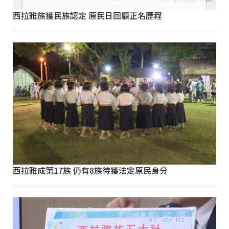
西拉雅族獲民族認定 原民日回顧正名歷程
西拉雅成第17族 仍有8族待獲法定原民身分