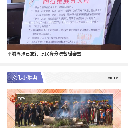
平埔專法已施行 原民身分法暫緩審查
文化小辭典