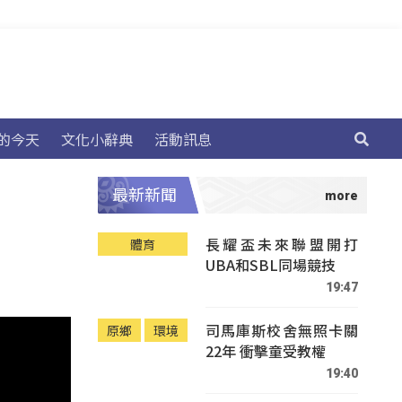
的今天
文化小辭典
活動訊息
最新新聞
長耀盃未來聯盟開打
體育
UBA和SBL同場競技
19:47
司馬庫斯校舍無照卡關
原鄉
環境
22年 衝擊童受教權
19:40