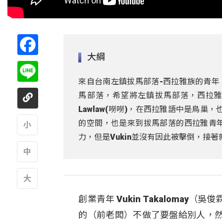
Facebook
大綱
Line
來自台南左鎮拔馬部落-西拉雅族的青年，
馬部落，希望將左鎮拔馬部落，西拉
Lawlaw(嘮嘮)，在西拉雅語中是鳥巢
的空間，也是來到拔馬部落的西拉雅青
力，但是Vukin並沒有因此被擊倒，接著
A
A
創業青年 Vukin Takalom
A
的（前老闆）不做了要盤給別人，