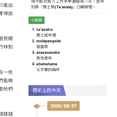
現今配合族人工作求學濃縮為一天，並特
只能出
別將「勇士祭(Ta‘avala)」凸顯辦理。
覺得說
小辭典
ta‘avalra
勇士成年禮
居民間
molapangolai
竹林知
祖靈祭
asavasavahe
男性青年
atamatama
父字輩的稱呼
會有一些
們能夠
跟他們
歷史上的今天
2026/ 08/ 07
錢錢錢錢