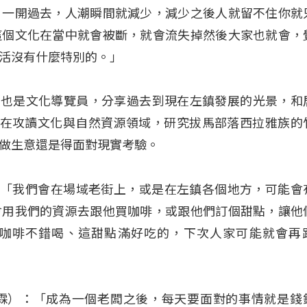
）一開過去，人潮瞬間就減少，減少之後人就留不住你就
這個文化在當中就會被斷，就會流失掉然後大家也就會，
活沒有什麼特別的。」
kin也是文化導覽員，分享過去到現在左鎮發展的光景，和
也正在攻讀文化與自然資源領域，研究拔馬部落西拉雅族的
做生意還是得面對現實考驗。
（買美茹）：「我們會在場域老街上，或是在左鎮各個地方，可能
會用我們的資源去跟他買咖啡，或跟他們訂個甜點，讓他
咖啡不錯喝、這甜點滿好吃的，下次人家可能就會再
ay（吳俊霖）：「成為一個老闆之後，每天要面對的事情就是