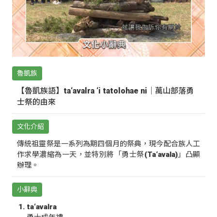
魯凱族
【魯凱族語】ta‘avalra ‘i tatolohae ni｜萬山部落勇
士祭的由來
文化介紹
傳統祖靈祭是一系列為期四個月的祭典，現今配合族人工
作求學濃縮為一天，並特別將「勇士祭(Ta‘avala)」凸顯
辦理。
小辭典
ta‘avalra