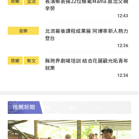
長濱鄉表揚22位模範Mama 感念父親
原鄉
生活
辛勞
12:43
北流幕後課程成果展 阿爆率新人熱力
音樂
登台
12:36
舞跨界劇場培訓 結合花蓮觀光拓青年
原鄉
教文
就業
12:34
推薦新聞