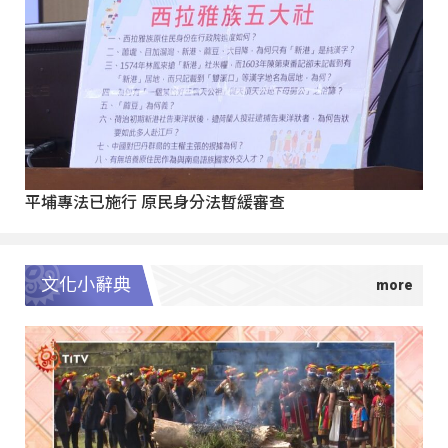
平埔專法已施行 原民身分法暫緩審查
文化小辭典