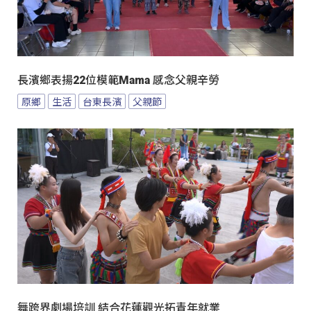
長濱鄉表揚22位模範Mama 感念父親辛勞
原鄉
生活
台東長濱
父親節
舞跨界劇場培訓 結合花蓮觀光拓青年就業