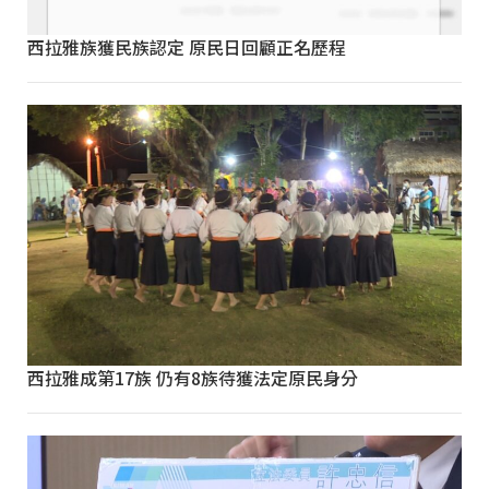
西拉雅族獲民族認定 原民日回顧正名歷程
西拉雅成第17族 仍有8族待獲法定原民身分