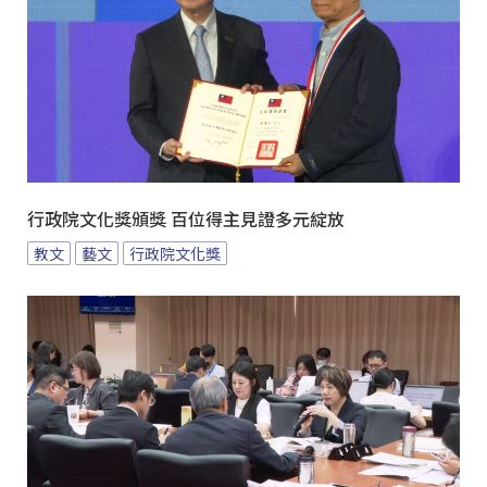
行政院文化獎頒獎 百位得主見證多元綻放
教文
藝文
行政院文化獎