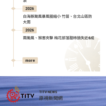
浪
2026
白海豚颱風暴風圈縮小 竹苗、台北山區防
大雨
2026
兩颱風、猴害夾擊 梅花部落甜柿損失近6成
more
TITV NEWS
原視新聞網