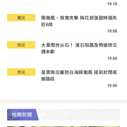
19:10
兩颱風、猴害夾擊 梅花部落甜柿損失
風災
近6成
19:08
大豪雨炸尖石！ 落石阻路及時搶修交
防災
通未斷
19:06
苗栗南庄嚴防白海豚颱風 提前封閉易
防災
崩路段
19:04
推薦新聞