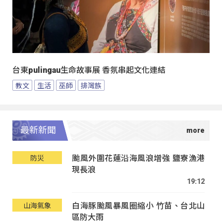
台東pulingau生命故事展 香氛串起文化連結
教文
生活
巫師
排灣族
最新新聞
颱風外圍花蓮沿海風浪增強 鹽寮漁港
防災
現長浪
19:12
白海豚颱風暴風圈縮小 竹苗、台北山
山海氣象
區防大雨