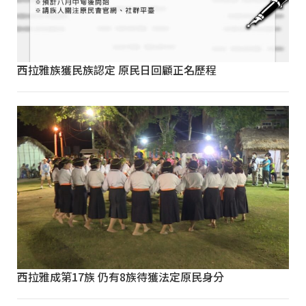
西拉雅族獲民族認定 原民日回顧正名歷程
西拉雅成第17族 仍有8族待獲法定原民身分