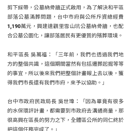
剪下綵帶，公墓納骨牆正式啟用，為了解決和平區
部落公墓滿葬問題，台中市府與公所斥資總經費
1,190萬元，興建達觀里雪山坑公墓納骨牆，也配
合公墓公園化，讓部落居民有更優質的殯葬環境。
和平區長 吳萬福：「三年前，我們也透過我們地
方的整個共識，這個期間當然有包括遷葬起掘等等
的事宜，所以後來我們把整個計畫報上去以後，獲
得我們市長還有我們市府，來予以協助。」
台中市政府民政局長 吳世瑋：「因為畢竟有很多
的水保環評計畫，都需要到市政府去溝通商量，那
很高興在區長的努力之下，全體區公所的同仁終於
把這個任務完成了。」