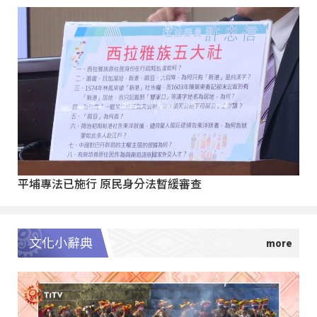
平埔專法已施行 原民身分法暫緩審查
文化小辭典