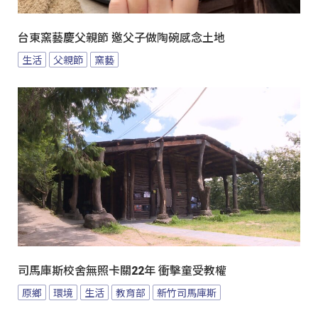
台東窯藝慶父親節 邀父子做陶碗感念土地
生活
父親節
窯藝
司馬庫斯校舍無照卡關22年 衝擊童受教權
原鄉
環境
生活
教育部
新竹司馬庫斯