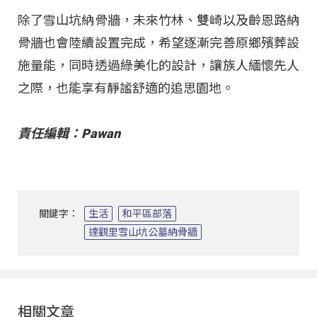
除了雪山坑納骨牆，未來竹林、雙崎以及齡恩路納
骨牆也會陸續設置完成，希望逐漸完善原鄉殯葬設
施量能，同時透過綠美化的設計，讓族人緬懷先人
之際，也能享有靜謐舒適的追思園地。
責任編輯：Pawan
關鍵字：
生活
和平區部落
達觀里雪山坑公墓納骨牆
相關文章