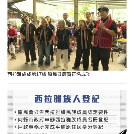
西拉雅族成第17族 原民日慶賀正名成功