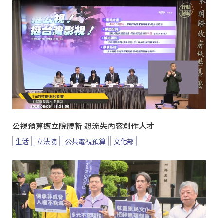
公視預算遭立院腰斬 恐流失內容創作人才
生活
立法院
公共電視預算
文化部