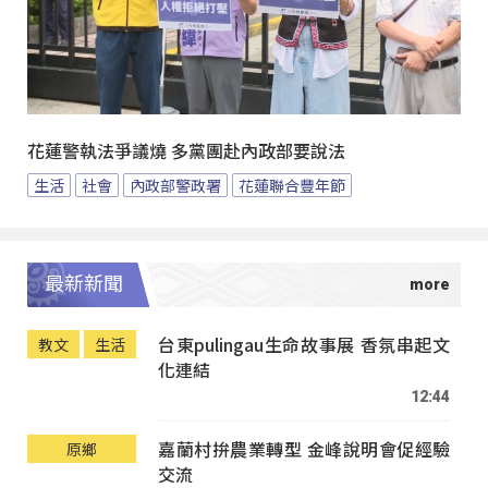
花蓮警執法爭議燒 多黨團赴內政部要說法
生活
社會
內政部警政署
花蓮聯合豐年節
最新新聞
台東pulingau生命故事展 香氛串起文
教文
生活
化連結
12:44
嘉蘭村拚農業轉型 金峰說明會促經驗
原鄉
交流