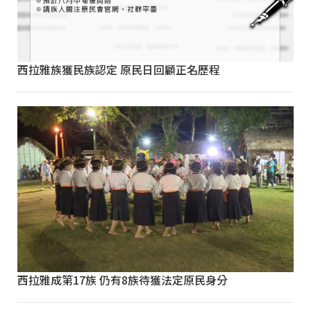
西拉雅族獲民族認定 原民日回顧正名歷程
西拉雅成第17族 仍有8族待獲法定原民身分