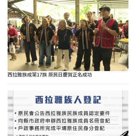
西拉雅族成第17族 原民日慶賀正名成功