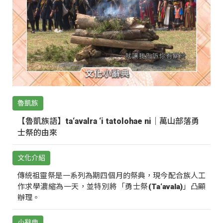
魯凱族
【魯凱族語】ta‘avalra ‘i tatolohae ni｜萬山部落勇
士祭的由來
文化介紹
傳統祖靈祭是一系列為期四個月的祭典，現今配合族人工
作求學濃縮為一天，並特別將「勇士祭(Ta‘avala)」凸顯
辦理。
小辭典