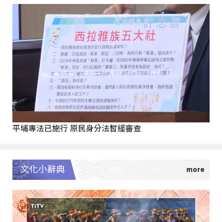
平埔專法已施行 原民身分法暫緩審查
文化小辭典