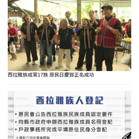
西拉雅族成第17族 原民日慶賀正名成功