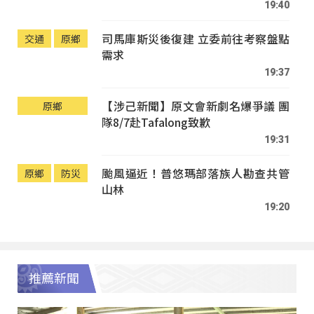
19:40
司馬庫斯災後復建 立委前往考察盤點
交通
原鄉
需求
19:37
【涉己新聞】原文會新劇名爆爭議 團
原鄉
隊8/7赴Tafalong致歉
19:31
颱風逼近！普悠瑪部落族人勘查共管
原鄉
防災
山林
19:20
推薦新聞