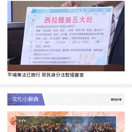
平埔專法已施行 原民身分法暫緩審查
文化小辭典