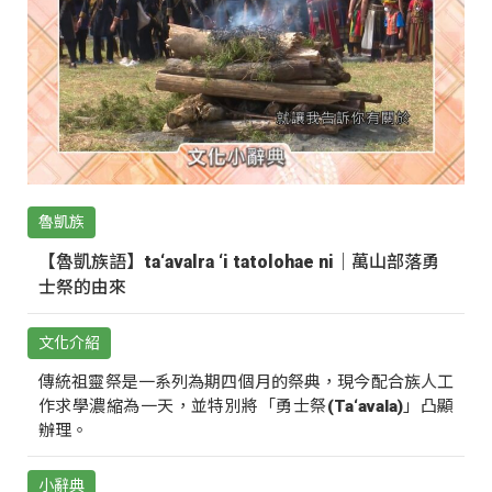
魯凱族
【魯凱族語】ta‘avalra ‘i tatolohae ni｜萬山部落勇
士祭的由來
文化介紹
傳統祖靈祭是一系列為期四個月的祭典，現今配合族人工
作求學濃縮為一天，並特別將「勇士祭(Ta‘avala)」凸顯
辦理。
小辭典