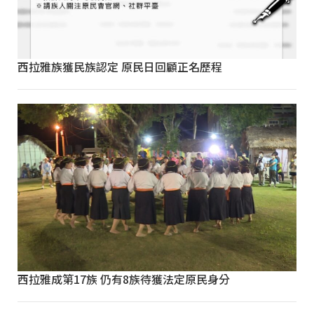
西拉雅族獲民族認定 原民日回顧正名歷程
西拉雅成第17族 仍有8族待獲法定原民身分