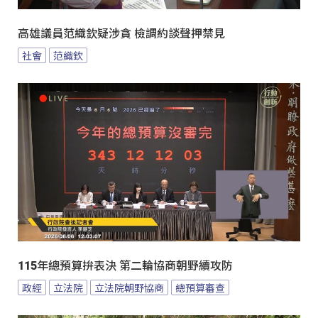
高雄議員范織欽疑涉貪 檢調約談聲押禁見
社會
范織欽
115年總預算拚表決 第二輪協商朝野續攻防
政經
立法院
立法院朝野協商
總預算審查