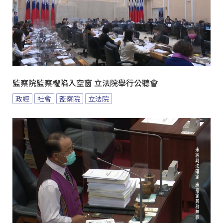
監察院監察權陷入空窗 立法院舉行公聽會
政經
社會
監察院
立法院