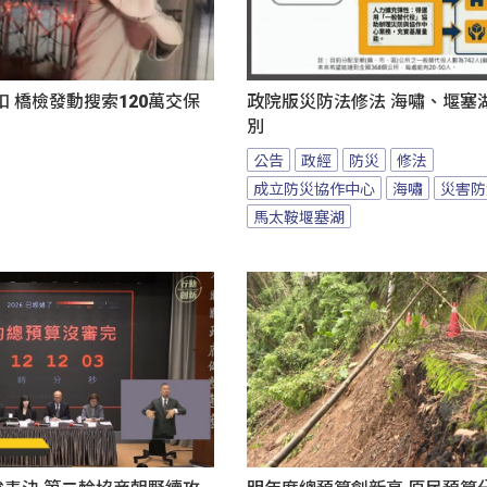
 橋檢發動搜索120萬交保
政院版災防法修法 海嘯、堰塞
別
公告
政經
防災
修法
成立防災協作中心
海嘯
災害防
馬太鞍堰塞湖