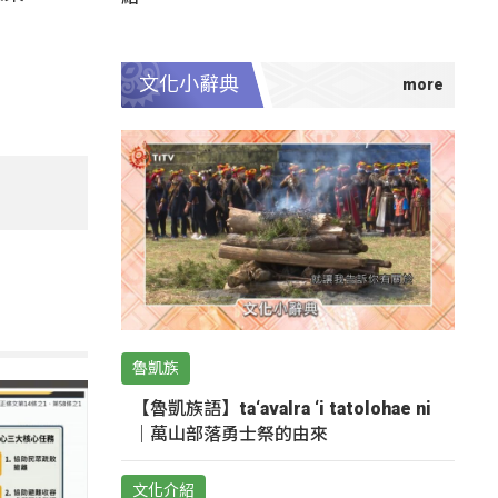
文化小辭典
魯凱族
【魯凱族語】ta‘avalra ‘i tatolohae ni
｜萬山部落勇士祭的由來
文化介紹