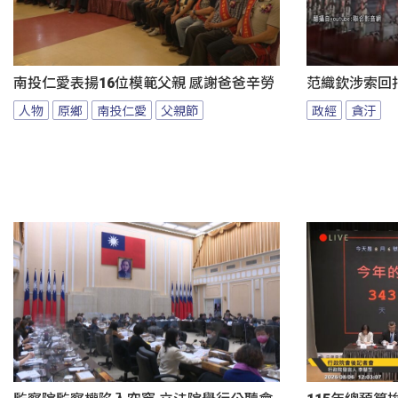
南投仁愛表揚16位模範父親 感謝爸爸辛勞
范織欽涉索回扣
人物
原鄉
南投仁愛
父親節
政經
貪汙