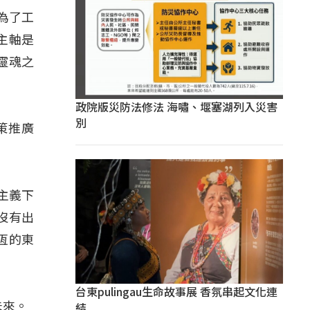
為了工
主軸是
靈魂之
政院版災防法修法 海嘯、堰塞湖列入災害
別
策推廣
主義下
沒有出
恆的東
台東pulingau生命故事展 香氛串起文化連
結
未來。