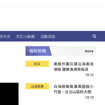
的今天
文化小辭典
活動訊息
最新新聞
颱風外圍花蓮沿海風浪
防災
增強 鹽寮漁港現長浪
19:12
白海豚颱風暴風圈縮小
山海氣象
竹苗、台北山區防大雨
19:10