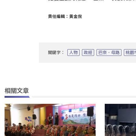
責任編輯：黃金倪
關鍵字：
人物
政經
巴奈．母路
桃園
相關文章