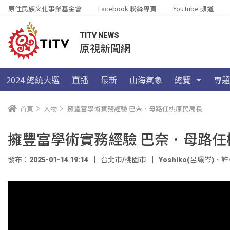
原住民族文化事業基金會
Facebook 粉絲專頁
YouTube 頻道
TITV NEWS
原視新聞網
2024 總統大選
直播
最新
山海氣象
總覽
專題
首頁
人物
擁豐富學術實務經驗 巴奈．母路任桃原民局長
擁豐富學術實務經驗 巴奈．母路任
發布：2025-01-14 19:14
台北市/桃園市
Yoshiko(呂珮岑)
、
許