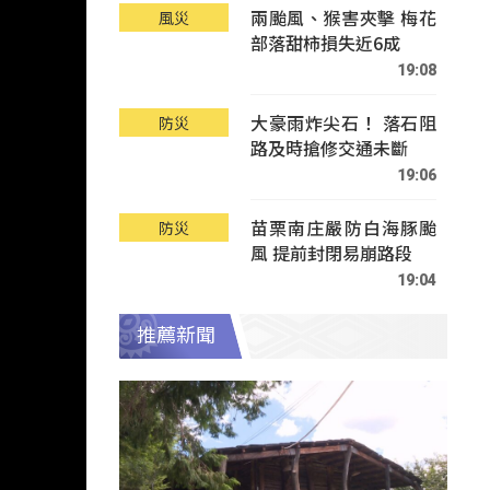
兩颱風、猴害夾擊 梅花
風災
部落甜柿損失近6成
19:08
大豪雨炸尖石！ 落石阻
防災
路及時搶修交通未斷
19:06
苗栗南庄嚴防白海豚颱
防災
風 提前封閉易崩路段
19:04
推薦新聞