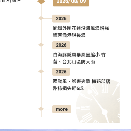
分配引關注
2026/ 08/ 09
2026
颱風外圍花蓮沿海風浪增強
鹽寮漁港現長浪
2026
白海豚颱風暴風圈縮小 竹
苗、台北山區防大雨
2026
兩颱風、猴害夾擊 梅花部落
甜柿損失近6成
more