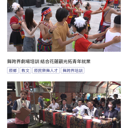
舞跨界劇場培訓 結合花蓮觀光拓青年就業
原鄉
教文
原民樂舞人才
舞跨界培訓