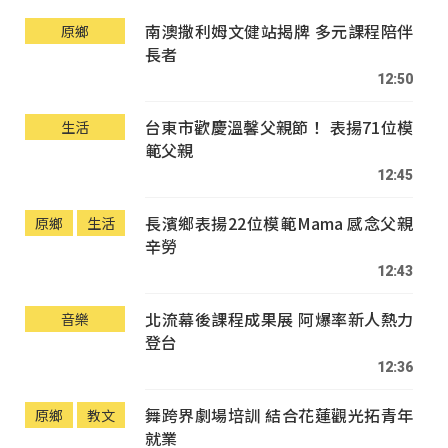
南澳撒利姆文健站揭牌 多元課程陪伴
原鄉
長者
12:50
台東市歡慶溫馨父親節！ 表揚71位模
生活
範父親
12:45
長濱鄉表揚22位模範Mama 感念父親
原鄉
生活
辛勞
12:43
北流幕後課程成果展 阿爆率新人熱力
音樂
登台
12:36
舞跨界劇場培訓 結合花蓮觀光拓青年
原鄉
教文
就業