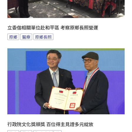
立委偕相關單位赴和平區 考察原鄉長照營運
原鄉
醫療
原鄉長照
行政院文化獎頒獎 百位得主見證多元綻放