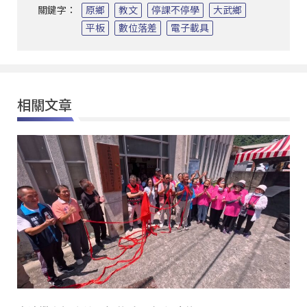
關鍵字：
原鄉
教文
停課不停學
大武鄉
平板
數位落差
電子載具
相關文章