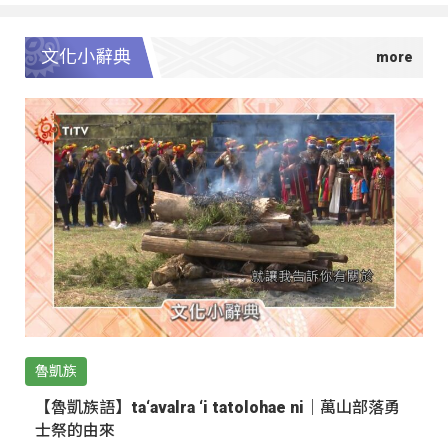
文化小辭典
魯凱族
【魯凱族語】ta‘avalra ‘i tatolohae ni｜萬山部落勇
士祭的由來