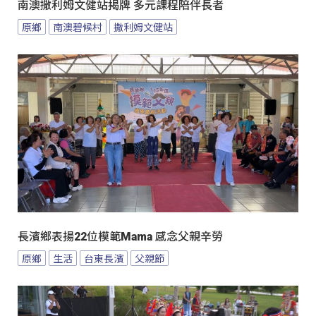
南澳撒利姆文健站揭牌 多元課程陪伴長者
原鄉
南澳碧候村
撒利姆文健站
長濱鄉表揚22位模範Mama 感念父親辛勞
原鄉
生活
台東長濱
父親節