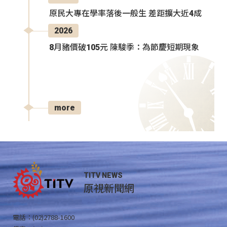
原民大專在學率落後一般生 差距擴大近4成
2026
8月豬價破105元 陳駿季：為節慶短期現象
more
TITV NEWS
原視新聞網
電話：(02)2788-1600