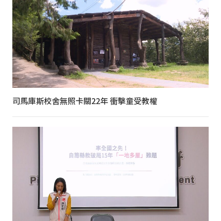
司馬庫斯校舍無照卡關22年 衝擊童受教權