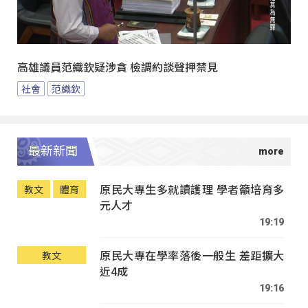
高雄議員范織欽疑涉貪 檢調約談聲押禁見
社會
范織欽
最新新聞
原民大專生多就讀護理 學者籲培育多
教文
體育
元人才
19:19
原民大專在學率落後一般生 差距擴大
教文
近4成
19:16