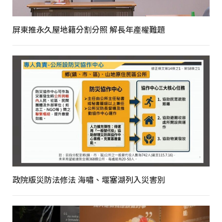
屏東推永久屋地籍分割分照 解長年產權難題
政院版災防法修法 海嘯、堰塞湖列入災害別