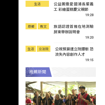
公益團邀愛國浦長輩義
生活
工 彩繪蛋糕慶父親節
19:28
族語認證首推在地測驗
原鄉
教文
屏東舉辦說明會
19:20
公視預算遭立院腰斬 恐
生活
立法院
流失內容創作人才
19:15
推薦新聞