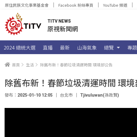
原住民族文化事業基金會
Facebook 粉絲專頁
YouTube 頻道
TITV NEWS
原視新聞網
2024 總統大選
直播
最新
山海氣象
總覽
專題
首頁
生活
除舊布新！春節垃圾清運時間 環境部公告
除舊布新！春節垃圾清運時間 環境
發布：2025-01-10 12:05
台北市
Tjivuluwan(孫政賢)