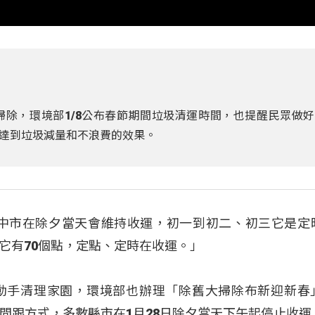
除，環境部1/8公布春節期間垃圾清運時間，也提醒民眾做
達到垃圾減量和不浪費的效果。
台中市在除夕當天會維持收運，初一到初二、初三它是定
它有70個點，定點、定時在收運。」
動手清理家園，環境部也辦理「除舊大掃除布新迎新春
間跟方式，多數縣市在1月28日除夕當天下午起停止收運