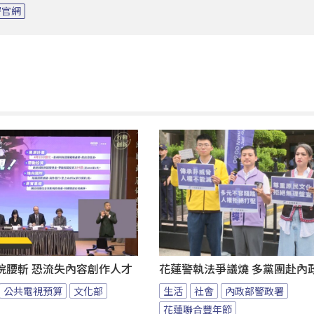
署官網
院腰斬 恐流失內容創作人才
花蓮警執法爭議燒 多黨團赴內
公共電視預算
文化部
生活
社會
內政部警政署
花蓮聯合豐年節