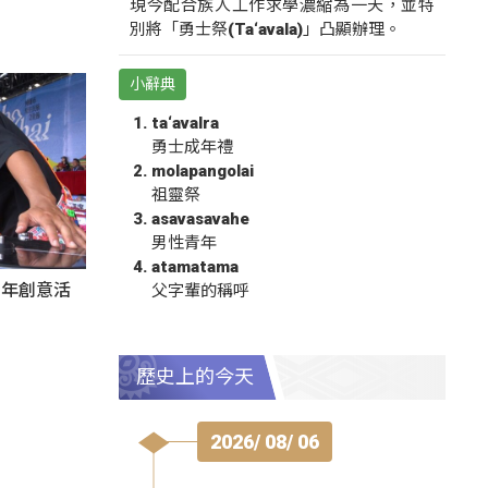
現今配合族人工作求學濃縮為一天，並特
別將「勇士祭(Ta‘avala)」凸顯辦理。
小辭典
ta‘avalra
勇士成年禮
molapangolai
祖靈祭
asavasavahe
男性青年
atamatama
秀青年創意活
父字輩的稱呼
歷史上的今天
2026/ 08/ 06