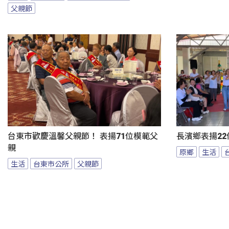
父親節
台東市歡慶溫馨父親節！ 表揚71位模範父
長濱鄉表揚22
親
原鄉
生活
生活
台東市公所
父親節