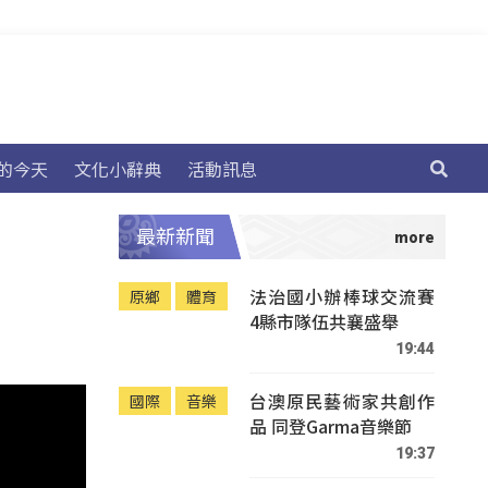
的今天
文化小辭典
活動訊息
最新新聞
法治國小辦棒球交流賽
原鄉
體育
4縣市隊伍共襄盛舉
19:44
台澳原民藝術家共創作
國際
音樂
品 同登Garma音樂節
19:37