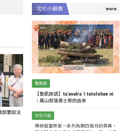
文化小辭典
魯凱族
【魯凱族語】ta‘avalra ‘i tatolohae ni
｜萬山部落勇士祭的由來
政部要說法
文化介紹
傳統祖靈祭是一系列為期四個月的祭典，