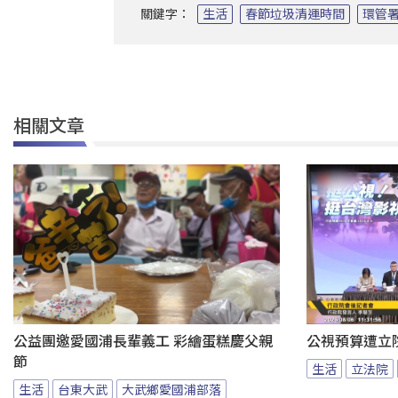
關鍵字：
生活
春節垃圾清運時間
環管
相關文章
公益團邀愛國浦長輩義工 彩繪蛋糕慶父親
公視預算遭立
節
生活
立法院
生活
台東大武
大武鄉愛國浦部落