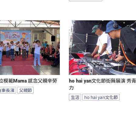
位模範Mama 感念父親辛勞
ho hai yan文化節街舞展演 
力
台東長濱
父親節
生活
ho hai yan文化節