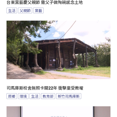
台東窯藝慶父親節 邀父子做陶碗感念土地
生活
父親節
窯藝
司馬庫斯校舍無照卡關22年 衝擊童受教權
原鄉
環境
生活
教育部
新竹司馬庫斯