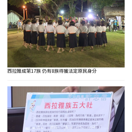
西拉雅成第17族 仍有8族待獲法定原民身分