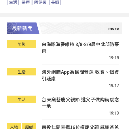
生活
醫療
國健署
長照
最新新聞
白海豚海警維持 8/8-8/9晨中北部防豪
防災
雨
19:19
海外網購App為民間營運 收費、個資
生活
引疑慮
19:17
台東窯藝慶父親節 邀父子做陶碗感念
生活
土地
19:13
南投仁愛表揚16位模範父親 感謝爸爸
人物
原鄉