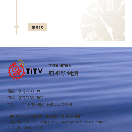
more
TITV NEWS
原視新聞網
電話：(02)2788-1600
傳真：(02)2788-1500
地址：台北市南港區重陽路 120 號 5 樓
財團法人原住民族文化事業基金會 版權所有
Copyright © 2021 Indigenous Peoples Cultural Foundation
All Rights Reserved .