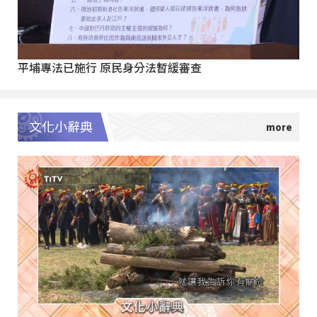
平埔專法已施行 原民身分法暫緩審查
文化小辭典