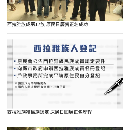
西拉雅族成第17族 原民日慶賀正名成功
西拉雅族獲民族認定 原民日回顧正名歷程