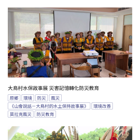
大鳥村水保故事展 災害記憶轉化防災教育
原鄉
環境
防災
風災
《山會說話－大鳥村的水土保持故事展》
環境改善
莫拉克風災
防災教育