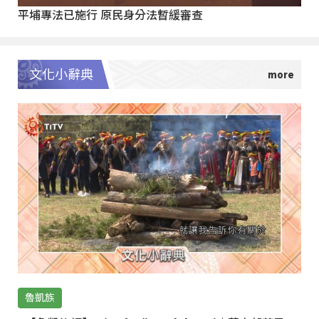
平埔專法已施行 原民身分法暫緩審查
文化小辭典
魯凱族