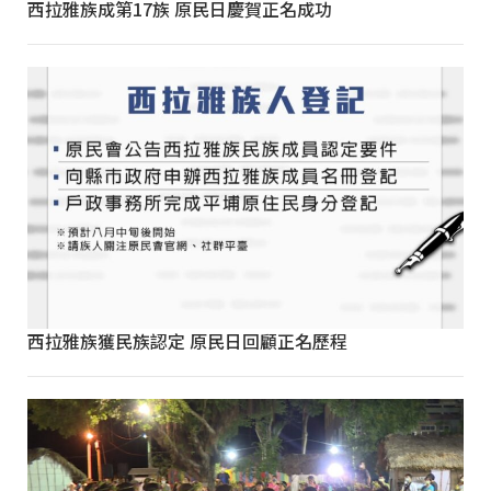
西拉雅族成第17族 原民日慶賀正名成功
西拉雅族獲民族認定 原民日回顧正名歷程