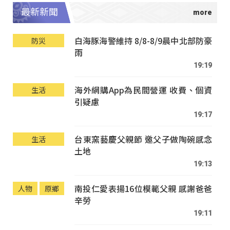
最新新聞
白海豚海警維持 8/8-8/9晨中北部防豪
防災
雨
19:19
海外網購App為民間營運 收費、個資
生活
引疑慮
19:17
台東窯藝慶父親節 邀父子做陶碗感念
生活
土地
19:13
南投仁愛表揚16位模範父親 感謝爸爸
人物
原鄉
辛勞
19:11