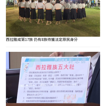
西拉雅成第17族 仍有8族待獲法定原民身分