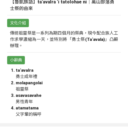
【魯凱族語】ta‘avalra ‘i tatolohae ni｜萬山部落勇
士祭的由來
文化介紹
傳統祖靈祭是一系列為期四個月的祭典，現今配合族人工
作求學濃縮為一天，並特別將「勇士祭(Ta‘avala)」凸顯
辦理。
小辭典
ta‘avalra
勇士成年禮
molapangolai
祖靈祭
asavasavahe
男性青年
atamatama
父字輩的稱呼