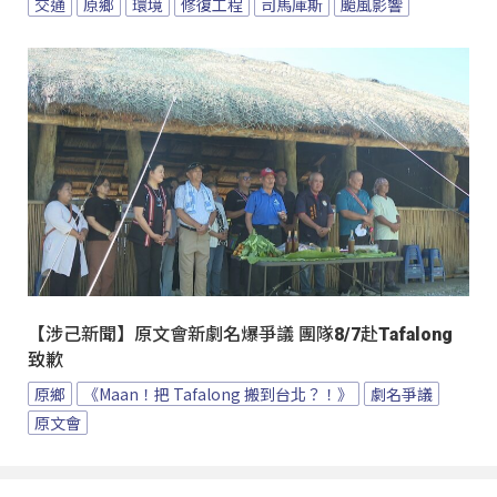
交通
原鄉
環境
修復工程
司馬庫斯
颱風影響
【涉己新聞】原文會新劇名爆爭議 團隊8/7赴Tafalong
致歉
原鄉
《Maan！把 Tafalong 搬到台北？！》
劇名爭議
原文會