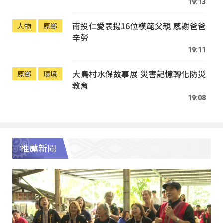
19:13
南投仁愛表揚16位模範父親 感謝爸爸
人物
原鄉
辛勞
19:11
大鳥村水保故事展 災害記憶轉化防災
原鄉
環境
教育
19:08
推薦新聞