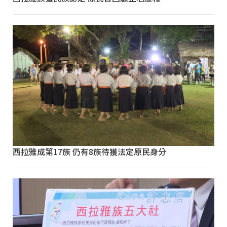
西拉雅成第17族 仍有8族待獲法定原民身分