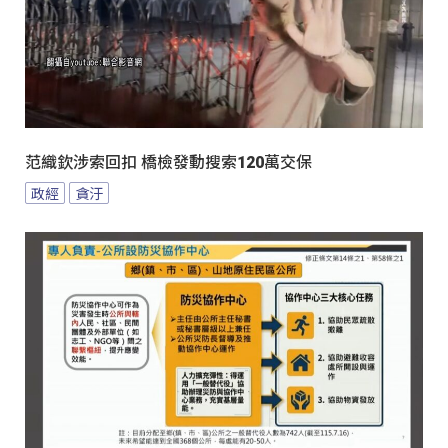
范織欽涉索回扣 橋檢發動搜索120萬交保
政經
貪汙