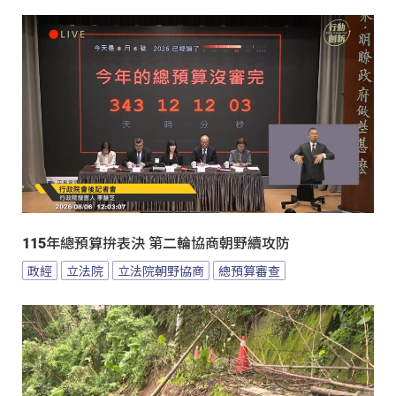
115年總預算拚表決 第二輪協商朝野續攻防
政經
立法院
立法院朝野協商
總預算審查