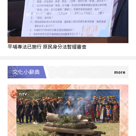
平埔專法已施行 原民身分法暫緩審查
文化小辭典