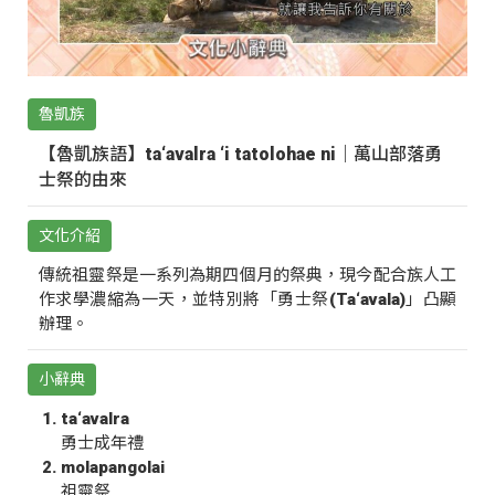
魯凱族
【魯凱族語】ta‘avalra ‘i tatolohae ni｜萬山部落勇
士祭的由來
文化介紹
傳統祖靈祭是一系列為期四個月的祭典，現今配合族人工
作求學濃縮為一天，並特別將「勇士祭(Ta‘avala)」凸顯
辦理。
小辭典
ta‘avalra
勇士成年禮
molapangolai
祖靈祭