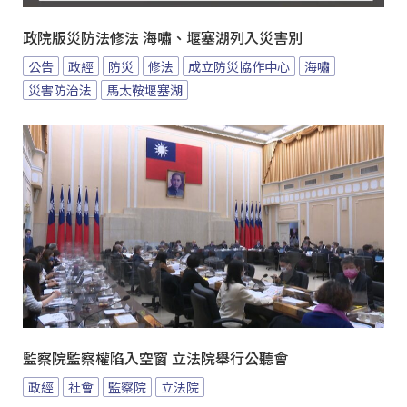
政院版災防法修法 海嘯、堰塞湖列入災害別
公告
政經
防災
修法
成立防災協作中心
海嘯
災害防治法
馬太鞍堰塞湖
監察院監察權陷入空窗 立法院舉行公聽會
政經
社會
監察院
立法院