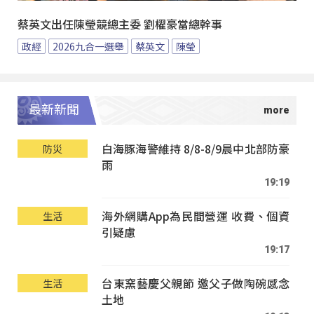
蔡英文出任陳瑩競總主委 劉櫂豪當總幹事
政經
2026九合一選舉
蔡英文
陳瑩
最新新聞
白海豚海警維持 8/8-8/9晨中北部防豪
防災
雨
19:19
海外網購App為民間營運 收費、個資
生活
引疑慮
19:17
台東窯藝慶父親節 邀父子做陶碗感念
生活
土地