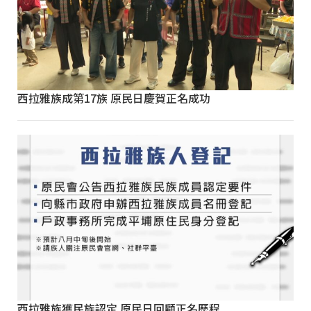
西拉雅族成第17族 原民日慶賀正名成功
西拉雅族獲民族認定 原民日回顧正名歷程