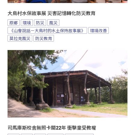
大鳥村水保故事展 災害記憶轉化防災教育
原鄉
環境
防災
風災
《山會說話－大鳥村的水土保持故事展》
環境改善
莫拉克風災
防災教育
司馬庫斯校舍無照卡關22年 衝擊童受教權