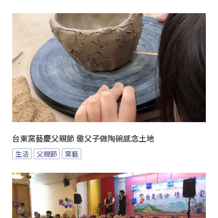
台東窯藝慶父親節 邀父子做陶碗感念土地
生活
父親節
窯藝