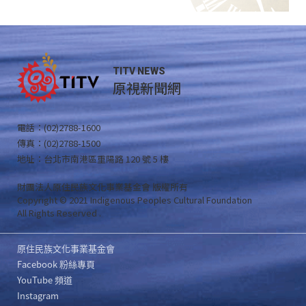
TITV NEWS
原視新聞網
電話：(02)2788-1600
傳真：(02)2788-1500
地址：台北市南港區重陽路 120 號 5 樓
財團法人原住民族文化事業基金會 版權所有
Copyright © 2021 Indigenous Peoples Cultural Foundation
All Rights Reserved .
原住民族文化事業基金會
Facebook 粉絲專頁
YouTube 頻道
Instagram