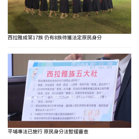
西拉雅成第17族 仍有8族待獲法定原民身分
平埔專法已施行 原民身分法暫緩審查