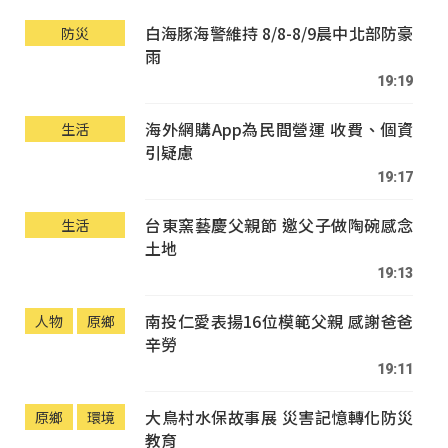
白海豚海警維持 8/8-8/9晨中北部防豪
防災
雨
19:19
海外網購App為民間營運 收費、個資
生活
引疑慮
19:17
台東窯藝慶父親節 邀父子做陶碗感念
生活
土地
19:13
南投仁愛表揚16位模範父親 感謝爸爸
人物
原鄉
辛勞
19:11
大鳥村水保故事展 災害記憶轉化防災
原鄉
環境
教育