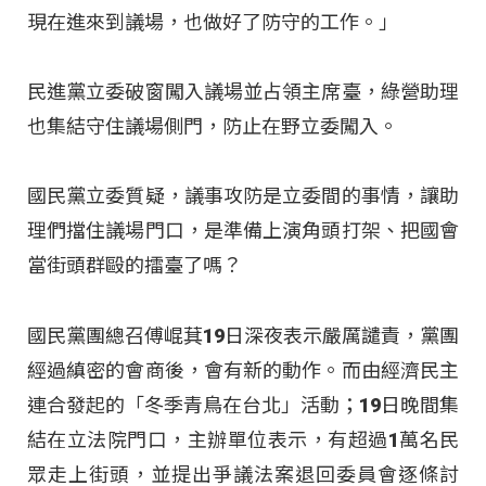
現在進來到議場，也做好了防守的工作。」
民進黨立委破窗闖入議場並占領主席臺，綠營助理
也集結守住議場側門，防止在野立委闖入。
國民黨立委質疑，議事攻防是立委間的事情，讓助
理們擋住議場門口，是準備上演角頭打架、把國會
當街頭群毆的擂臺了嗎？
國民黨團總召傅崐萁19日深夜表示嚴厲譴責，黨團
經過縝密的會商後，會有新的動作。而由經濟民主
連合發起的「冬季青鳥在台北」活動；19日晚間集
結在立法院門口，主辦單位表示，有超過1萬名民
眾走上街頭，並提出爭議法案退回委員會逐條討