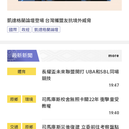
凱達格蘭論壇登場 台灣攜盟友抗境外威脅
國際
政經
凱達格蘭論壇
最新新聞
長耀盃未來聯盟開打 UBA和SBL同場
體育
競技
19:47
司馬庫斯校舍無照卡關22年 衝擊童受
原鄉
環境
教權
19:40
司馬庫斯災後復建 立委前往考察盤點
交通
原鄉