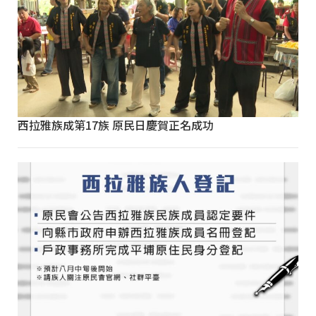
西拉雅族成第17族 原民日慶賀正名成功