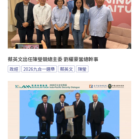
蔡英文出任陳瑩競總主委 劉櫂豪當總幹事
政經
2026九合一選舉
蔡英文
陳瑩