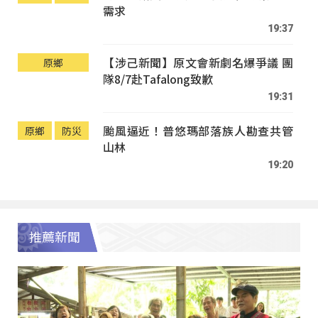
需求
19:37
【涉己新聞】原文會新劇名爆爭議 團
原鄉
隊8/7赴Tafalong致歉
19:31
颱風逼近！普悠瑪部落族人勘查共管
原鄉
防災
山林
19:20
推薦新聞