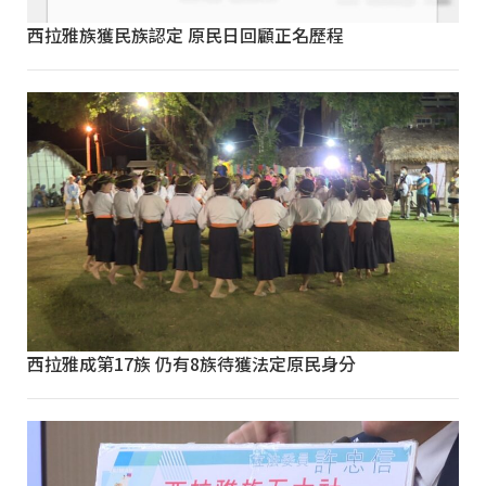
西拉雅族獲民族認定 原民日回顧正名歷程
西拉雅成第17族 仍有8族待獲法定原民身分