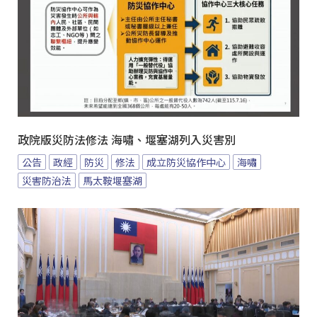
政院版災防法修法 海嘯、堰塞湖列入災害別
公告
政經
防災
修法
成立防災協作中心
海嘯
災害防治法
馬太鞍堰塞湖