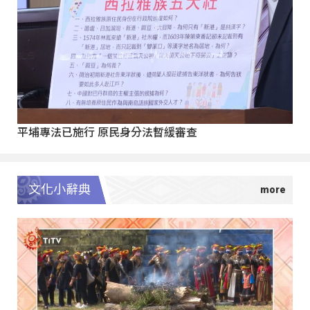
平埔專法已施行 原民身分法暫緩審查
文化小辭典