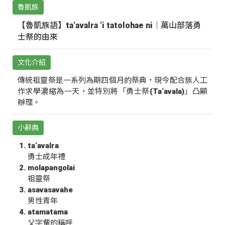
魯凱族
【魯凱族語】ta‘avalra ‘i tatolohae ni｜萬山部落勇
士祭的由來
文化介紹
傳統祖靈祭是一系列為期四個月的祭典，現今配合族人工
作求學濃縮為一天，並特別將「勇士祭(Ta‘avala)」凸顯
辦理。
小辭典
ta‘avalra
勇士成年禮
molapangolai
祖靈祭
asavasavahe
男性青年
atamatama
父字輩的稱呼