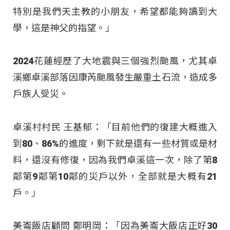
特別是我們天主教的小朋友，希望都能夠讀到大
學，這是神父的指望。」
2024花蓮經歷了大地震與三個強烈颱風，尤其卓
溪鄉卓溪部落因康芮颱風發生嚴重土石流，造成多
戶族人受災。
卓溪村村民 王基郁：「目前他們的復建大概進入
到80、86%的進度，剩下就是還有一些材質或是材
料，還沒有修復，因為我們卓溪這一次，除了第8
鄰第9鄰第10鄰的災戶以外，全部就是大概有21
戶。」
美崙飯店顧問 鄭明岡：「因為美崙大飯店正好30