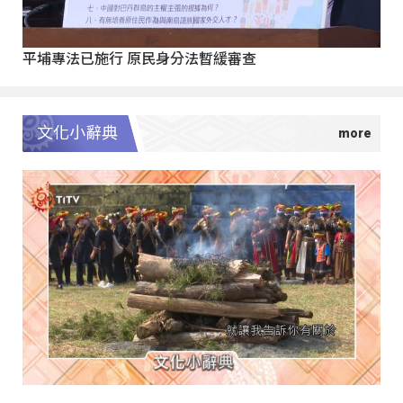
平埔專法已施行 原民身分法暫緩審查
文化小辭典