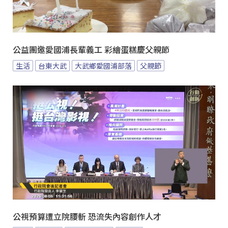
公益團邀愛國浦長輩義工 彩繪蛋糕慶父親節
生活
台東大武
大武鄉愛國浦部落
父親節
公視預算遭立院腰斬 恐流失內容創作人才