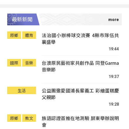
最新新聞
法治國小辦棒球交流賽 4縣市隊伍共
原鄉
體育
襄盛舉
19:44
台澳原民藝術家共創作品 同登Garma
國際
音樂
音樂節
19:37
公益團邀愛國浦長輩義工 彩繪蛋糕慶
生活
父親節
19:28
族語認證首推在地測驗 屏東舉辦說明
原鄉
教文
會