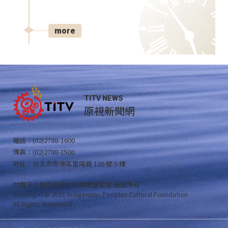
more
TITV NEWS
原視新聞網
電話：(02)2788-1600
傳真：(02)2788-1500
地址：台北市南港區重陽路 120 號 5 樓
財團法人原住民族文化事業基金會 版權所有
Copyright © 2021 Indigenous Peoples Cultural Foundation
All Rights Reserved .