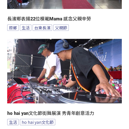
長濱鄉表揚22位模範Mama 感念父親辛勞
原鄉
生活
台東長濱
父親節
ho hai yan文化節街舞展演 秀青年創意活力
生活
ho hai yan文化節