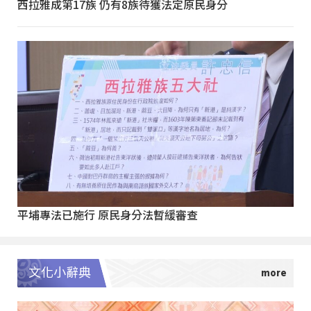
西拉雅成第17族 仍有8族待獲法定原民身分
平埔專法已施行 原民身分法暫緩審查
文化小辭典