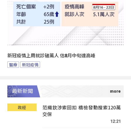
新冠疫情上周就診破萬人 估8月中旬達高峰
醫療
新冠疫情
最新新聞
范織欽涉索回扣 橋檢發動搜索120萬
政經
交保
12:21