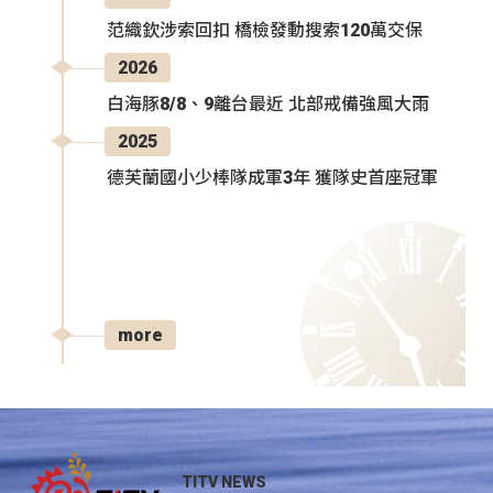
范織欽涉索回扣 橋檢發動搜索120萬交保
2026
白海豚8/8、9離台最近 北部戒備強風大雨
2025
德芙蘭國小少棒隊成軍3年 獲隊史首座冠軍
more
TITV NEWS