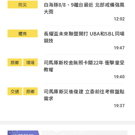
白海豚8/8、9離台最近 北部戒備強風
防災
大雨
12:02
長耀盃未來聯盟開打 UBA和SBL同場
體育
競技
19:47
司馬庫斯校舍無照卡關22年 衝擊童受
原鄉
環境
教權
19:40
司馬庫斯災後復建 立委前往考察盤點
交通
原鄉
需求
19:37