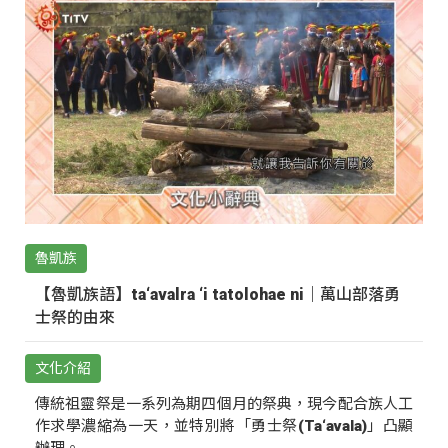
魯凱族
【魯凱族語】ta‘avalra ‘i tatolohae ni｜萬山部落勇
士祭的由來
文化介紹
傳統祖靈祭是一系列為期四個月的祭典，現今配合族人工
作求學濃縮為一天，並特別將「勇士祭(Ta‘avala)」凸顯