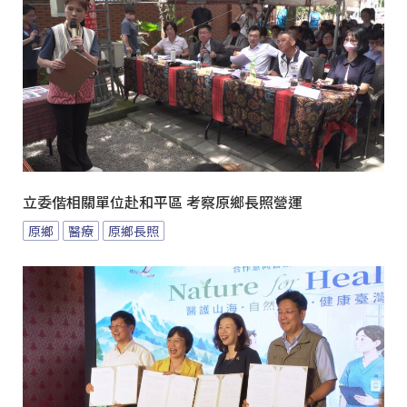
立委偕相關單位赴和平區 考察原鄉長照營運
原鄉
醫療
原鄉長照