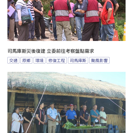
司馬庫斯災後復建 立委前往考察盤點需求
交通
原鄉
環境
修復工程
司馬庫斯
颱風影響