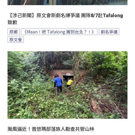
【涉己新聞】原文會新劇名爆爭議 團隊8/7赴Tafalong
致歉
原鄉
《Maan！把 Tafalong 搬到台北？！》
劇名爭議
原文會
颱風逼近！普悠瑪部落族人勘查共管山林