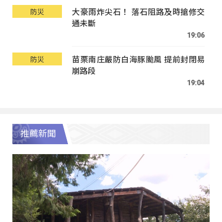
大豪雨炸尖石！ 落石阻路及時搶修交
防災
通未斷
19:06
苗栗南庄嚴防白海豚颱風 提前封閉易
防災
崩路段
19:04
推薦新聞