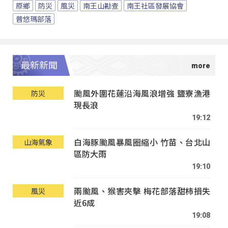
原鄉
防災
風災
南王山勘查
南王社區發展協會
普悠瑪部落
最新新聞
颱風外圍花蓮沿海風浪增強 鹽寮漁港
防災
現長浪
19:12
白海豚颱風暴風圈縮小 竹苗、台北山
山海氣象
區防大雨
19:10
兩颱風、猴害夾擊 梅花部落甜柿損失
風災
近6成
19:08