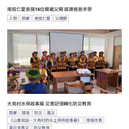
南投仁愛表揚16位模範父親 感謝爸爸辛勞
人物
原鄉
南投仁愛
父親節
大鳥村水保故事展 災害記憶轉化防災教育
原鄉
環境
防災
風災
《山會說話－大鳥村的水土保持故事展》
環境改善
莫拉克風災
防災教育