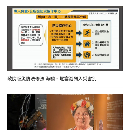
政院版災防法修法 海嘯、堰塞湖列入災害別