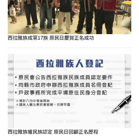
西拉雅族成第17族 原民日慶賀正名成功
西拉雅族獲民族認定 原民日回顧正名歷程