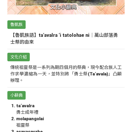
魯凱族
【魯凱族語】ta‘avalra ‘i tatolohae ni｜萬山部落勇
士祭的由來
文化介紹
傳統祖靈祭是一系列為期四個月的祭典，現今配合族人工
作求學濃縮為一天，並特別將「勇士祭(Ta‘avala)」凸顯
辦理。
小辭典
ta‘avalra
勇士成年禮
molapangolai
祖靈祭
asavasavahe