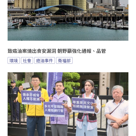
致癌油案燒出食安漏洞 朝野籲強化通報、品管
環境
社會
癌油事件
衛福部