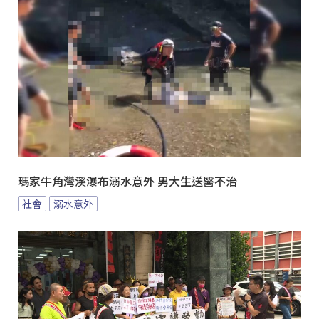
瑪家牛角灣溪瀑布溺水意外 男大生送醫不治
社會
溺水意外