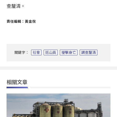
查釐清。
責任編輯：黃金倪
關鍵字：
社會
巡山員
槍擊身亡
調查釐清
相關文章