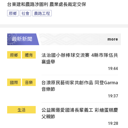
台東建和農路涉圖利 農業處長裁定交保
原鄉
社會
農路工程
最新新聞
法治國小辦棒球交流賽 4縣市隊伍共
原鄉
體育
襄盛舉
19:44
台澳原民藝術家共創作品 同登Garma
國際
音樂
音樂節
19:37
公益團邀愛國浦長輩義工 彩繪蛋糕慶
生活
父親節
19:28