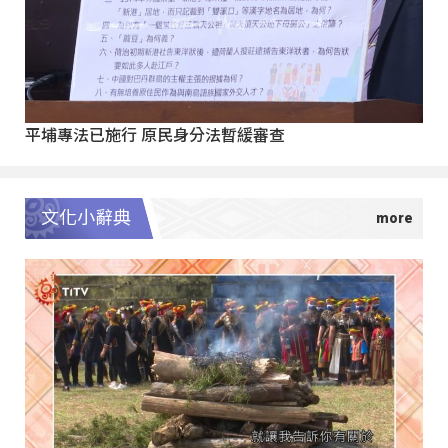
平埔專法已施行 原民身分法暫緩審查
文化小辭典