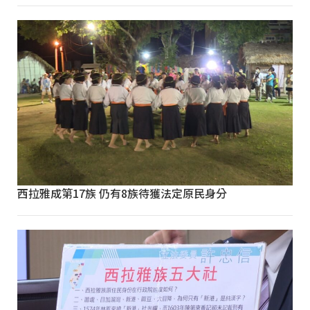
西拉雅成第17族 仍有8族待獲法定原民身分