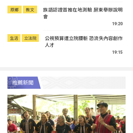
族語認證首推在地測驗 屏東舉辦說明
原鄉
教文
會
19:20
公視預算遭立院腰斬 恐流失內容創作
生活
立法院
人才
19:15
推薦新聞