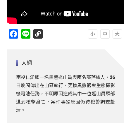
Facebook
Line
A
A
A
大綱
南投仁愛鄉一名黑熊巡山員與兩名部落族人，26
日晚間傳出在山區執行，更換黑熊觀察生態攝影
機電池任務，不明原因造成其中一位巡山員頭部
遭到槍擊身亡，案件事發原因仍待檢警調查釐
清。