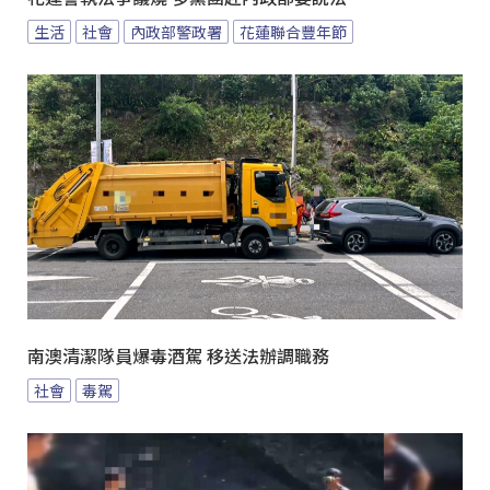
生活
社會
內政部警政署
花蓮聯合豐年節
南澳清潔隊員爆毒酒駕 移送法辦調職務
社會
毒駕