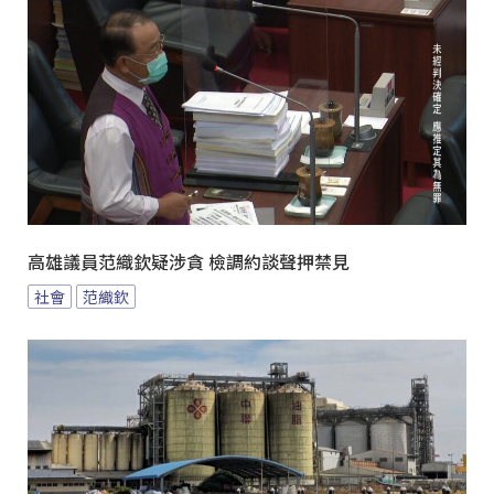
高雄議員范織欽疑涉貪 檢調約談聲押禁見
社會
范織欽