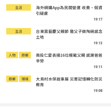
海外網購App為民間營運 收費、個資
生活
引疑慮
19:17
台東窯藝慶父親節 邀父子做陶碗感念
生活
土地
19:13
南投仁愛表揚16位模範父親 感謝爸爸
人物
原鄉
辛勞
19:11
大鳥村水保故事展 災害記憶轉化防災
原鄉
環境
教育
19:08