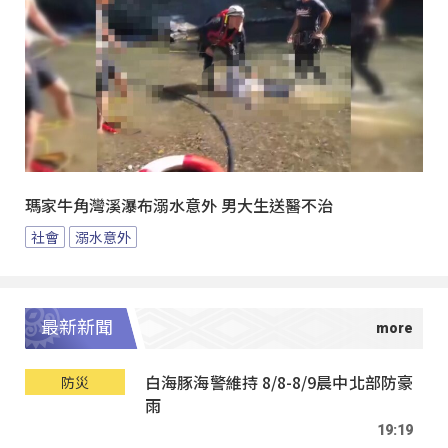
瑪家牛角灣溪瀑布溺水意外 男大生送醫不治
社會
溺水意外
最新新聞
白海豚海警維持 8/8-8/9晨中北部防豪
防災
雨
19:19