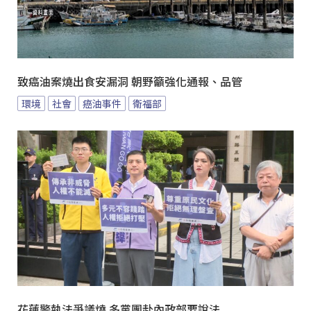
致癌油案燒出食安漏洞 朝野籲強化通報、品管
環境
社會
癌油事件
衛福部
花蓮警執法爭議燒 多黨團赴內政部要說法