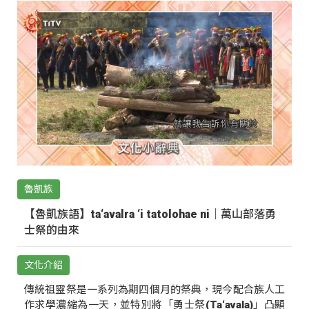
魯凱族
【魯凱族語】ta‘avalra ‘i tatolohae ni｜萬山部落勇
士祭的由來
文化介紹
傳統祖靈祭是一系列為期四個月的祭典，現今配合族人工
作求學濃縮為一天，並特別將「勇士祭(Ta‘avala)」凸顯