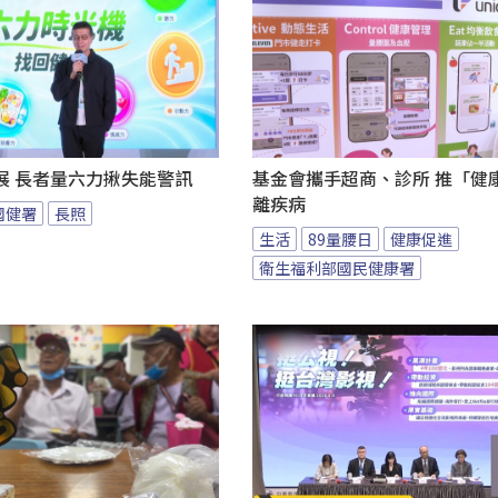
展 長者量六力揪失能警訊
基金會攜手超商、診所 推「健康
離疾病
國健署
長照
生活
89量腰日
健康促進
衛生福利部國民健康署