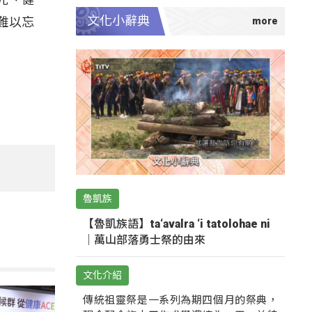
文化小辭典
難以忘
魯凱族
【魯凱族語】ta‘avalra ‘i tatolohae ni
｜萬山部落勇士祭的由來
文化介紹
傳統祖靈祭是一系列為期四個月的祭典，