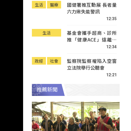
國健署推互動展 長者量
生活
醫療
六力揪失能警訊
12:35
基金會攜手超商、診所
生活
推「健康ACE」遠離疾
病
12:34
監察院監察權陷入空窗
政經
社會
立法院舉行公聽會
12:21
推薦新聞