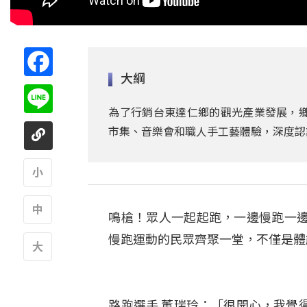
Facebook
大綱
Line
為了行銷台東達仁鄉的觀光產業發展，鄉
市集、音樂會和職人手工藝體驗，深度認
A
鳴槍！眾人一起起跑，一邊慢跑一
A
慢跑運動的民眾齊聚一堂，不僅是體
A
路跑選手 董瑞玲：「很開心，我覺