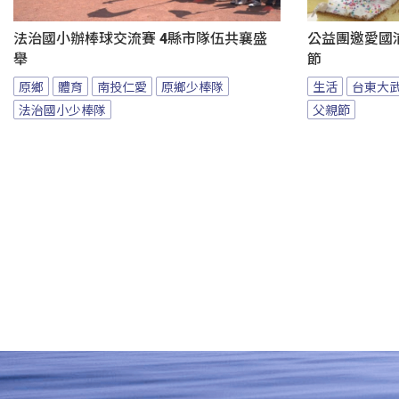
法治國小辦棒球交流賽 4縣市隊伍共襄盛
公益團邀愛國
舉
節
原鄉
體育
南投仁愛
原鄉少棒隊
生活
台東大
法治國小少棒隊
父親節