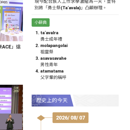
現今配合族人工作求學濃縮為一天，並特
別將「勇士祭(Ta‘avala)」凸顯辦理。
小辭典
ta‘avalra
勇士成年禮
molapangolai
ACE」遠
祖靈祭
asavasavahe
男性青年
atamatama
父字輩的稱呼
歷史上的今天
2026/ 08/ 07