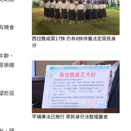
有機會
西拉雅成第17族 仍有8族待獲法定原民身
分
年齡、
提振運
望趁這
平埔專法已施行 原民身分法暫緩審查
光、健