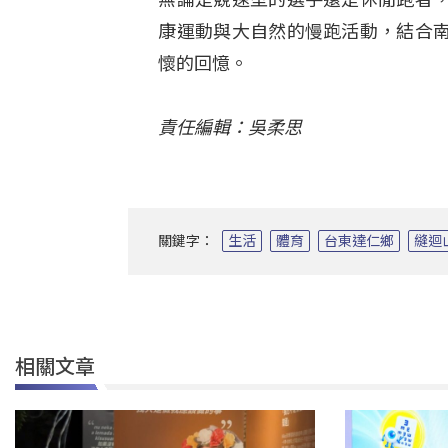
康運動與大自然的慢跑活動，結合
懷的回憶。
責任編輯：吳柔思
關鍵字：
生活
體育
台東達仁鄉
縫迴
相關文章