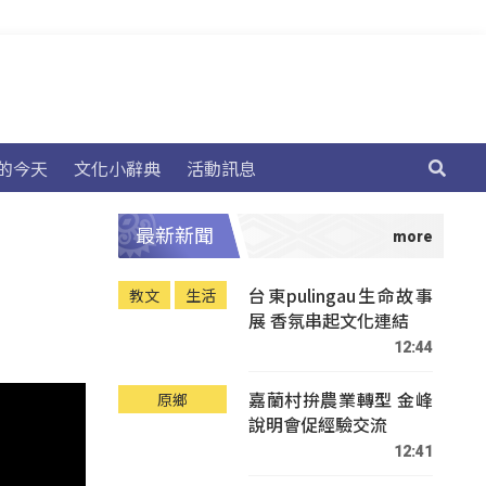
的今天
文化小辭典
活動訊息
最新新聞
台東pulingau生命故事
教文
生活
展 香氛串起文化連結
12:44
嘉蘭村拚農業轉型 金峰
原鄉
說明會促經驗交流
12:41