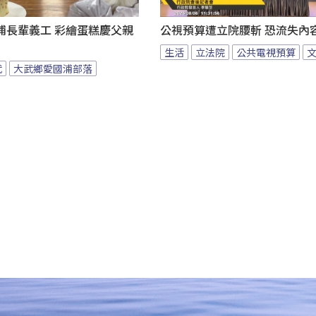
浦長輩義工 彩繪蛋糕慶父親
公視預算遭立院腰斬 恐流失內
生活
立法院
公共電視預算
武
大武鄉愛國浦部落