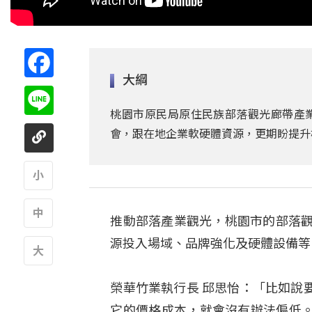
Facebook
大綱
Line
桃園市原民局原住民族部落觀光廊帶產業
會，跟在地企業軟硬體資源，更期盼提升
A
推動部落產業觀光，桃園市的部落觀
A
源投入場域、品牌強化及硬體設備等
A
榮華竹業執行長 邱思怡：「比如說
它的價格成本，就會沒有辦法偏低