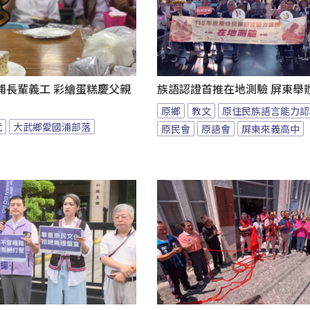
浦長輩義工 彩繪蛋糕慶父親
族語認證首推在地測驗 屏東舉
原鄉
教文
原住民族語言能力認
武
大武鄉愛國浦部落
原民會
原語會
屏東來義高中