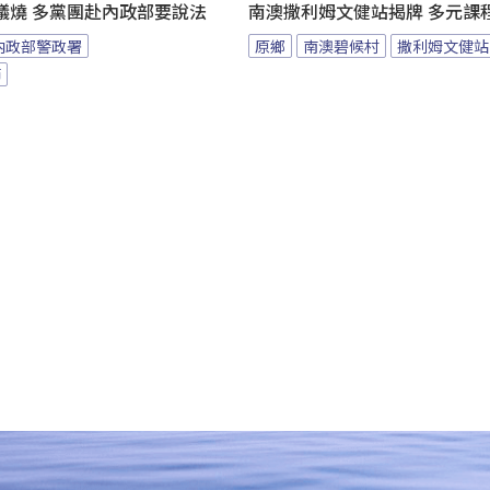
議燒 多黨團赴內政部要說法
南澳撒利姆文健站揭牌 多元課
內政部警政署
原鄉
南澳碧候村
撒利姆文健站
節