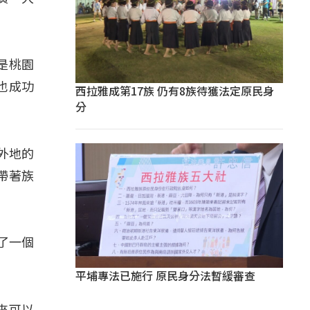
是桃園
也成功
西拉雅成第17族 仍有8族待獲法定原民身
分
是外地的
帶著族
組了一個
平埔專法已施行 原民身分法暫緩審查
來可以