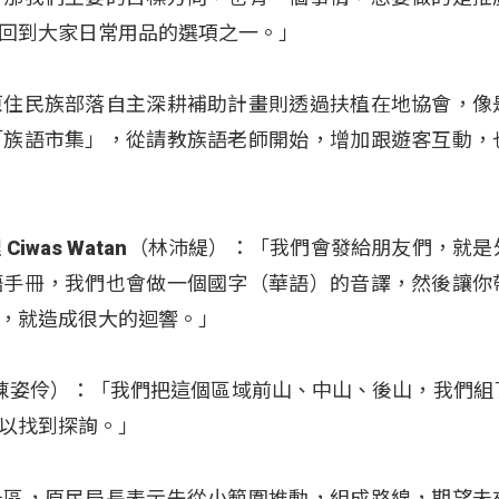
回到大家日常用品的選項之一。」
原住民族部落自主深耕補助計畫則透過扶植在地協會，像
「族語市集」，從請教族語老師開始，增加跟遊客互動，
iwas Watan（林沛緹）：「我們會發給朋友們，就
語手冊，我們也會做一個國字（華語）的音譯，然後讓你
，就造成很大的迴響。」
ay（陳姿伶）：「我們把這個區域前山、中山、後山，我們
以找到探詢。」
景區，原民局長表示先從小範圍推動，組成路線，期望未