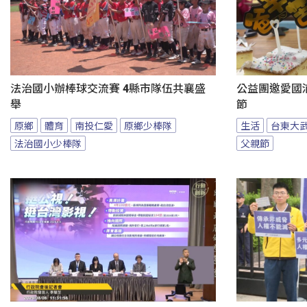
法治國小辦棒球交流賽 4縣市隊伍共襄盛
公益團邀愛國
舉
節
原鄉
體育
南投仁愛
原鄉少棒隊
生活
台東大
法治國小少棒隊
父親節