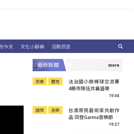
的今天
文化小辭典
活動訊息
最新新聞
法治國小辦棒球交流賽
原鄉
體育
4縣市隊伍共襄盛舉
19:44
台澳原民藝術家共創作
國際
音樂
品 同登Garma音樂節
19:37