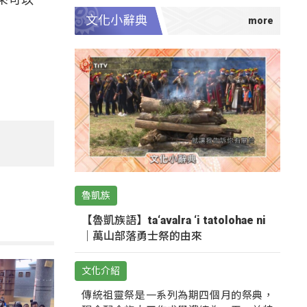
文化小辭典
魯凱族
【魯凱族語】ta‘avalra ‘i tatolohae ni
｜萬山部落勇士祭的由來
文化介紹
傳統祖靈祭是一系列為期四個月的祭典，