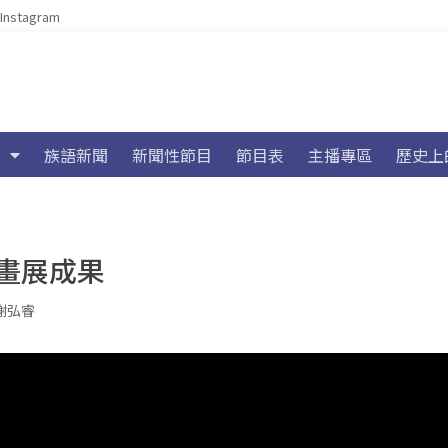
Instagram
族語新聞
新聞性節目
節目表
主播專區
歷史上
畫展成果
謝弘睿