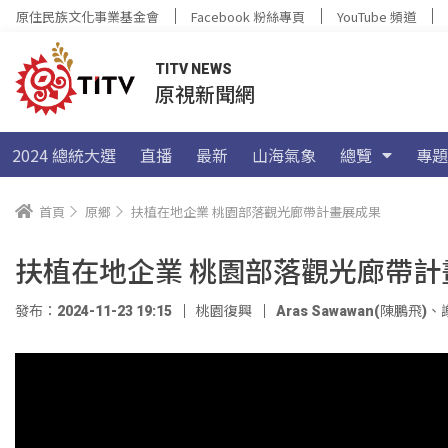
原住民族文化事業基金會
Facebook 粉絲專頁
YouTube 頻道
TITV NEWS
原視新聞網
2024 總統大選
直播
最新
山海氣象
總覽
專題
首頁
原鄉
扶植在地企業 桃園部落觀光廊帶計畫展成果
扶植在地企業 桃園部落觀光廊帶計
發布：2024-11-23 19:15
桃園復興
Aras Sawawan(陳鵬飛)
、