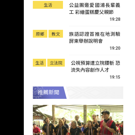
公益團邀愛國浦長輩義
生活
工 彩繪蛋糕慶父親節
19:28
族語認證首推在地測驗
原鄉
教文
屏東舉辦說明會
19:20
公視預算遭立院腰斬 恐
生活
立法院
流失內容創作人才
19:15
推薦新聞