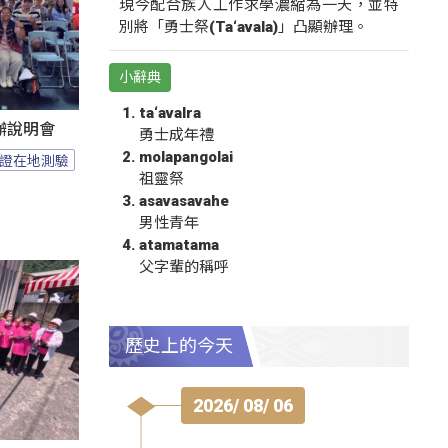
現今配合族人工作求學濃縮為一天，並特
別將「勇士祭(Ta‘avala)」凸顯辦理。
小辭典
ta‘avalra
辦說明會
勇士成年禮
molapangolai
證在地測驗
祖靈祭
asavasavahe
男性青年
atamatama
父字輩的稱呼
歷史上的今天
2026/ 08/ 06