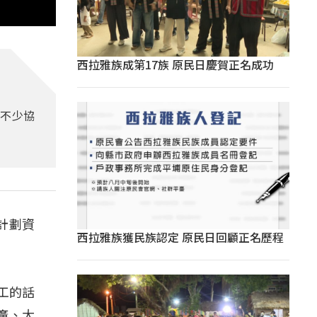
西拉雅族成第17族 原民日慶賀正名成功
植不少協
計劃資
西拉雅族獲民族認定 原民日回顧正名歷程
工的話
廣、大