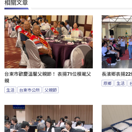
相關文章
台東市歡慶溫馨父親節！ 表揚71位模範父
長濱鄉表揚22
親
原鄉
生活
生活
台東市公所
父親節