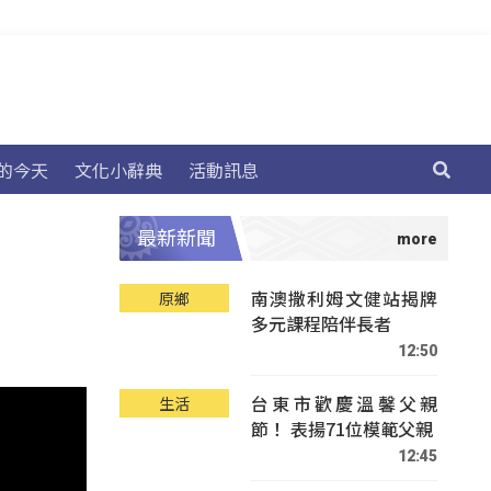
的今天
文化小辭典
活動訊息
最新新聞
南澳撒利姆文健站揭牌
原鄉
多元課程陪伴長者
12:50
台東市歡慶溫馨父親
生活
節！ 表揚71位模範父親
12:45