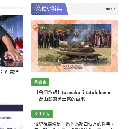
文化小辭典
秀青年創意活
魯凱族
【魯凱族語】ta‘avalra ‘i tatolohae ni
｜萬山部落勇士祭的由來
文化介紹
傳統祖靈祭是一系列為期四個月的祭典，