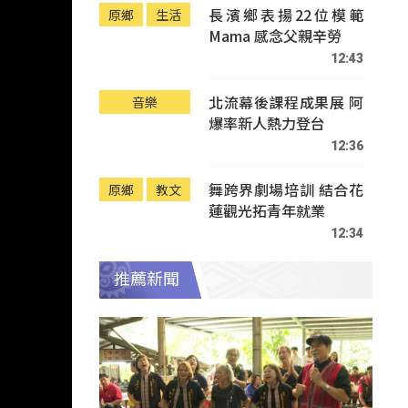
長濱鄉表揚22位模範
原鄉
生活
Mama 感念父親辛勞
12:43
北流幕後課程成果展 阿
音樂
爆率新人熱力登台
12:36
舞跨界劇場培訓 結合花
原鄉
教文
蓮觀光拓青年就業
12:34
推薦新聞