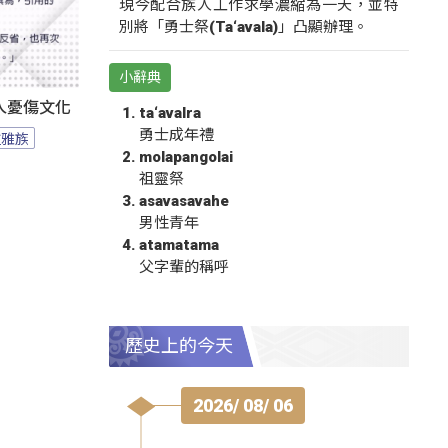
現今配合族人工作求學濃縮為一天，並特
別將「勇士祭(Ta‘avala)」凸顯辦理。
小辭典
人憂傷文化
ta‘avalra
勇士成年禮
拉雅族
molapangolai
祖靈祭
asavasavahe
男性青年
atamatama
父字輩的稱呼
歷史上的今天
2026/ 08/ 06