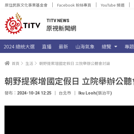
原住民族文化事業基金會
Facebook 粉絲專頁
YouTube 頻道
TITV NEWS
原視新聞網
2024 總統大選
直播
最新
山海氣象
總覽
專題
首頁
生活
朝野提案增國定假日 立院舉辦公聽會討論
朝野提案增國定假日 立院舉辦公聽
發布：2024-10-24 12:25
台北市
Iku Looh(張治平)