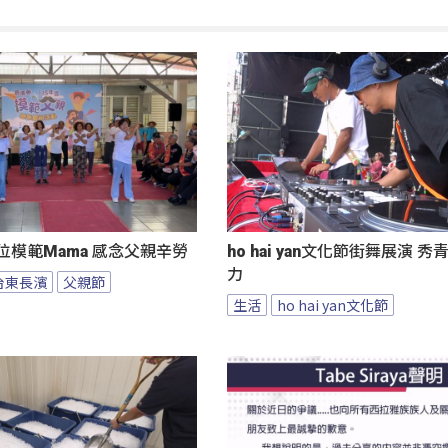
位模範Mama 感念父親辛勞
ho hai yan文化節街舞展演 
力
台東長濱
父親節
生活
ho hai yan文化節