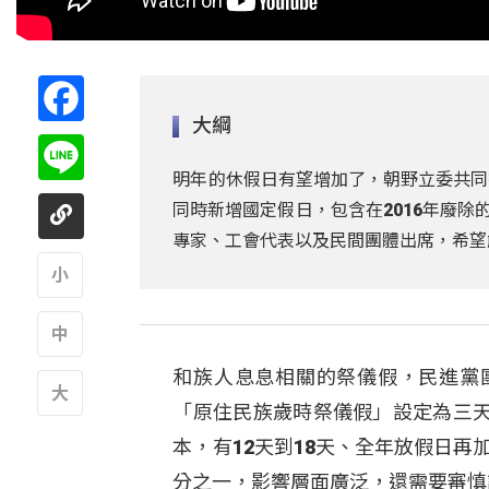
Facebook
大綱
Line
明年的休假日有望增加了，朝野立委共同
同時新增國定假日，包含在2016年廢除
專家、工會代表以及民間團體出席，希望
A
和族人息息相關的祭儀假，民進黨
A
「原住民族歲時祭儀假」設定為三
A
本，有12天到18天、全年放假日再
分之一，影響層面廣泛，還需要審慎