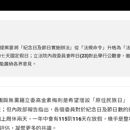
提案要將「紀念日及節日實施辦法」從「法規命令」升格為「
的七天國定假日；立法院內政委員會昨日(23)對此舉行公聽會，
能廣納各界意見。
團與無黨籍立委高金素梅則是希望增設「原住民族日」
天；但內政部報告指出，各個委員對於紀念日及節日數的
加上周休兩天，一年中會有115到116天在放假，幾乎是整
評估，凝聚更多的共識。