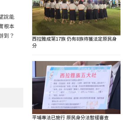
希望說能
實根本
辦到？
西拉雅成第17族 仍有8族待獲法定原民身
分
平埔專法已施行 原民身分法暫緩審查