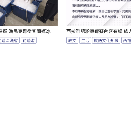
停擺 漁民克難從宜蘭運冰
西拉雅語粉專遭疑內容有誤 族
花蓮區漁會
花蓮港
教文
生活
族語文化知識
西