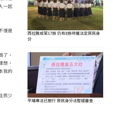
人一起
不僅是
西拉雅成第17族 仍有8族待獲法定原民身
分
毁了，
樣想，
本我的
住民少
平埔專法已施行 原民身分法暫緩審查