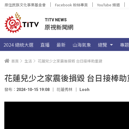
原住民族文化事業基金會
Facebook 粉絲專頁
YouTube 頻道
TITV NEWS
原視新聞網
2024 總統大選
直播
最新
山海氣象
總覽
專題
首頁
生活
花蓮兒少之家震後損毀 台日接棒助重建
花蓮兒少之家震後損毀 台日接棒助
發布：2024-10-15 19:08
花蓮秀林
Looh