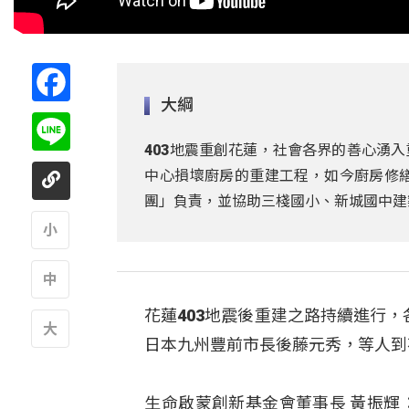
Facebook
大綱
Line
403地震重創花蓮，社會各界的善心湧
中心損壞廚房的重建工程，如今廚房修
團」負責，並協助三棧國小、新城國中建
A
花蓮403地震後重建之路持續進行
A
日本九州豐前市長後藤元秀，等人到
A
生命啟蒙創新基金會董事長 黃振輝