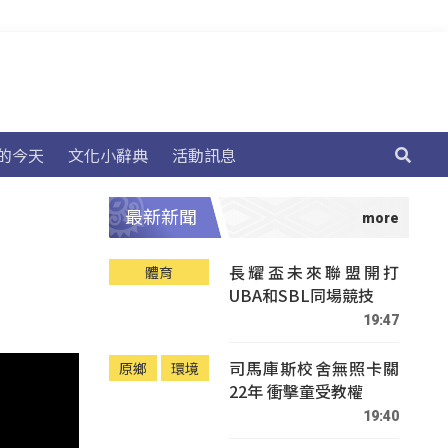
的今天
文化小辭典
活動訊息
最新新聞
長耀盃未來聯盟開打
體育
UBA和SBL同場競技
19:47
司馬庫斯校舍無照卡關
原鄉
環境
22年 衝擊童受教權
19:40