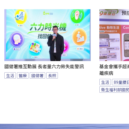
國健署推互動展 長者量六力揪失能警訊
基金會攜手超商
離疾病
生活
醫療
國健署
長照
生活
89量腰
衛生福利部國