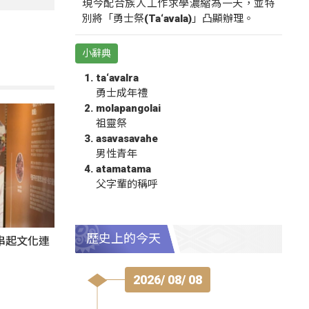
現今配合族人工作求學濃縮為一天，並特
別將「勇士祭(Ta‘avala)」凸顯辦理。
小辭典
ta‘avalra
勇士成年禮
molapangolai
祖靈祭
asavasavahe
男性青年
atamatama
父字輩的稱呼
歷史上的今天
氛串起文化連
2026/ 08/ 08