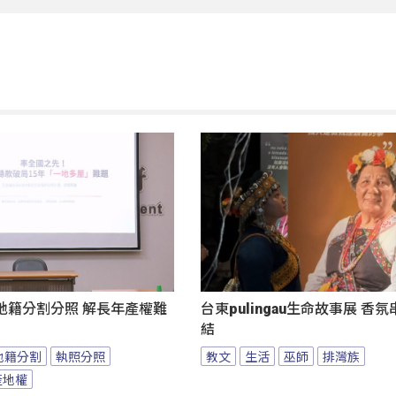
地籍分割分照 解長年產權難
台東pulingau生命故事展 香
結
地籍分割
執照分照
教文
生活
巫師
排灣族
產地權