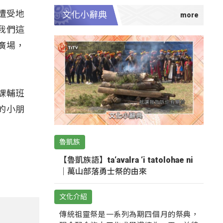
遭受地
文化小辭典
我們這
廣場，
課輔班
的小朋
魯凱族
【魯凱族語】ta‘avalra ‘i tatolohae ni
｜萬山部落勇士祭的由來
文化介紹
傳統祖靈祭是一系列為期四個月的祭典，