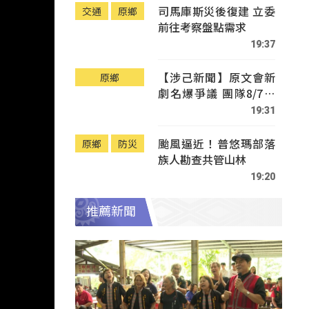
司馬庫斯災後復建 立委
交通
原鄉
前往考察盤點需求
19:37
【涉己新聞】原文會新
原鄉
劇名爆爭議 團隊8/7赴
Tafalong致歉
19:31
颱風逼近！普悠瑪部落
原鄉
防災
族人勘查共管山林
19:20
推薦新聞