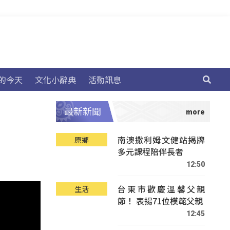
的今天
文化小辭典
活動訊息
最新新聞
南澳撒利姆文健站揭牌
原鄉
多元課程陪伴長者
12:50
台東市歡慶溫馨父親
生活
節！ 表揚71位模範父親
12:45