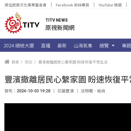
原住民族文化事業基金會
Facebook 粉絲專頁
YouTube 頻道
TITV NEWS
原視新聞網
2024 總統大選
直播
最新
山海氣象
總覽
專題
首頁
防災
豐濱撤離居民心繫家園 盼速恢復平常生活
豐濱撤離居民心繫家園 盼速恢復平
發布：2024-10-03 19:28
花蓮豐濱
法物嘞．給尚