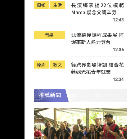
長濱鄉表揚22位模範
原鄉
生活
Mama 感念父親辛勞
12:43
北流幕後課程成果展 阿
音樂
爆率新人熱力登台
12:36
舞跨界劇場培訓 結合花
原鄉
教文
蓮觀光拓青年就業
12:34
推薦新聞