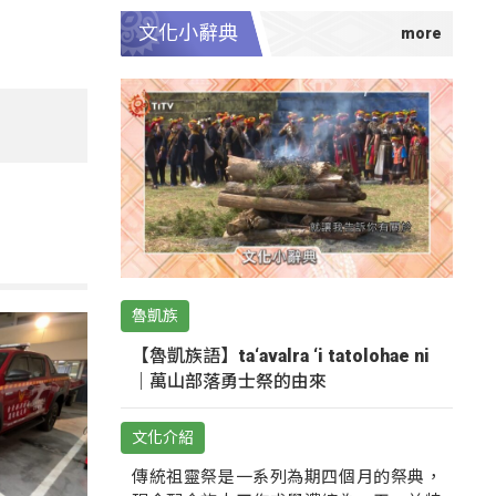
文化小辭典
魯凱族
【魯凱族語】ta‘avalra ‘i tatolohae ni
｜萬山部落勇士祭的由來
文化介紹
傳統祖靈祭是一系列為期四個月的祭典，