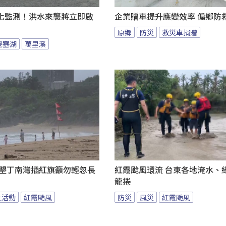
化監測！洪水來襲將立即啟
企業贈車提升應變效率 偏鄉防
原鄉
防災
救災車捐贈
堰塞湖
萬里溪
 墾丁南灣插紅旗籲勿輕忽長
紅霞颱風環流 台東各地淹水、
龍捲
止活動
紅霞颱風
防災
風災
紅霞颱風