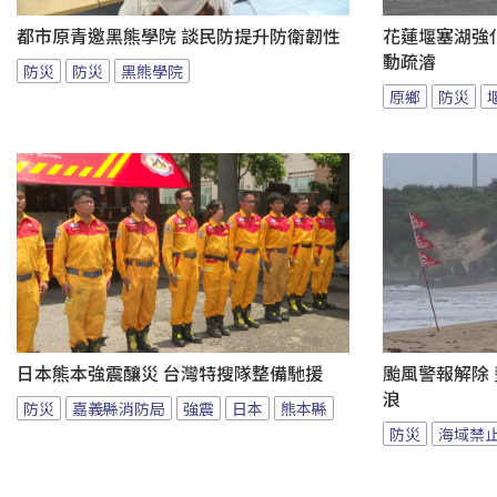
都市原青邀黑熊學院 談民防提升防衛韌性
花蓮堰塞湖強
動疏濬
防災
防災
黑熊學院
原鄉
防災
日本熊本強震釀災 台灣特搜隊整備馳援
颱風警報解除
浪
防災
嘉義縣消防局
強震
日本
熊本縣
防災
海域禁