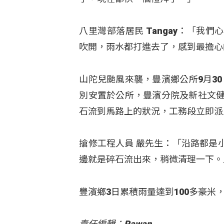
八里灣部落居民 Tangay：「
吹開，雨水都打進去了，感到最擔心
山陀兒颱風來襲，豐濱鄉公所9月30
別安置於公所，豐濱分院及新社文健
石流到馬路上的狀況，工務段立即派
搶修工程人員 嚴先生：「沿路都是
邊就是碎石流出來，稍微清理一下。
豐濱鄉3日累積雨量達到100多豪
責任編輯：Pawan