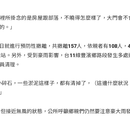
我們心裡所掛念的是房屋跟部落，不曉得怎麼樣了，大門會不
的。」
日就進行預防性撤離，共撤離157人，依親者有108人，4
站。另外，受到豪雨影響，台11線豐濱鄉路段發生多處
員清理。
小碎石，一些淤泥這樣子，都有清掉了，（這邊什麼狀況
」
米，但接近無風的狀態，公所呼籲鄉親們仍然要注意豪大雨