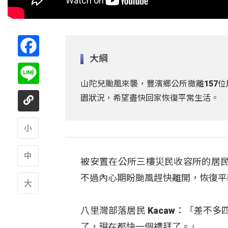
Facebook
大綱
Line
山陀兒颱風來襲，豐濱鄉公所撤離157
園狀況，希望盡快回家恢復平常生活。
A
被安置在公所三樓災民收容所的居
A
不過內心期盼颱風趕快離開，恢復平
A
八里灣部落居民 Kacaw：「差
了，現在都快一個禮拜了。」