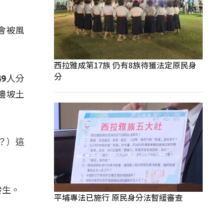
會被風
西拉雅成第17族 仍有8族待獲法定原民身
分
9人分
邊坡土
？）這
發生。
平埔專法已施行 原民身分法暫緩審查