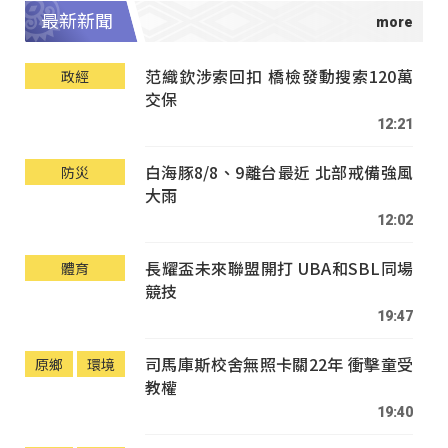
最新新聞
范織欽涉索回扣 橋檢發動搜索120萬
政經
交保
12:21
白海豚8/8、9離台最近 北部戒備強風
防災
大雨
12:02
長耀盃未來聯盟開打 UBA和SBL同場
體育
競技
19:47
司馬庫斯校舍無照卡關22年 衝擊童受
原鄉
環境
教權
19:40