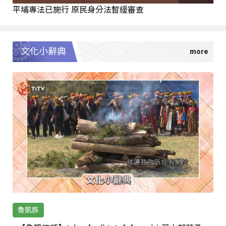
平埔專法已施行 原民身分法暫緩審查
文化小辭典
魯凱族