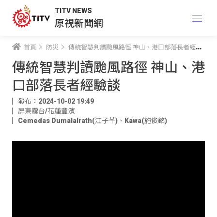
TITV NEWS
原視新聞網
首頁
防災
傳統智慧判讀颱風路徑 神山、港口部落長者經驗談
傳統智慧判讀颱風路徑 神山、港
口部落長者經驗談
發布：2024-10-02 19:49
屏東霧台/花蓮豐濱
Cemedas Dumalalrath(江子芊)
、
Kawa(施俊銘)