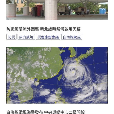
防颱風環流外圍襲 新北歲時祭儀啟用天幕
防災
原力廣場
災害應變會議
白海豚颱風
白海豚颱風海警發布 中央災變中心二級開設