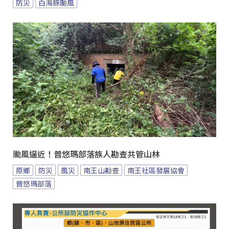
防災
白海豚颱風
颱風逼近！普悠瑪部落族人勘查共管山林
原鄉
防災
風災
南王山勘查
南王社區發展協會
普悠瑪部落