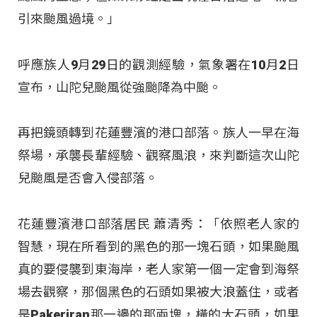
引來颱風過境。」
呼應族人9月29日的觀測經驗，氣象署在10月2日
宣布，山陀兒颱風從強颱降為中颱。
再把鏡頭轉到花蓮豐濱的港口部落。族人一早在海
祭場，承襲長輩經驗、觀察風浪，來判斷這次山陀
兒颱風是否會入侵部落。
花蓮豐濱港口部落居民 蕭清秀：「依照老人家的
智慧，現在所看到的黑色的那一塊石頭，如果颱風
真的要侵襲到東海岸，老人家第一個一定會到海祭
場去觀察，那個黑色的石頭如果被大浪蓋住，或者
是Pakeriran那一邊的那兩塊，橫的大石頭，如果