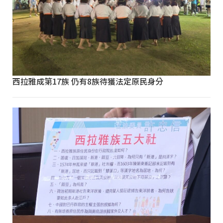
西拉雅成第17族 仍有8族待獲法定原民身分