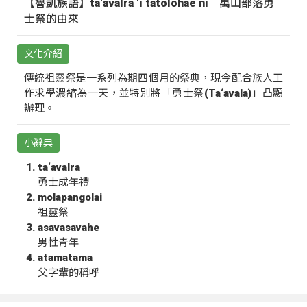
【魯凱族語】ta‘avalra ‘i tatolohae ni｜萬山部落勇
士祭的由來
文化介紹
傳統祖靈祭是一系列為期四個月的祭典，現今配合族人工
作求學濃縮為一天，並特別將「勇士祭(Ta‘avala)」凸顯
辦理。
小辭典
ta‘avalra
勇士成年禮
molapangolai
祖靈祭
asavasavahe
男性青年
atamatama
父字輩的稱呼