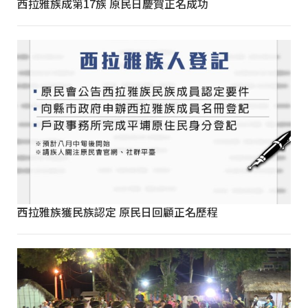
西拉雅族成第17族 原民日慶賀正名成功
西拉雅族獲民族認定 原民日回顧正名歷程