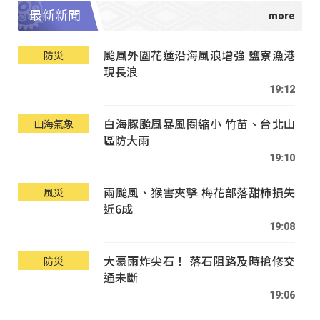
最新新聞
颱風外圍花蓮沿海風浪增強 鹽寮漁港
防災
現長浪
19:12
白海豚颱風暴風圈縮小 竹苗、台北山
山海氣象
區防大雨
19:10
兩颱風、猴害夾擊 梅花部落甜柿損失
風災
近6成
19:08
大豪雨炸尖石！ 落石阻路及時搶修交
防災
通未斷
19:06