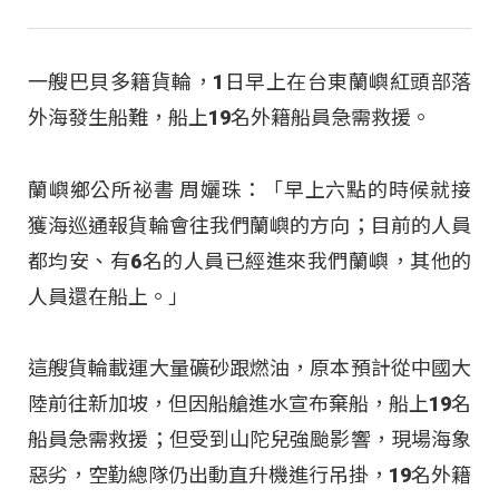
一艘巴貝多籍貨輪，1日早上在台東蘭嶼紅頭部落
外海發生船難，船上19名外籍船員急需救援。
蘭嶼鄉公所祕書 周孋珠：「早上六點的時候就接
獲海巡通報貨輪會往我們蘭嶼的方向；目前的人員
都均安、有6名的人員已經進來我們蘭嶼，其他的
人員還在船上。」
這艘貨輪載運大量礦砂跟燃油，原本預計從中國大
陸前往新加坡，但因船艙進水宣布棄船，船上19名
船員急需救援；但受到山陀兒強颱影響，現場海象
惡劣，空勤總隊仍出動直升機進行吊掛，19名外籍