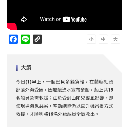
Facebook
Line
A
A
A
大綱
今日(1)早上，一艘巴貝多籍貨輪，在蘭嶼紅頭
部落外海受困，因船艙進水宣布棄船，船上共19
名船員急需救援；由於受到山陀兒颱風影響，即
使現場海象惡劣，空勤總隊仍以直升機吊掛方式
救援，才順利將19名外籍船員全數救出。