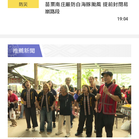
苗栗南庄嚴防白海豚颱風 提前封閉易
防災
崩路段
19:04
推薦新聞