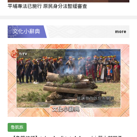
平埔專法已施行 原民身分法暫緩審查
文化小辭典
魯凱族