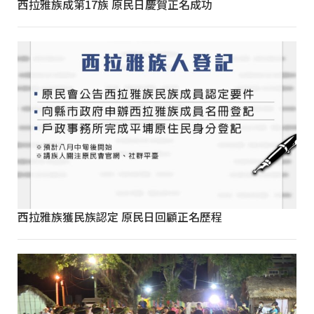
西拉雅族成第17族 原民日慶賀正名成功
西拉雅族獲民族認定 原民日回顧正名歷程