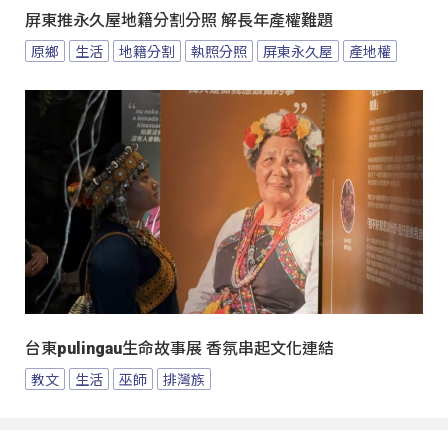
屏東推永久屋地籍分割分照 解長年產權難題
原鄉
生活
地籍分割
執照分照
屏東永久屋
產地權
台東pulingau生命故事展 香氛串起文化連結
教文
生活
巫師
排灣族