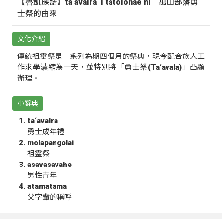
【魯凱族語】ta‘avalra ‘i tatolohae ni｜萬山部落勇
士祭的由來
文化介紹
傳統祖靈祭是一系列為期四個月的祭典，現今配合族人工
作求學濃縮為一天，並特別將「勇士祭(Ta‘avala)」凸顯
辦理。
小辭典
ta‘avalra
勇士成年禮
molapangolai
祖靈祭
asavasavahe
男性青年
atamatama
父字輩的稱呼