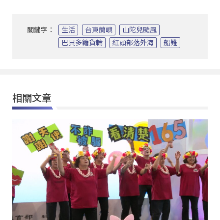
關鍵字：
生活
台東蘭嶼
山陀兒颱風
巴貝多籍貨輪
紅頭部落外海
船難
相關文章