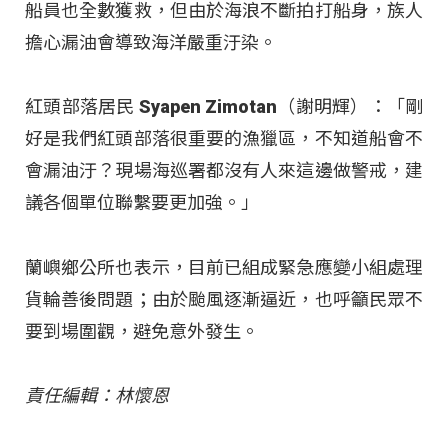
船員也全數獲救，但由於海浪不斷拍打船身，族人
擔心漏油會導致海洋嚴重汙染。
紅頭部落居民 Syapen Zimotan（謝明輝）：「剛
好是我們紅頭部落很重要的漁獵區，不知道船會不
會漏油汙？現場海巡署都沒有人來這邊做警戒，建
議各個單位聯繫要更加強。」
蘭嶼鄉公所也表示，目前已組成緊急應變小組處理
貨輪善後問題；由於颱風逐漸逼近，也呼籲民眾不
要到場圍觀，避免意外發生。
責任編輯：林懷恩