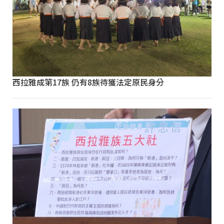
西拉雅成第17族 仍有8族待獲法定原民身分