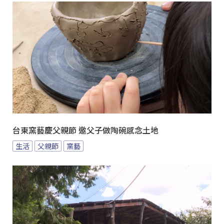
台東窯藝慶父親節 邀父子做陶碗感念土地
生活
父親節
窯藝