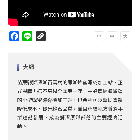
Facebook
Line
A
A
A
大綱
苗栗縣獅潭鄉百壽村的原鄉蜂蜜濃縮加工站，正
式揭牌！這不只是全國第一座，由蜂農團體營運
的小型蜂蜜濃縮機加工站，也希望可以幫助蜂農
降低成本、提升蜂蜜品質，並且永續地方養蜂事
業蓬勃發展，成為獅潭原鄉部落的主要經濟活
動。