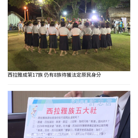
西拉雅成第17族 仍有8族待獲法定原民身分