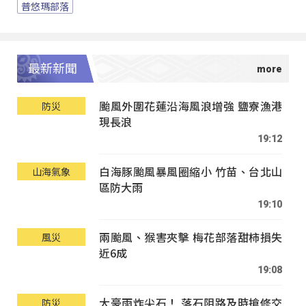
普悠瑪部落
最新新聞
颱風外圍花蓮沿海風浪增強 鹽寮漁港
防災
現長浪
19:12
白海豚颱風暴風圈縮小 竹苗、台北山
山海氣象
區防大雨
19:10
兩颱風、猴害夾擊 梅花部落甜柿損失
風災
近6成
19:08
大豪雨炸尖石！ 落石阻路及時搶修交
防災