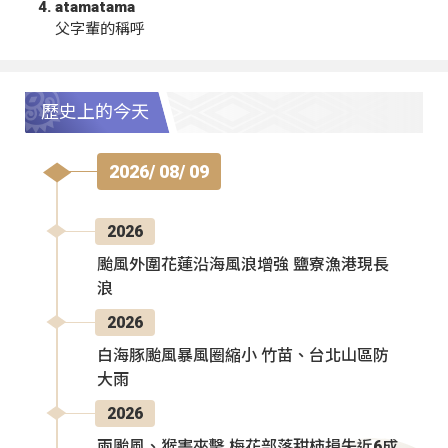
atamatama
父字輩的稱呼
歷史上的今天
2026/ 08/ 09
2026
颱風外圍花蓮沿海風浪增強 鹽寮漁港現長
浪
2026
白海豚颱風暴風圈縮小 竹苗、台北山區防
大雨
2026
兩颱風、猴害夾擊 梅花部落甜柿損失近6成