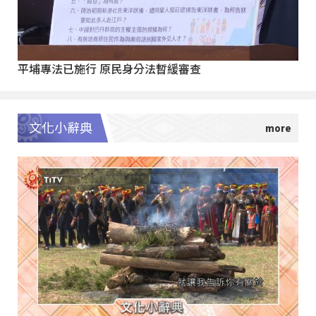
平埔專法已施行 原民身分法暫緩審查
文化小辭典