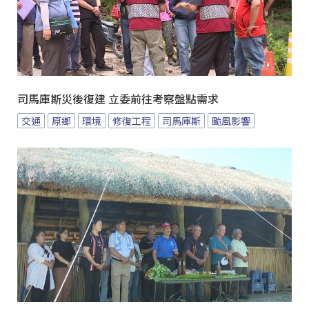
司馬庫斯災後復建 立委前往考察盤點需求
交通
原鄉
環境
修復工程
司馬庫斯
颱風影響