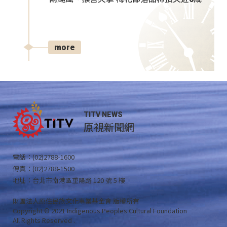
more
TITV NEWS
原視新聞網
電話：(02)2788-1600
傳真：(02)2788-1500
地址：台北市南港區重陽路 120 號 5 樓
財團法人原住民族文化事業基金會 版權所有
Copyright © 2021 Indigenous Peoples Cultural Foundation
All Rights Reserved .