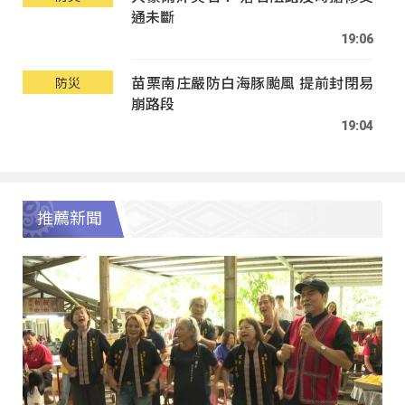
通未斷
19:06
苗栗南庄嚴防白海豚颱風 提前封閉易
防災
崩路段
19:04
推薦新聞