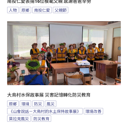
南投仁愛表揚16位模範父親 感謝爸爸辛勞
人物
原鄉
南投仁愛
父親節
大鳥村水保故事展 災害記憶轉化防災教育
原鄉
環境
防災
風災
《山會說話－大鳥村的水土保持故事展》
環境改善
莫拉克風災
防災教育