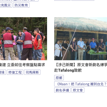
拉克風災
防災教育
復建 立委前往考察盤點需求
【涉己新聞】原文會新劇名爆爭議
赴Tafalong致歉
環境
修復工程
司馬庫斯
原鄉
《Maan！把 Tafalong 搬到台北
劇名爭議
原文會