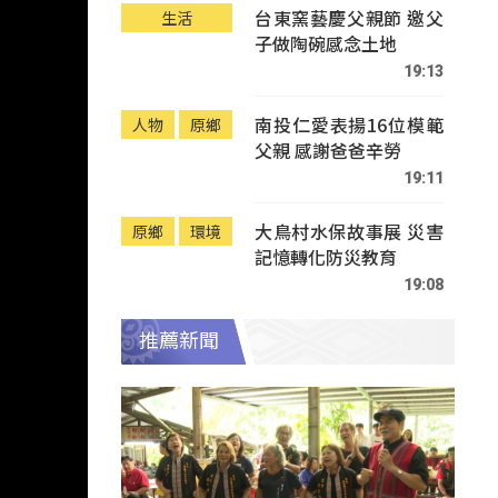
台東窯藝慶父親節 邀父
生活
子做陶碗感念土地
19:13
南投仁愛表揚16位模範
人物
原鄉
父親 感謝爸爸辛勞
19:11
大鳥村水保故事展 災害
原鄉
環境
記憶轉化防災教育
19:08
推薦新聞