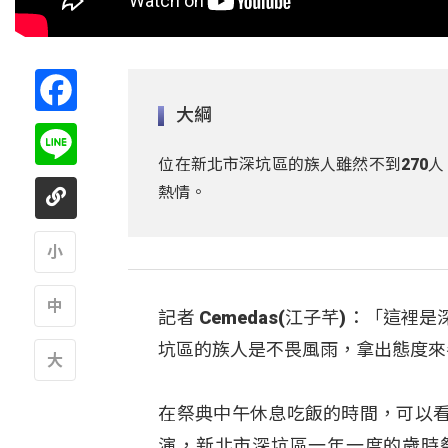
Facebook
大綱
Line
位在新北市深坑區的族人雖然不到270
熱情。
A
記者 Cemedas(江子芊)：「
A
坑區的族人是不畏風雨，拿出態度來
A
在祭典中午休息吃飯的時間，可以
演，新北市深坑區一年一度的歲時