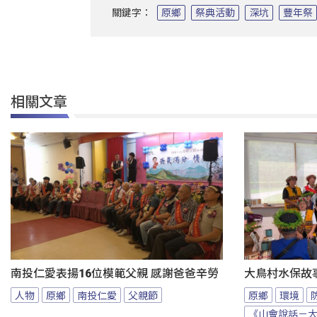
關鍵字：
原鄉
祭典活動
深坑
豐年祭
相關文章
南投仁愛表揚16位模範父親 感謝爸爸辛勞
大鳥村水保故
人物
原鄉
南投仁愛
父親節
原鄉
環境
《山會說話－