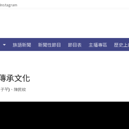
Instagram
族語新聞
新聞性節目
節目表
主播專區
歷史上
傳承文化
江子芊)
、
陳民紋