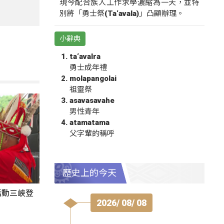
現今配合族人工作求學濃縮為一天，並特
別將「勇士祭(Ta‘avala)」凸顯辦理。
小辭典
ta‘avalra
勇士成年禮
molapangolai
祖靈祭
asavasavahe
男性青年
atamatama
父字輩的稱呼
歷史上的今天
活動三峽登
2026/ 08/ 08