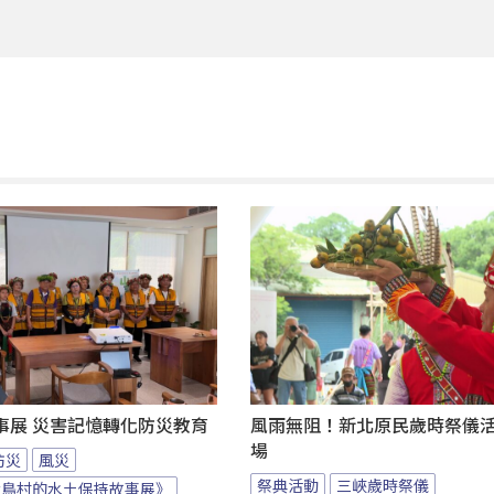
事展 災害記憶轉化防災教育
風雨無阻！新北原民歲時祭儀
場
防災
風災
祭典活動
三峽歲時祭儀
大鳥村的水土保持故事展》