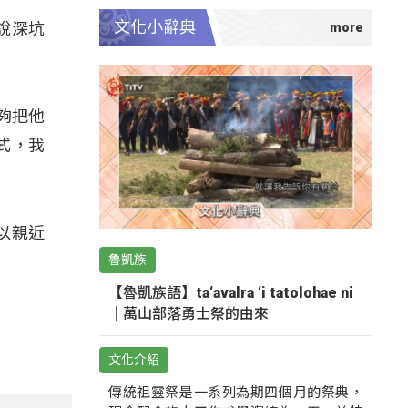
文化小辭典
說深坑
夠把他
式，我
以親近
魯凱族
【魯凱族語】ta‘avalra ‘i tatolohae ni
｜萬山部落勇士祭的由來
文化介紹
傳統祖靈祭是一系列為期四個月的祭典，