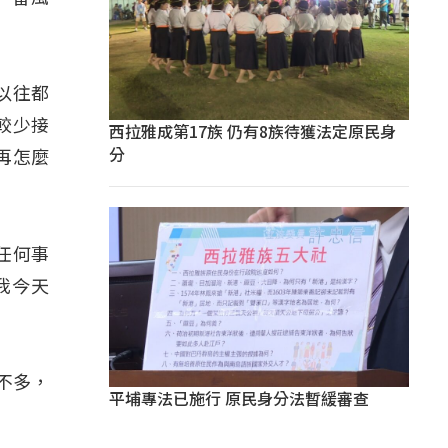
以往都
較少接
西拉雅成第17族 仍有8族待獲法定原民身
分
再怎麼
任何事
我今天
不多，
平埔專法已施行 原民身分法暫緩審查