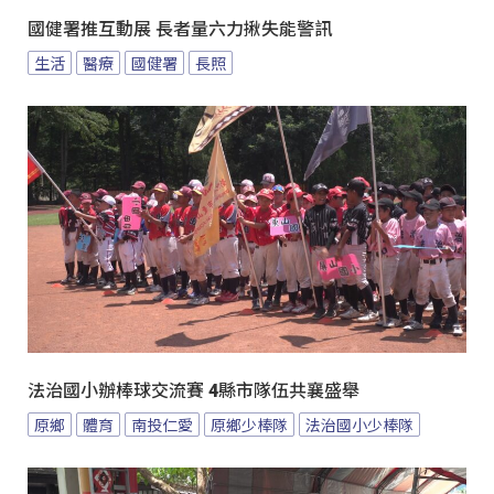
國健署推互動展 長者量六力揪失能警訊
生活
醫療
國健署
長照
法治國小辦棒球交流賽 4縣市隊伍共襄盛舉
原鄉
體育
南投仁愛
原鄉少棒隊
法治國小少棒隊