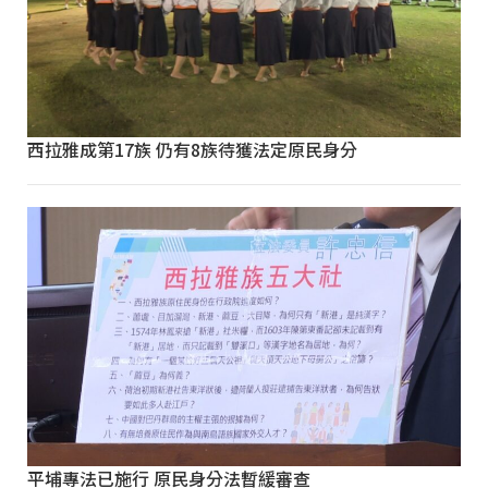
西拉雅成第17族 仍有8族待獲法定原民身分
平埔專法已施行 原民身分法暫緩審查