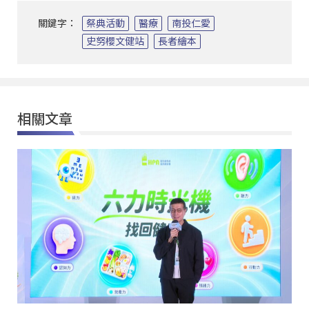
關鍵字：
祭典活動
醫療
南投仁愛
史努櫻文健站
長者繪本
相關文章