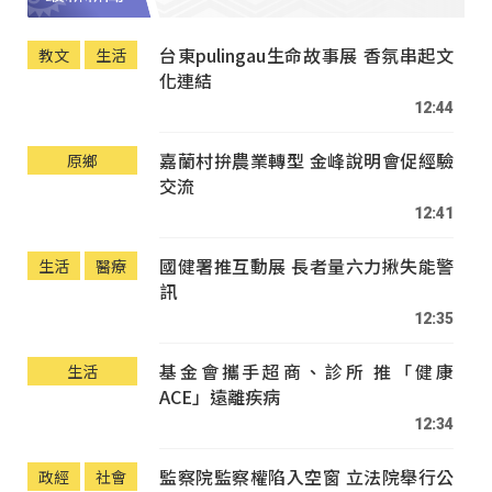
台東pulingau生命故事展 香氛串起文
教文
生活
化連結
12:44
嘉蘭村拚農業轉型 金峰說明會促經驗
原鄉
交流
12:41
國健署推互動展 長者量六力揪失能警
生活
醫療
訊
12:35
基金會攜手超商、診所 推「健康
生活
ACE」遠離疾病
12:34
監察院監察權陷入空窗 立法院舉行公
政經
社會