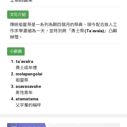
士祭的由來
文化介紹
傳統祖靈祭是一系列為期四個月的祭典，現今配合族人工
作求學濃縮為一天，並特別將「勇士祭(Ta‘avala)」凸顯
辦理。
小辭典
ta‘avalra
勇士成年禮
molapangolai
祖靈祭
asavasavahe
男性青年
atamatama
父字輩的稱呼