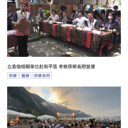
立委偕相關單位赴和平區 考察原鄉長照營運
原鄉
醫療
原鄉長照