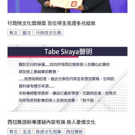
行政院文化獎頒獎 百位得主見證多元綻放
教文
藝文
行政院文化獎
西拉雅語粉專遭疑內容有誤 族人憂傷文化
教文
生活
族語文化知識
西拉雅族