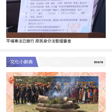
平埔專法已施行 原民身分法暫緩審查
文化小辭典