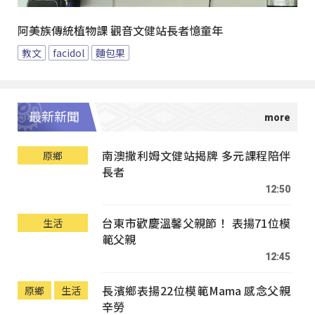
阿美族傳統植物課 觀音文健站長者憶童年
教文
facidol
麵包果
最新新聞
南澳撒利姆文健站揭牌 多元課程陪伴
原鄉
長者
12:50
台東市歡慶溫馨父親節！ 表揚71位模
生活
範父親
12:45
長濱鄉表揚22位模範Mama 感念父親
原鄉
生活
辛勞