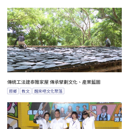
傳統工法建泰雅家屋 傳承擘劃文化、產業藍圖
原鄉
教文
醒來吧文化聚落