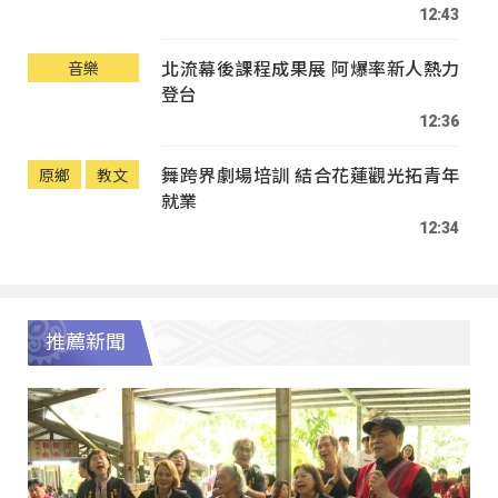
12:43
北流幕後課程成果展 阿爆率新人熱力
音樂
登台
12:36
舞跨界劇場培訓 結合花蓮觀光拓青年
原鄉
教文
就業
12:34
推薦新聞