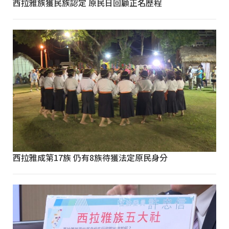
西拉雅族獲民族認定 原民日回顧正名歷程
西拉雅成第17族 仍有8族待獲法定原民身分