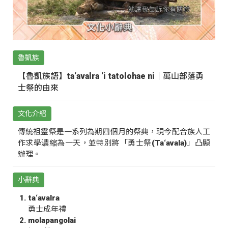
魯凱族
【魯凱族語】ta‘avalra ‘i tatolohae ni｜萬山部落勇
士祭的由來
文化介紹
傳統祖靈祭是一系列為期四個月的祭典，現今配合族人工
作求學濃縮為一天，並特別將「勇士祭(Ta‘avala)」凸顯
辦理。
小辭典
ta‘avalra
勇士成年禮
molapangolai