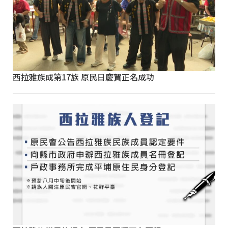
西拉雅族成第17族 原民日慶賀正名成功