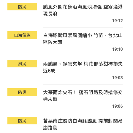
颱風外圍花蓮沿海風浪增強 鹽寮漁港
防災
現長浪
19:12
白海豚颱風暴風圈縮小 竹苗、台北山
山海氣象
區防大雨
19:10
兩颱風、猴害夾擊 梅花部落甜柿損失
風災
近6成
19:08
大豪雨炸尖石！ 落石阻路及時搶修交
防災
通未斷
19:06
苗栗南庄嚴防白海豚颱風 提前封閉易
防災
崩路段