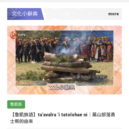
文化小辭典
魯凱族
【魯凱族語】ta‘avalra ‘i tatolohae ni｜萬山部落勇
士祭的由來