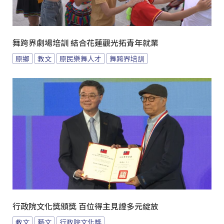
舞跨界劇場培訓 結合花蓮觀光拓青年就業
原鄉
教文
原民樂舞人才
舞跨界培訓
行政院文化獎頒獎 百位得主見證多元綻放
教文
藝文
行政院文化獎