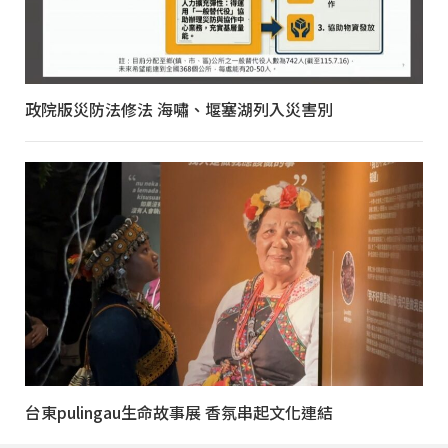
政院版災防法修法 海嘯、堰塞湖列入災害別
台東pulingau生命故事展 香氛串起文化連結