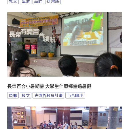
教文
生活
巫師
排灣族
長榮百合小暑期營 大學生伴原鄉童過暑假
原鄉
教文
史懷哲教育計畫
百合國小