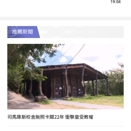
19:04
推薦新聞
司馬庫斯校舍無照卡關22年 衝擊童受教權