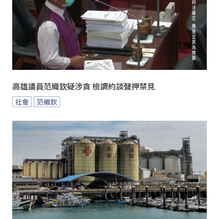
高雄議員范織欽疑涉貪 檢調約談聲押禁見
社會
范織欽