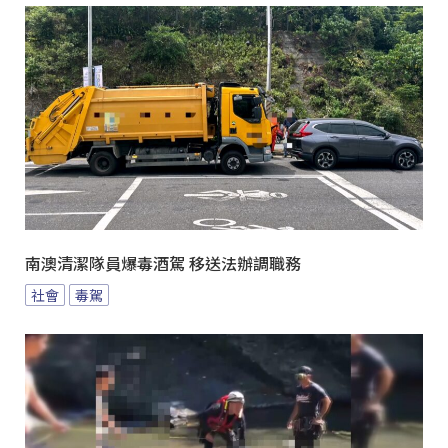
南澳清潔隊員爆毒酒駕 移送法辦調職務
社會
毒駕