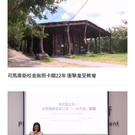
司馬庫斯校舍無照卡關22年 衝擊童受教權