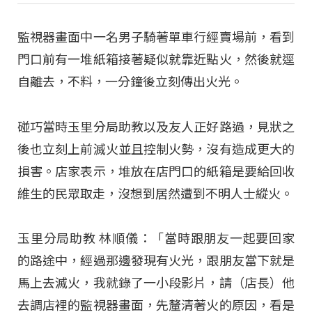
監視器畫面中一名男子騎著單車行經賣場前，看到
門口前有一堆紙箱接著疑似就靠近點火，然後就逕
自離去，不料，一分鐘後立刻傳出火光。
碰巧當時玉里分局助教以及友人正好路過，見狀之
後也立刻上前滅火並且控制火勢，沒有造成更大的
損害。店家表示，堆放在店門口的紙箱是要給回收
維生的民眾取走，沒想到居然遭到不明人士縱火。
玉里分局助教 林順儀：「當時跟朋友一起要回家
的路途中，經過那邊發現有火光，跟朋友當下就是
馬上去滅火，我就錄了一小段影片，請（店長）他
去調店裡的監視器畫面，先釐清著火的原因，看是