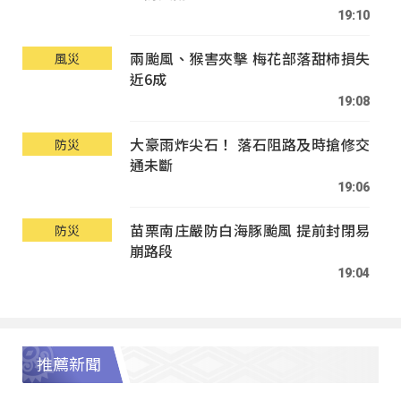
19:10
兩颱風、猴害夾擊 梅花部落甜柿損失
風災
近6成
19:08
大豪雨炸尖石！ 落石阻路及時搶修交
防災
通未斷
19:06
苗栗南庄嚴防白海豚颱風 提前封閉易
防災
崩路段
19:04
推薦新聞