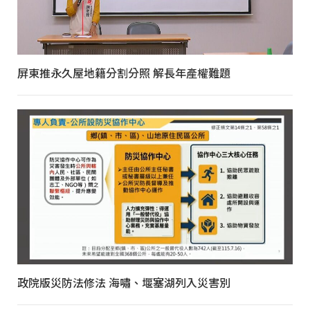
屏東推永久屋地籍分割分照 解長年產權難題
政院版災防法修法 海嘯、堰塞湖列入災害別