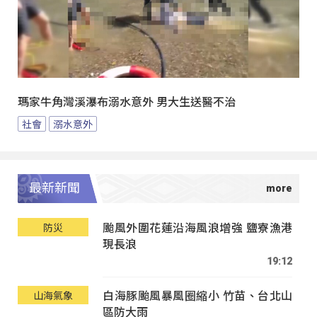
瑪家牛角灣溪瀑布溺水意外 男大生送醫不治
社會
溺水意外
最新新聞
颱風外圍花蓮沿海風浪增強 鹽寮漁港
防災
現長浪
19:12
白海豚颱風暴風圈縮小 竹苗、台北山
山海氣象
區防大雨