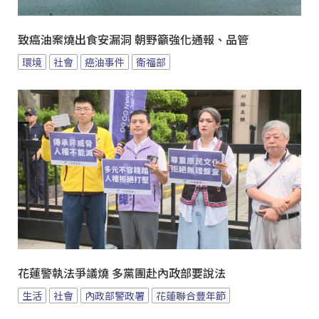
致癌油案燒出食安漏洞 朝野籲強化通報、品管
環境
社會
癌油事件
衛福部
花蓮警執法爭議燒 多黨團赴內政部要說法
生活
社會
內政部警政署
花蓮聯合豐年節