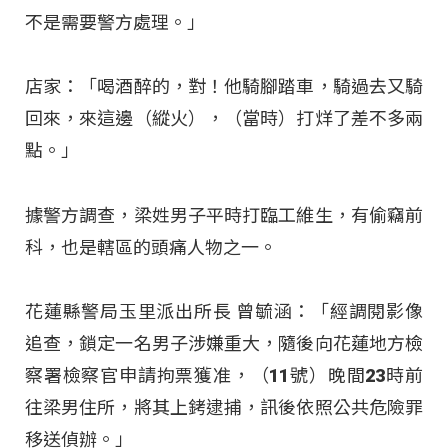
不是需要警方處理。」
店家：「喝酒醉的，對！他騎腳踏車，騎過去又騎
回來，來這邊（縱火），（當時）打烊了差不多兩
點。」
據警方調查，梁姓男子平時打臨工維生，有偷竊前
科，也是轄區的頭痛人物之一。
花蓮縣警局玉里派出所長 曾毓涵：「經調閱影像
追查，鎖定一名男子涉嫌重大，隨後向花蓮地方檢
察署檢察官申請拘票獲准，（11號）晚間23時前
往梁男住所，將其上銬逮捕，訊後依照公共危險罪
移送偵辦。」