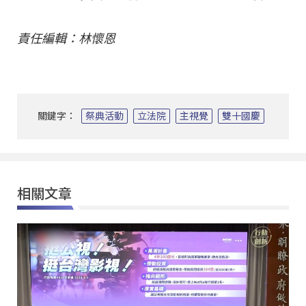
責任編輯：林懷恩
關鍵字：
祭典活動
立法院
主視覺
雙十國慶
相關文章