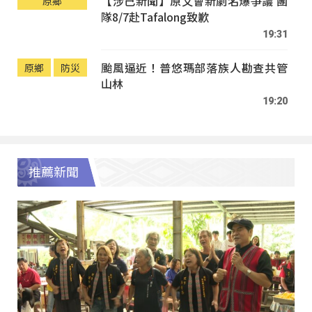
【涉己新聞】原文會新劇名爆爭議 團
原鄉
隊8/7赴Tafalong致歉
19:31
颱風逼近！普悠瑪部落族人勘查共管
原鄉
防災
山林
19:20
推薦新聞