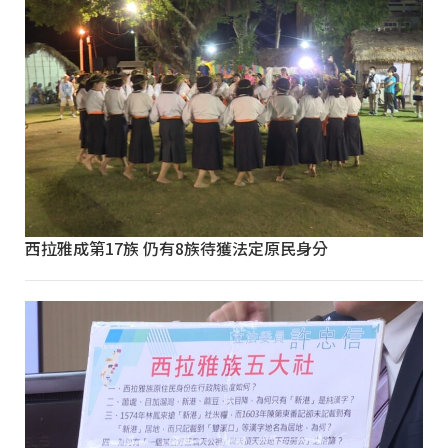
西拉雅成第17族 仍有8族待獲法定原民身分