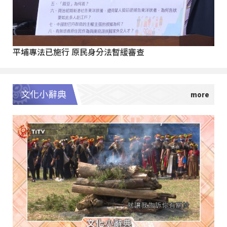
平埔專法已施行 原民身分法暫緩審查
文化小辭典