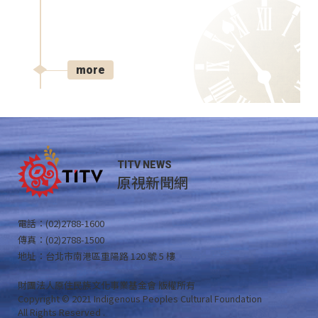
more
TITV NEWS
原視新聞網
電話：(02)2788-1600
傳真：(02)2788-1500
地址：台北市南港區重陽路 120 號 5 樓
財團法人原住民族文化事業基金會 版權所有
Copyright © 2021 Indigenous Peoples Cultural Foundation
All Rights Reserved .