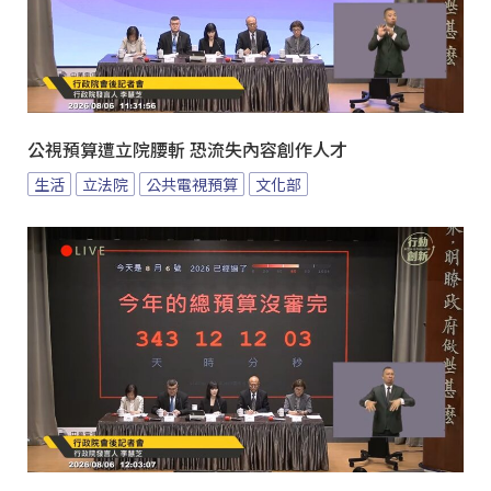
公視預算遭立院腰斬 恐流失內容創作人才
生活
立法院
公共電視預算
文化部