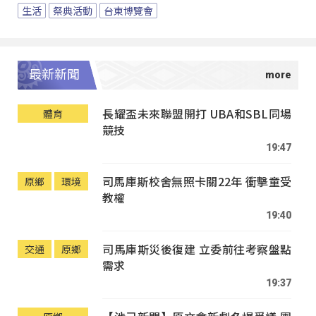
生活
祭典活動
台東博覽會
最新新聞
長耀盃未來聯盟開打 UBA和SBL同場
體育
競技
19:47
司馬庫斯校舍無照卡關22年 衝擊童受
原鄉
環境
教權
19:40
司馬庫斯災後復建 立委前往考察盤點
交通
原鄉
需求
19:37