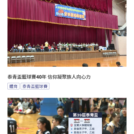
泰青盃籃球賽40年 信仰凝聚族人向心力
體育
泰青盃籃球賽