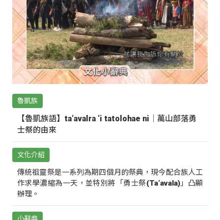
魯凱族
【魯凱族語】ta‘avalra ‘i tatolohae ni｜萬山部落勇
士祭的由來
文化介紹
傳統祖靈祭是一系列為期四個月的祭典，現今配合族人工
作求學濃縮為一天，並特別將「勇士祭(Ta‘avala)」凸顯
辦理。
小辭典