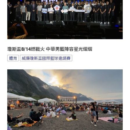
瓊斯盃8/14燃戰火 中華男籃陣容星光熠熠
體育
威廉瓊斯盃國際籃球邀請賽