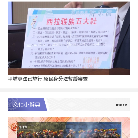
平埔專法已施行 原民身分法暫緩審查
文化小辭典