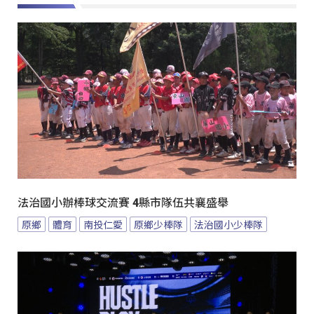
法治國小辦棒球交流賽 4縣市隊伍共襄盛舉
原鄉
體育
南投仁愛
原鄉少棒隊
法治國小少棒隊