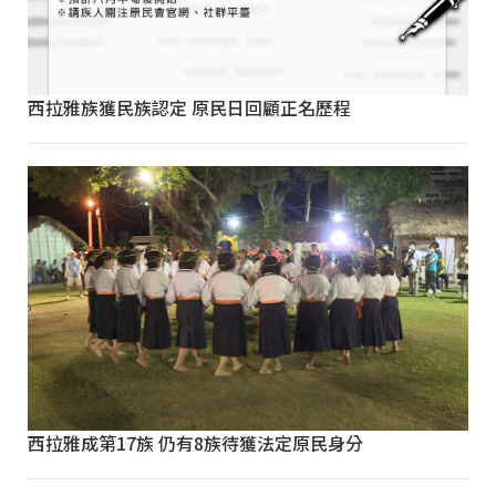
西拉雅族獲民族認定 原民日回顧正名歷程
西拉雅成第17族 仍有8族待獲法定原民身分