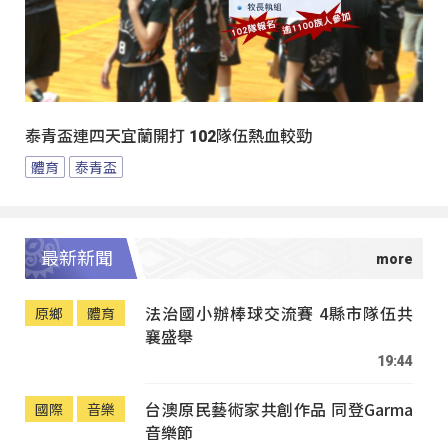
泰青盃連四天宜蘭開打 102隊伍熱血較勁
體育
泰青盃
最新新聞
法治國小辦棒球交流賽 4縣市隊伍共
原鄉
體育
襄盛舉
19:44
台澳原民藝術家共創作品 同登Garma
國際
音樂
音樂節