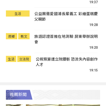
19:37
公益團邀愛國浦長輩義工 彩繪蛋糕慶
生活
父親節
19:28
族語認證首推在地測驗 屏東舉辦說明
原鄉
教文
會
19:20
公視預算遭立院腰斬 恐流失內容創作
生活
立法院
人才
19:15
推薦新聞