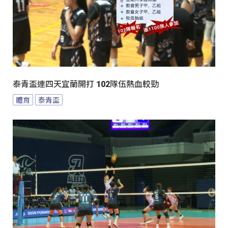
泰青盃連四天宜蘭開打 102隊伍熱血較勁
體育
泰青盃