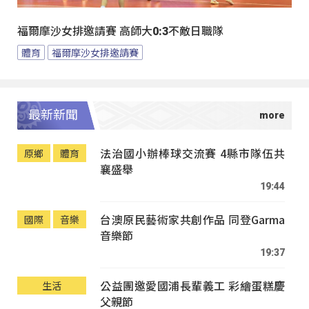
福爾摩沙女排邀請賽 高師大0:3不敵日職隊
體育
福爾摩沙女排邀請賽
最新新聞
法治國小辦棒球交流賽 4縣市隊伍共
原鄉
體育
襄盛舉
19:44
台澳原民藝術家共創作品 同登Garma
國際
音樂
音樂節
19:37
公益團邀愛國浦長輩義工 彩繪蛋糕慶
生活
父親節