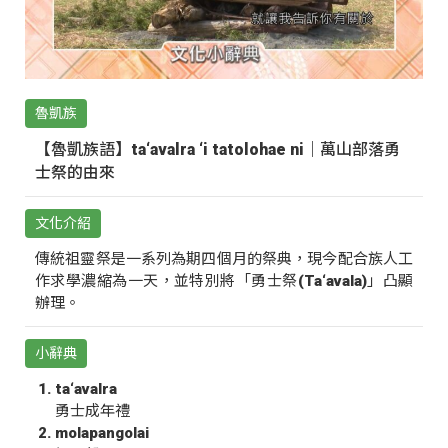
魯凱族
【魯凱族語】ta‘avalra ‘i tatolohae ni｜萬山部落勇
士祭的由來
文化介紹
傳統祖靈祭是一系列為期四個月的祭典，現今配合族人工
作求學濃縮為一天，並特別將「勇士祭(Ta‘avala)」凸顯
辦理。
小辭典
ta‘avalra
勇士成年禮
molapangolai