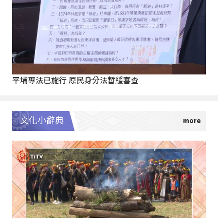
平埔專法已施行 原民身分法暫緩審查
文化小辭典