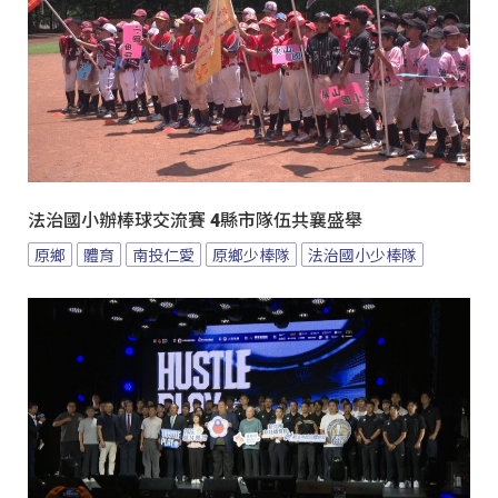
法治國小辦棒球交流賽 4縣市隊伍共襄盛舉
原鄉
體育
南投仁愛
原鄉少棒隊
法治國小少棒隊