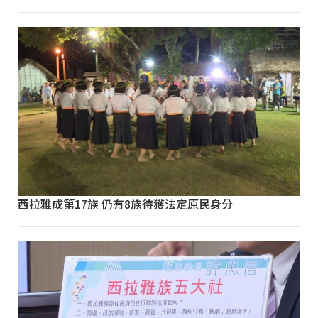
西拉雅成第17族 仍有8族待獲法定原民身分