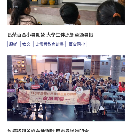
長榮百合小暑期營 大學生伴原鄉童過暑假
原鄉
教文
史懷哲教育計畫
百合國小
族語認證首推在地測驗 屏東舉辦說明會