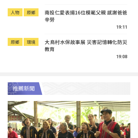
南投仁愛表揚16位模範父親 感謝爸爸
人物
原鄉
辛勞
19:11
大鳥村水保故事展 災害記憶轉化防災
原鄉
環境
教育
19:08
推薦新聞