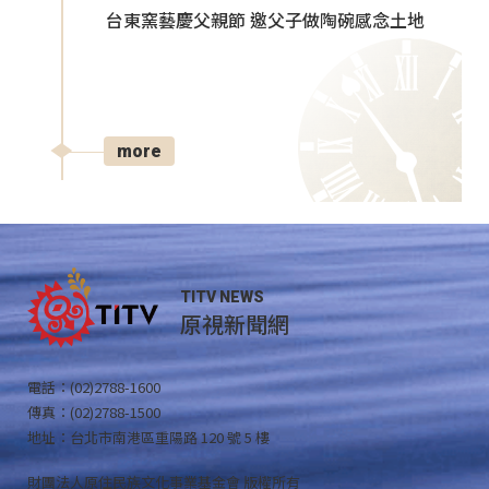
台東窯藝慶父親節 邀父子做陶碗感念土地
more
TITV NEWS
原視新聞網
電話：(02)2788-1600
傳真：(02)2788-1500
地址：台北市南港區重陽路 120 號 5 樓
財團法人原住民族文化事業基金會 版權所有