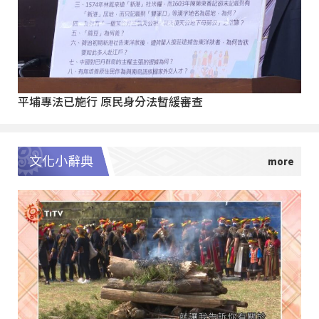
平埔專法已施行 原民身分法暫緩審查
文化小辭典