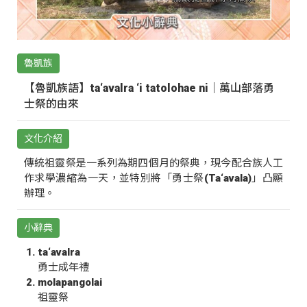
魯凱族
【魯凱族語】ta‘avalra ‘i tatolohae ni｜萬山部落勇
士祭的由來
文化介紹
傳統祖靈祭是一系列為期四個月的祭典，現今配合族人工
作求學濃縮為一天，並特別將「勇士祭(Ta‘avala)」凸顯
辦理。
小辭典
ta‘avalra
勇士成年禮
molapangolai
祖靈祭