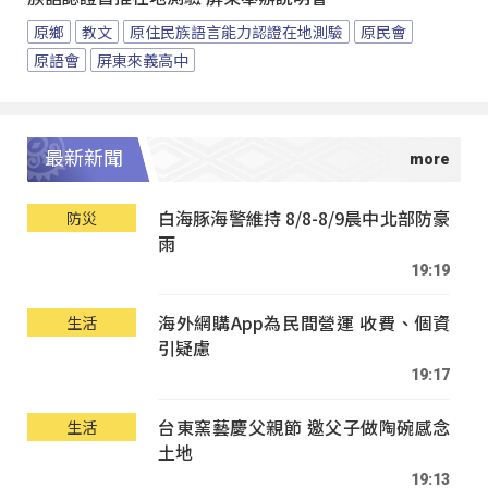
原鄉
教文
原住民族語言能力認證在地測驗
原民會
原語會
屏東來義高中
最新新聞
白海豚海警維持 8/8-8/9晨中北部防豪
防災
雨
19:19
海外網購App為民間營運 收費、個資
生活
引疑慮
19:17
台東窯藝慶父親節 邀父子做陶碗感念
生活
土地
19:13