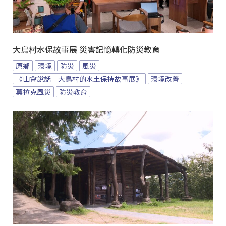
大鳥村水保故事展 災害記憶轉化防災教育
原鄉
環境
防災
風災
《山會說話－大鳥村的水土保持故事展》
環境改善
莫拉克風災
防災教育