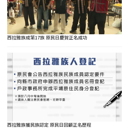
西拉雅族成第17族 原民日慶賀正名成功
西拉雅族獲民族認定 原民日回顧正名歷程