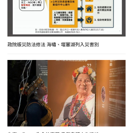
政院版災防法修法 海嘯、堰塞湖列入災害別