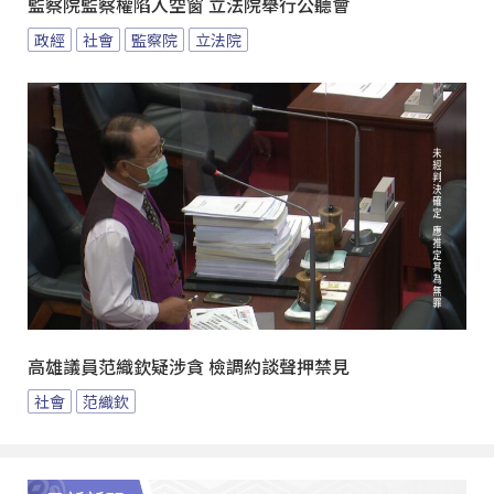
監察院監察權陷入空窗 立法院舉行公聽會
政經
社會
監察院
立法院
高雄議員范織欽疑涉貪 檢調約談聲押禁見
社會
范織欽