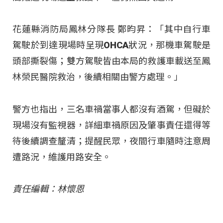
花蓮縣消防局鳳林分隊長 鄭昀昇：「其中自行車
駕駛於到達現場時呈現OHCA狀況，那機車駕駛是
頭部撕裂傷；雙方駕駛皆由本局的救護車載送至鳳
林榮民醫院救治，後續相關由警方處理。」
警方也指出，三名車禍當事人都沒有酒駕，但礙於
現場沒有監視器，詳細車禍原因及肇事責任還得等
待後續調查釐清；提醒民眾，夜間行車隨時注意周
遭路況，維護用路安全。
責任編輯：林懷恩