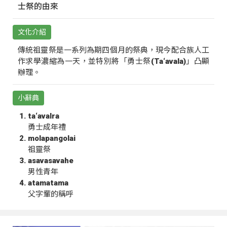
士祭的由來
文化介紹
傳統祖靈祭是一系列為期四個月的祭典，現今配合族人工
作求學濃縮為一天，並特別將「勇士祭(Ta‘avala)」凸顯
辦理。
小辭典
ta‘avalra
勇士成年禮
molapangolai
祖靈祭
asavasavahe
男性青年
atamatama
父字輩的稱呼