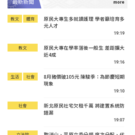
最新新聞
原民大專生多就讀護理 學者籲培育多
教文
體育
元人才
19:19
原民大專在學率落後一般生 差距擴大
教文
近4成
19:16
8月豬價破105元 陳駿季：為節慶短期
生活
社會
現象
19:10
新北原民社宅欠租千萬 將建置系統防
社會
錯漏
19:07
取消山、平原立委分類 席次分配、代
立法院