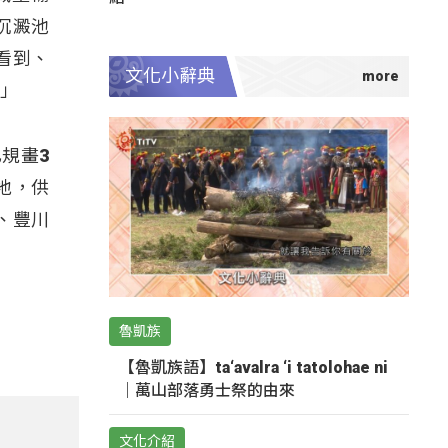
沉澱池
看到、
文化小辭典
。」
規畫3
地，供
、豐川
魯凱族
【魯凱族語】ta‘avalra ‘i tatolohae ni
｜萬山部落勇士祭的由來
文化介紹