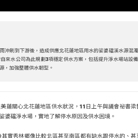
雨沖刷到下游後，造成供應北花蓮地區用水的娑婆礑溪水源混
自來水公司為此規劃3項穩定供水方案，包括提升淨水場站設
源，加強整體供水韌型。
美蓮關心北花蓮地區供水狀況，11日上午與議會祕書梁
娑婆礑淨水場，實地了解停水原因及供水困境。
後其實秀林鄉像比較北區甚至南區都有缺水跟停水的、甚