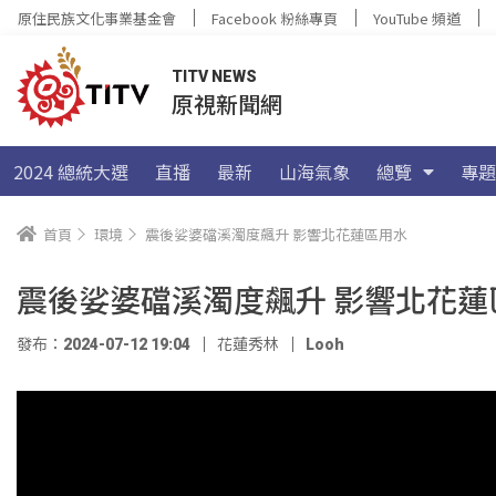
原住民族文化事業基金會
Facebook 粉絲專頁
YouTube 頻道
TITV NEWS
原視新聞網
2024 總統大選
直播
最新
山海氣象
總覽
專題
首頁
環境
震後娑婆礑溪濁度飆升 影響北花蓮區用水
震後娑婆礑溪濁度飆升 影響北花蓮
發布：2024-07-12 19:04
花蓮秀林
Looh