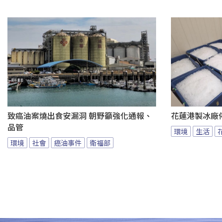
致癌油案燒出食安漏洞 朝野籲強化通報、
花蓮港製冰廠
品管
環境
生活
環境
社會
癌油事件
衛福部