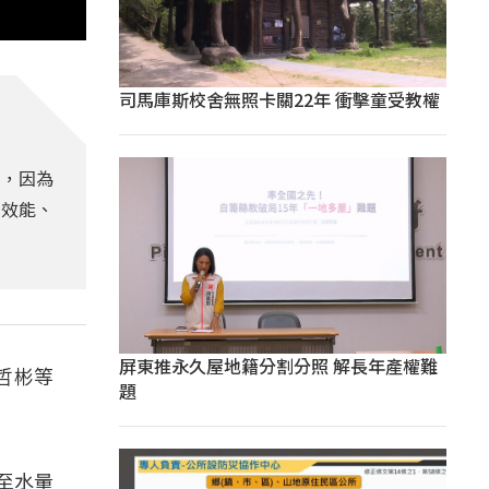
司馬庫斯校舍無照卡關22年 衝擊童受教權
濁，因為
備效能、
屏東推永久屋地籍分割分照 解長年產權難
哲彬等
題
至水量