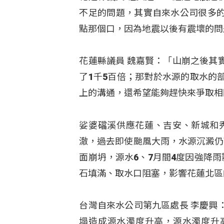
不足的問題，其實自來水公司很多
點那個口，因為地震以後有震壞的問
花蓮縣議員 魏嘉賢：「山崩之後其
了1千5百倍；那對於水源的取水的
上的溝通，還希望能夠趕快來爭取相
娑婆礑溪供應花蓮、吉安、新城和秀
澈，過去即使颱風大雨，水源沉澱仍
面崩坍，源水6、7月間4度因強降
石填滿、取水口阻塞，影響花蓮北區
台灣自來水公司第九區處長 李慶興
塌造成源水濁度升高，源水濁度升