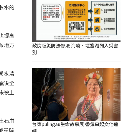
取水的
也提高
政院版災防法修法 海嘯、堰塞湖列入災害
做地方
別
溪水清
震後全
床被土
土石崩
台東pulingau生命故事展 香氛串起文化連
結
減量輸