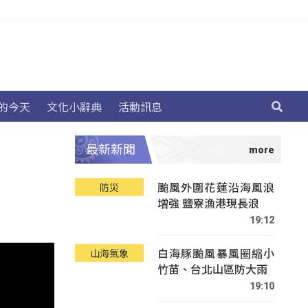
的今天
文化小辭典
活動訊息
最新新聞
颱風外圍花蓮沿海風浪
防災
增強 鹽寮漁港現長浪
19:12
白海豚颱風暴風圈縮小
山海氣象
竹苗、台北山區防大雨
19:10