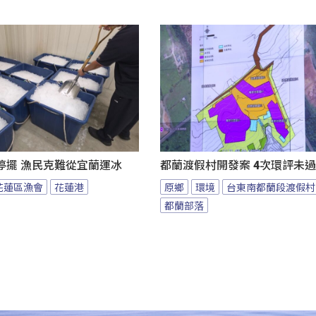
停擺 漁民克難從宜蘭運冰
都蘭渡假村開發案 4次環評未
花蓮區漁會
花蓮港
原鄉
環境
台東南都蘭段渡假村
都蘭部落