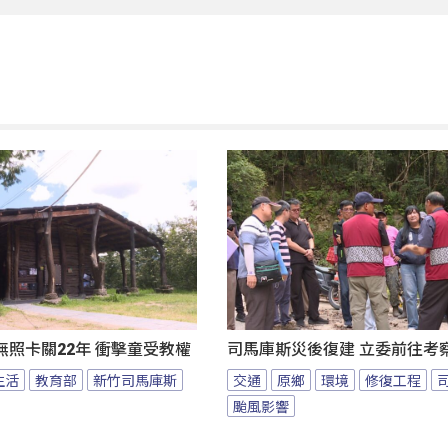
照卡關22年 衝擊童受教權
司馬庫斯災後復建 立委前往考
生活
教育部
新竹司馬庫斯
交通
原鄉
環境
修復工程
颱風影響