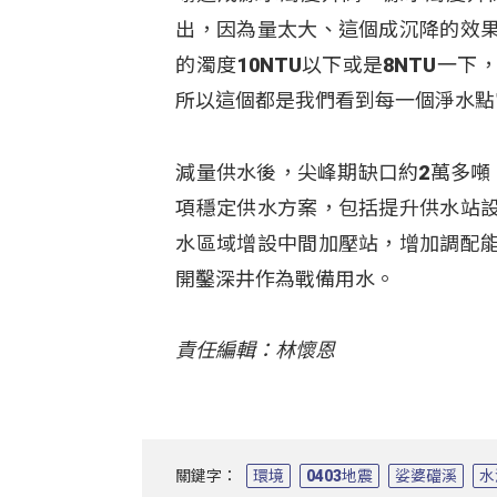
出，因為量太大、這個成沉降的效
的濁度10NTU以下或是8NTU
所以這個都是我們看到每一個淨水點
減量供水後，尖峰期缺口約2萬多噸
項穩定供水方案，包括提升供水站
水區域增設中間加壓站，增加調配
開鑿深井作為戰備用水。
責任編輯：林懷恩
關鍵字：
環境
0403地震
娑婆礑溪
水