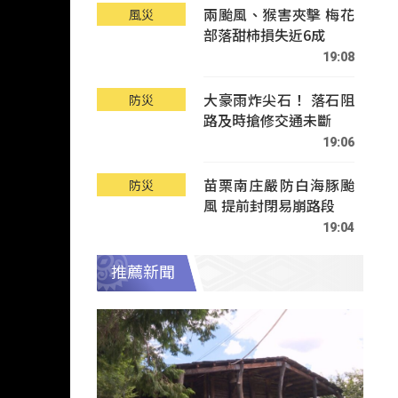
兩颱風、猴害夾擊 梅花
風災
部落甜柿損失近6成
19:08
大豪雨炸尖石！ 落石阻
防災
路及時搶修交通未斷
19:06
苗栗南庄嚴防白海豚颱
防災
風 提前封閉易崩路段
19:04
推薦新聞