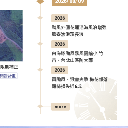
2026/ 08/ 09
2026
颱風外圍花蓮沿海風浪增強
鹽寮漁港現長浪
2026
白海豚颱風暴風圈縮小 竹
苗、台北山區防大雨
過限期補正
2026
開發計畫
兩颱風、猴害夾擊 梅花部落
甜柿損失近6成
more