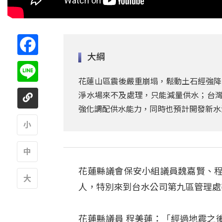
Facebook
大綱
Line
花蓮山區震後嚴重崩塌，鬆動土石經強降
淨水場來不及處理，只能減量供水；台灣
強化調配供水能力，同時也預計開發新水
A
花蓮縣議會保安小組議員魏嘉賢、程
A
人，特別來到台水公司第九區管理處
A
花蓮縣議員 程美蓮：「經過地震之