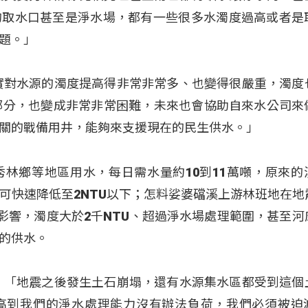
的取水口甚至是淨水場，都有一些很多水濁度過高或者是
題。」
實對水源的濁度提高得非常非常多、也變得很嚴重，濁度
部分，也變成非常非常困難，未來也會協助自來水公司來
關的戰備用井，能夠來支援現在的民生供水。」
林鄉等地區用水，每日需水量約10到11萬噸，原來的
可快速降低至2NTU以下；怎料娑婆礑溪上游林班地在地
雨影響，濁度大於2千NTU、超過淨水場處理範圍，甚至河
的供水。
：「地震之後發生土石崩塌，還有水源集水區都受到這個
高到我們的淨水處理能力沒有辦法負荷，我們必須被迫