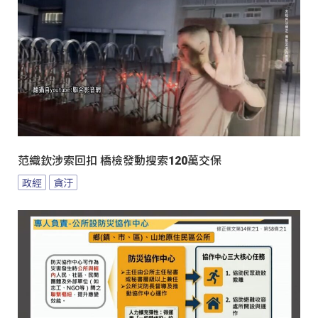
范織欽涉索回扣 橋檢發動搜索120萬交保
政經
貪汙