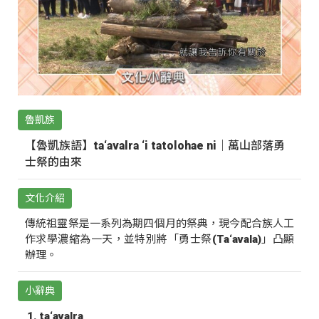
魯凱族
【魯凱族語】ta‘avalra ‘i tatolohae ni｜萬山部落勇
士祭的由來
文化介紹
傳統祖靈祭是一系列為期四個月的祭典，現今配合族人工
作求學濃縮為一天，並特別將「勇士祭(Ta‘avala)」凸顯
辦理。
小辭典
ta‘avalra