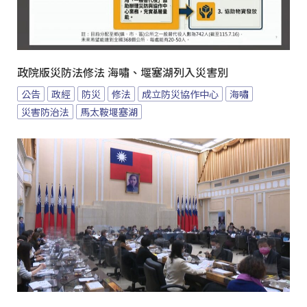
政院版災防法修法 海嘯、堰塞湖列入災害別
公告
政經
防災
修法
成立防災協作中心
海嘯
災害防治法
馬太鞍堰塞湖