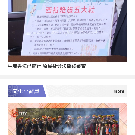
平埔專法已施行 原民身分法暫緩審查
文化小辭典