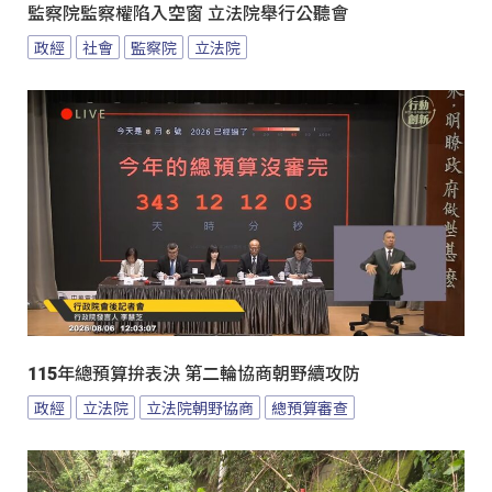
監察院監察權陷入空窗 立法院舉行公聽會
政經
社會
監察院
立法院
115年總預算拚表決 第二輪協商朝野續攻防
政經
立法院
立法院朝野協商
總預算審查