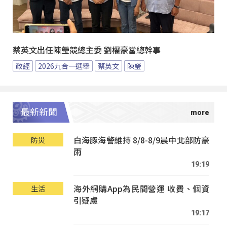
蔡英文出任陳瑩競總主委 劉櫂豪當總幹事
政經
2026九合一選舉
蔡英文
陳瑩
最新新聞
白海豚海警維持 8/8-8/9晨中北部防豪
防災
雨
19:19
海外網購App為民間營運 收費、個資
生活
引疑慮
19:17