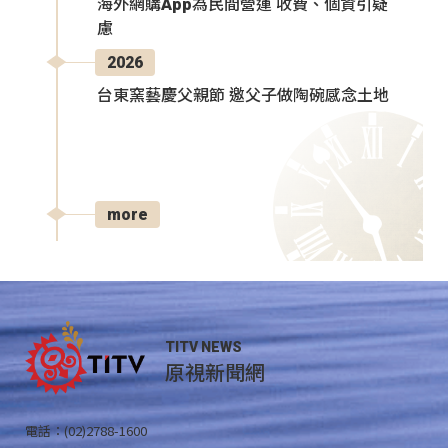
海外網購App為民間營運 收費、個資引疑
慮
2026
台東窯藝慶父親節 邀父子做陶碗感念土地
more
TITV NEWS
原視新聞網
電話：(02)2788-1600