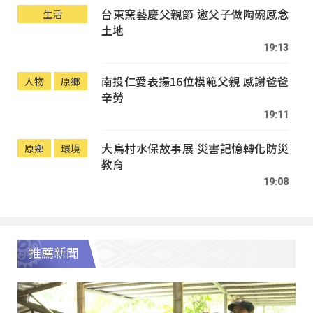
台東窯藝慶父親節 邀父子做陶碗感念
生活
土地
19:13
南投仁愛表揚16位模範父親 感謝爸爸
人物
原鄉
辛勞
19:11
大鳥村水保故事展 災害記憶轉化防災
原鄉
環境
教育
19:08
推薦新聞