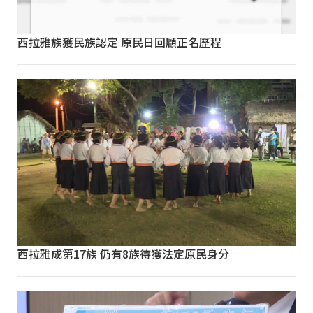
西拉雅族獲民族認定 原民日回顧正名歷程
西拉雅成第17族 仍有8族待獲法定原民身分