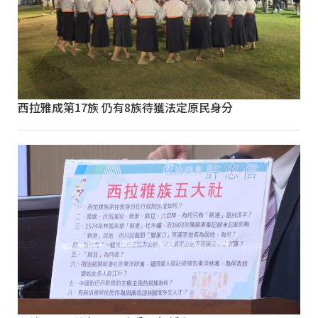
西拉雅成第17族 仍有8族待獲法定原民身分