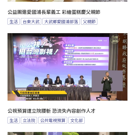
公益團邀愛國浦長輩義工 彩繪蛋糕慶父親節
生活
台東大武
大武鄉愛國浦部落
父親節
公視預算遭立院腰斬 恐流失內容創作人才
生活
立法院
公共電視預算
文化部