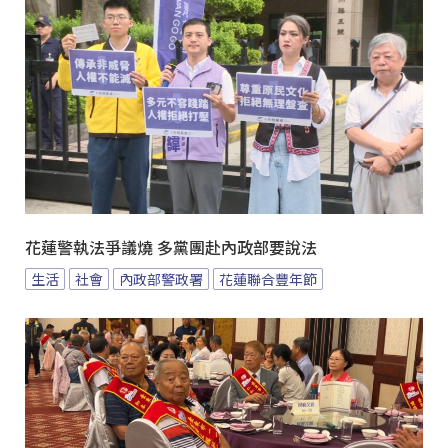
花蓮警執法爭議燒 多黨團赴內政部要說法
生活
社會
內政部警政署
花蓮聯合豐年節