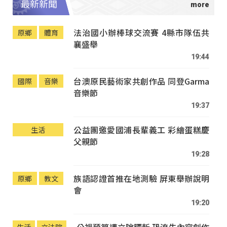
最新新聞
法治國小辦棒球交流賽 4縣市隊伍共
原鄉
體育
襄盛舉
19:44
台澳原民藝術家共創作品 同登Garma
國際
音樂
音樂節
19:37
公益團邀愛國浦長輩義工 彩繪蛋糕慶
生活
父親節
19:28
族語認證首推在地測驗 屏東舉辦說明
原鄉
教文
會
19:20
公視預算遭立院腰斬 恐流失內容創作
生活
立法院