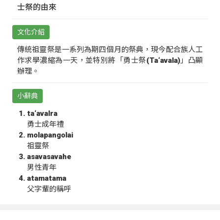
士祭的由來
文化介紹
傳統祖靈祭是一系列為期四個月的祭典，現今配合族人工
作求學濃縮為一天，並特別將「勇士祭(Ta‘avala)」凸顯
辦理。
小辭典
ta‘avalra
勇士成年禮
molapangolai
祖靈祭
asavasavahe
男性青年
atamatama
父字輩的稱呼