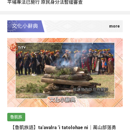
平埔專法已施行 原民身分法暫緩審查
文化小辭典
魯凱族
【魯凱族語】ta‘avalra ‘i tatolohae ni｜萬山部落勇