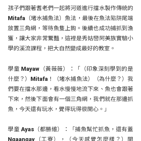
孩子們跟著耆老們一起將河道進行擋水製作傳統的
Mitafa（堵水捕魚法）魚法，最後在魚法陷阱尾端
放置三角網，等待魚隻上鉤。後續也成功捕抓到漁
獲，讓大家非常驚豔，這裡是秀姑巒阿美族實驗小
學的溪流課程，把大自然變成最好的教室。
學童 Mayaw（黃薇薇）：「（印象深刻學到的是
什麼？）Mitafa！（堵水捕魚法）（為什麼？）我
們要在擋水那邊，看水慢慢地流下來、魚也會跟著
下來，然後下面會有一個三角網，我們就在那邊抓
魚，今天還有玩水，覺得玩得很開心。」
學童 Ayas（都勝維）：「捕魚幫忙抓魚，還有蓋
Ngaangay（工寮），（今天感覺怎麼樣？）開