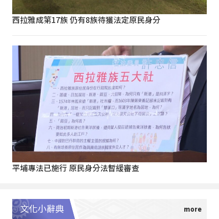
西拉雅成第17族 仍有8族待獲法定原民身分
平埔專法已施行 原民身分法暫緩審查
文化小辭典