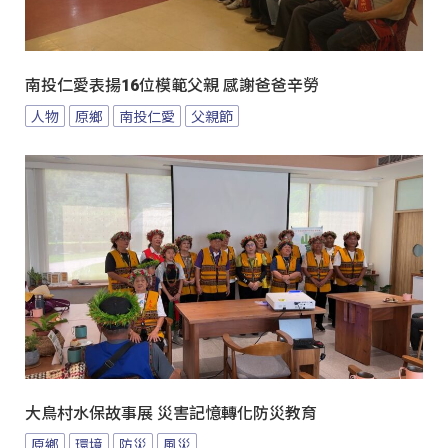
南投仁愛表揚16位模範父親 感謝爸爸辛勞
人物
原鄉
南投仁愛
父親節
大鳥村水保故事展 災害記憶轉化防災教育
原鄉
環境
防災
風災