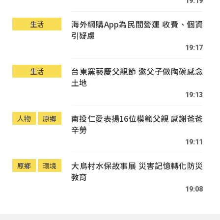
19:19
海外網購App為民間營運 收費、個資
生活
引疑慮
19:17
台東窯藝慶父親節 邀父子做陶碗感念
生活
土地
19:13
南投仁愛表揚16位模範父親 感謝爸爸
人物
原鄉
辛勞
19:11
大鳥村水保故事展 災害記憶轉化防災
原鄉
環境
教育
19:08