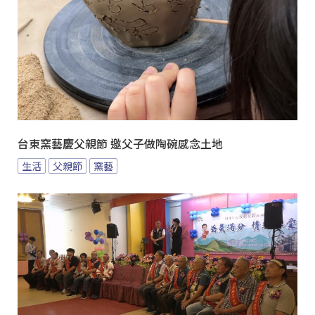
台東窯藝慶父親節 邀父子做陶碗感念土地
生活
父親節
窯藝