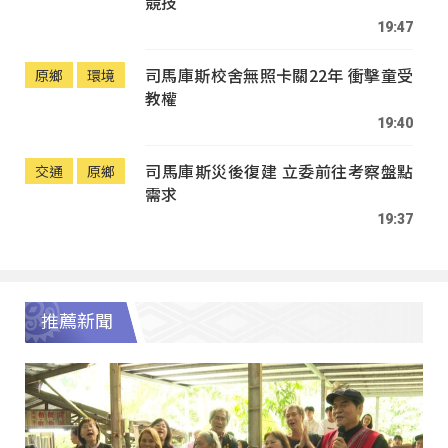
競技
19:47
司馬庫斯校舍無照卡關22年 衝擊童受
原鄉
環境
教權
19:40
司馬庫斯災後復建 立委前往考察盤點
交通
原鄉
需求
19:37
推薦新聞