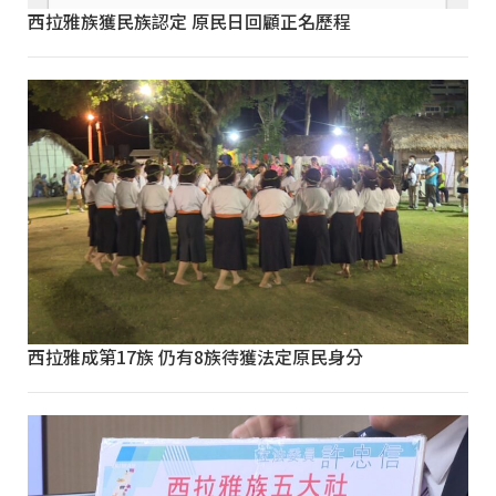
西拉雅族獲民族認定 原民日回顧正名歷程
西拉雅成第17族 仍有8族待獲法定原民身分