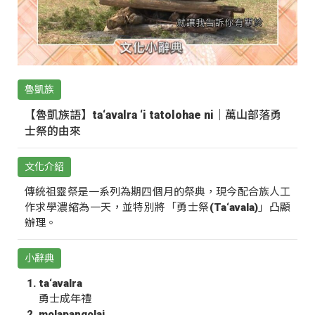
魯凱族
【魯凱族語】ta‘avalra ‘i tatolohae ni｜萬山部落勇
士祭的由來
文化介紹
傳統祖靈祭是一系列為期四個月的祭典，現今配合族人工
作求學濃縮為一天，並特別將「勇士祭(Ta‘avala)」凸顯
辦理。
小辭典
ta‘avalra
勇士成年禮
molapangolai