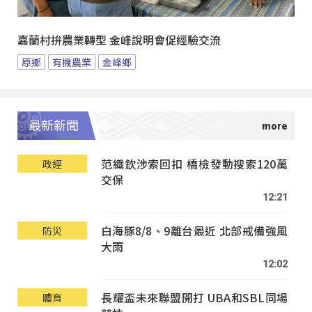
嘉蘭村拚農業轉型 金峰說明會促經驗交流
原鄉
有機農業
金峰鄉
最新新聞
范織欽涉索回扣 橋檢發動搜索120萬
政經
交保
12:21
白海豚8/8、9離台最近 北部戒備強風
防災
大雨
12:02
長耀盃未來聯盟開打 UBA和SBL同場
體育