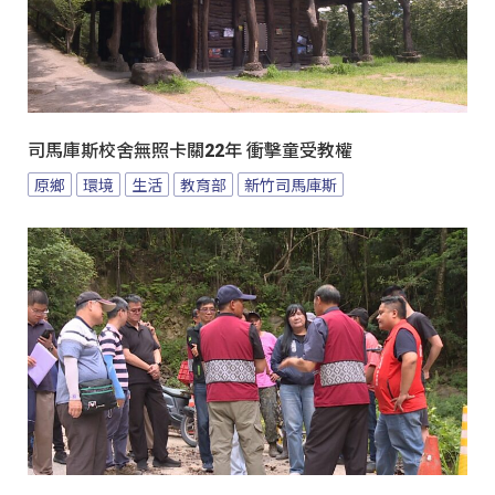
司馬庫斯校舍無照卡關22年 衝擊童受教權
原鄉
環境
生活
教育部
新竹司馬庫斯