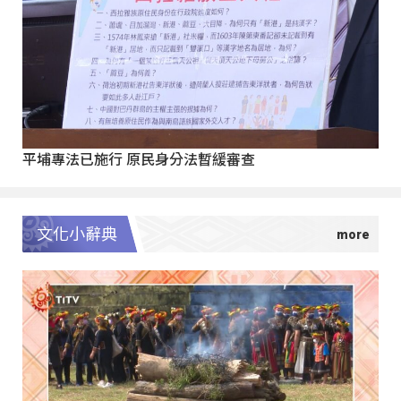
平埔專法已施行 原民身分法暫緩審查
文化小辭典