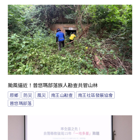
颱風逼近！普悠瑪部落族人勘查共管山林
原鄉
防災
風災
南王山勘查
南王社區發展協會
普悠瑪部落