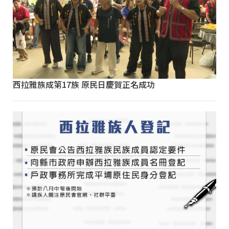
西拉雅族成第17族 原民日慶賀正名成功