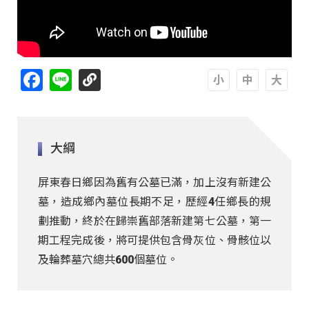
Facebook
Line
A
A
A
大綱
屏東春日鄉因為舊有公墓已滿，加上沒有新建公
墓，造成鄉內墓位長期不足，歷經4任鄉長的規
劃推動，終於在歸崇舊部落新建第七公墓，第一
期工程完成後，將可提供包含骨灰位、骨骸位以
及輪葬墓穴總共600個墓位。