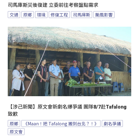
司馬庫斯災後復建 立委前往考察盤點需求
交通
原鄉
環境
修復工程
司馬庫斯
颱風影響
【涉己新聞】原文會新劇名爆爭議 團隊8/7赴Tafalong
致歉
原鄉
《Maan！把 Tafalong 搬到台北？！》
劇名爭議
原文會