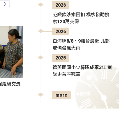
？！》
2026
范織欽涉索回扣 橋檢發動搜
索120萬交保
2026
白海豚8/8、9離台最近 北部
戒備強風大雨
2025
德芙蘭國小少棒隊成軍3年 獲
隊史首座冠軍
促經驗交流
more