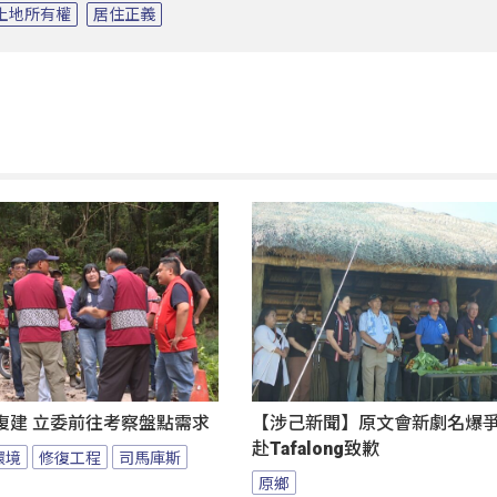
土地所有權
居住正義
復建 立委前往考察盤點需求
【涉己新聞】原文會新劇名爆爭議
赴Tafalong致歉
環境
修復工程
司馬庫斯
原鄉