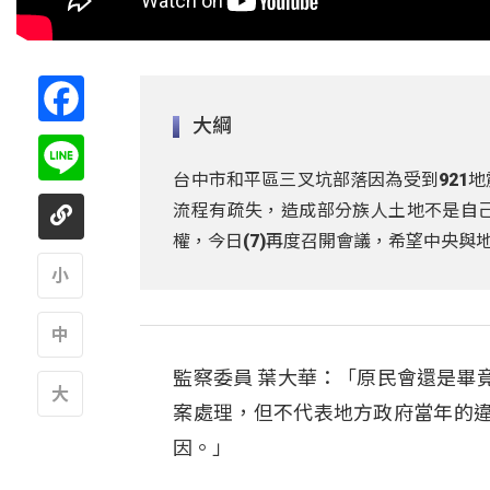
Facebook
大綱
Line
台中市和平區三叉坑部落因為受到921
流程有疏失，造成部分族人土地不是自
權，今日(7)再度召開會議，希望中央
A
監察委員 葉大華：「原民會還是畢
A
案處理，但不代表地方政府當年的
A
因。」