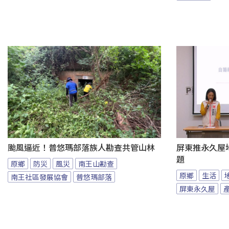
颱風逼近！普悠瑪部落族人勘查共管山林
屏東推永久屋
題
原鄉
防災
風災
南王山勘查
原鄉
生活
南王社區發展協會
普悠瑪部落
屏東永久屋