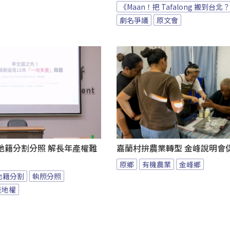
《Maan！把 Tafalong 搬到台北
劇名爭議
原文會
地籍分割分照 解長年產權難
嘉蘭村拚農業轉型 金峰說明會
原鄉
有機農業
金峰鄉
地籍分割
執照分照
產地權