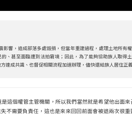
地震影響，造成部落多處毀損，但當年重建過程，處理土地所有
己的、甚至面臨遭到法拍窘境；因此，為了能夠協助族人取得土
與地方達成共識、也督促相關流程加速辦理，儘快還給族人居住正
竟是這個權管主管機關，所以我們當然就是希望他出面來
違失不需要負責任，這也是來來回回前面會被退兩次很重