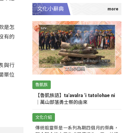
文化小辭典
助款是怎
沒有的
表與行
關單位
魯凱族
【魯凱族語】ta‘avalra ‘i tatolohae ni
｜萬山部落勇士祭的由來
文化介紹
傳統祖靈祭是一系列為期四個月的祭典，