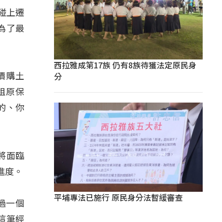
碰上遷
為了最
西拉雅成第17族 仍有8族待獲法定原民身
分
會價購土
租原保
的、你
將面臨
進度。
平埔專法已施行 原民身分法暫緩審查
透過一個
這筆經