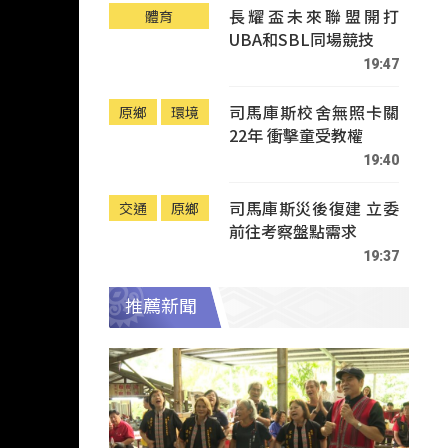
長耀盃未來聯盟開打
體育
UBA和SBL同場競技
19:47
司馬庫斯校舍無照卡關
原鄉
環境
22年 衝擊童受教權
19:40
司馬庫斯災後復建 立委
交通
原鄉
前往考察盤點需求
19:37
推薦新聞