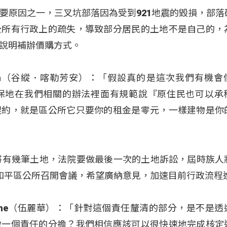
要原因之一，三叉坑部落因為受到921地震的毀損，部落
公所有行政上的疏失，導致部分居民的土地不是自己的，
說明補辦價購方式。
vangan（谷縱．喀勒芳安）：「假設真的是這次我們有機
保地在我們相關的辦法裡面有規範說『原住民也可以承
契約，就是區公所它只要你的租金是零元，一樣建物是你
將有幾筆土地，法院要做最後一次的土地訴訟，屆時族人
和平區公所召開會議，希望廣納意見，加速目前行政流程
ovecahe（伍麗華）：「針對這個責任釐清的部分，是不是
做一個責任的分擔？我們相信應該可以很快速地完成核定