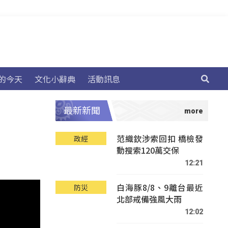
的今天
文化小辭典
活動訊息
最新新聞
范織欽涉索回扣 橋檢發
政經
動搜索120萬交保
12:21
白海豚8/8、9離台最近
防災
北部戒備強風大雨
12:02