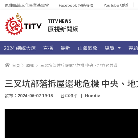
原住民族文化事業基金會
Facebook 粉絲專頁
YouTube 頻道
TITV NEWS
原視新聞網
2024 總統大選
直播
最新
山海氣象
總覽
專題
首頁
原鄉
三叉坑部落拆屋還地危機 中央、地方尋共識
三叉坑部落拆屋還地危機 中央、地
發布：2024-06-07 19:15
台中和平
Hundiv