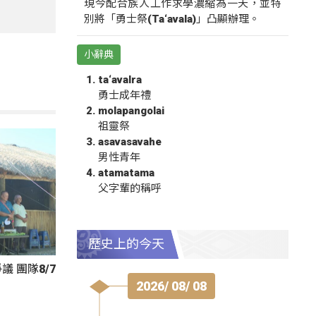
現今配合族人工作求學濃縮為一天，並特
別將「勇士祭(Ta‘avala)」凸顯辦理。
小辭典
ta‘avalra
勇士成年禮
molapangolai
祖靈祭
asavasavahe
男性青年
atamatama
父字輩的稱呼
歷史上的今天
 團隊8/7
2026/ 08/ 08