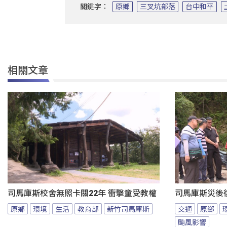
關鍵字：
原鄉
三叉坑部落
台中和平
相關文章
司馬庫斯校舍無照卡關22年 衝擊童受教權
司馬庫斯災後
原鄉
環境
生活
教育部
新竹司馬庫斯
交通
原鄉
颱風影響