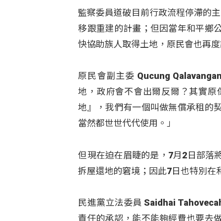
監察委員道破目前行政流程停滯的主
移跟重建的計畫；但因當年和平鄉
快協助族人取得土地，原民會也再度
原民會副主委 Qucung Qala
地，政府會不會出爾反爾？其實原
地』，我們有一個叫做無償承租的
當然都世世代代使用。」
但現在迫在眉睫的是，7月2日部落
拆屋還地的窘境；因此7日也特別在
民進黨立法委員 Saidhai Tah
責任的承認，能不能夠經費也要去