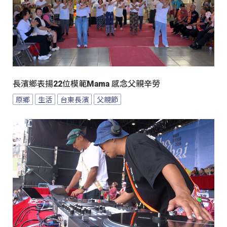
長濱鄉表揚22位模範Mama 感念父親辛勞
原鄉
生活
台東長濱
父親節