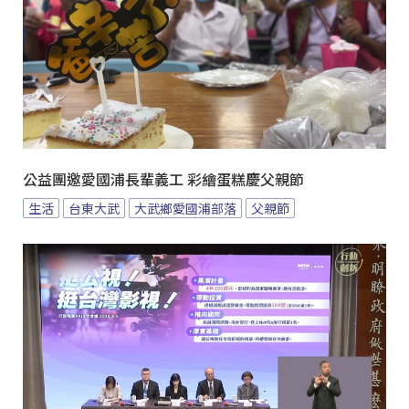
公益團邀愛國浦長輩義工 彩繪蛋糕慶父親節
生活
台東大武
大武鄉愛國浦部落
父親節