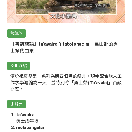
魯凱族
【魯凱族語】ta‘avalra ‘i tatolohae ni｜萬山部落勇
士祭的由來
文化介紹
傳統祖靈祭是一系列為期四個月的祭典，現今配合族人工
作求學濃縮為一天，並特別將「勇士祭(Ta‘avala)」凸顯
辦理。
小辭典
ta‘avalra
勇士成年禮
molapangolai