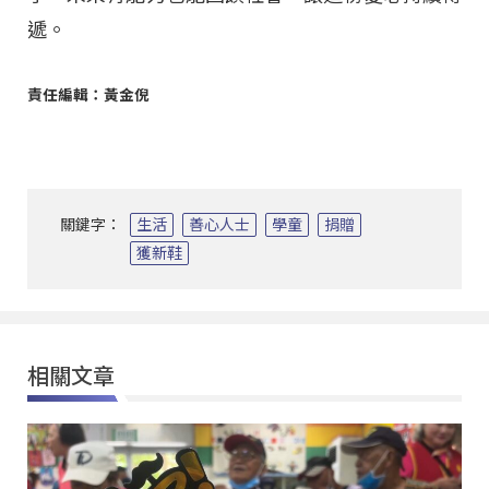
遞。
責任編輯：黃金倪
關鍵字：
生活
善心人士
學童
捐贈
獲新鞋
相關文章