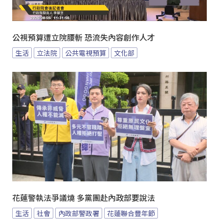
公視預算遭立院腰斬 恐流失內容創作人才
生活
立法院
公共電視預算
文化部
花蓮警執法爭議燒 多黨團赴內政部要說法
生活
社會
內政部警政署
花蓮聯合豐年節