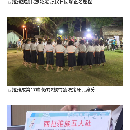
西拉雅族獲民族認定 原民日回顧正名歷程
西拉雅成第17族 仍有8族待獲法定原民身分