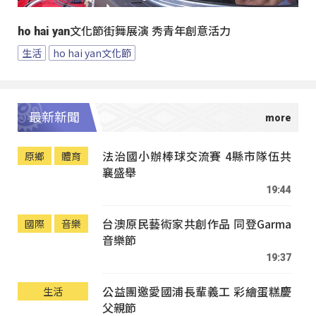
ho hai yan文化節街舞展演 秀青年創意活力
生活
ho hai yan文化節
最新新聞
法治國小辦棒球交流賽 4縣市隊伍共
原鄉
體育
襄盛舉
19:44
台澳原民藝術家共創作品 同登Garma
國際
音樂
音樂節
19:37
公益團邀愛國浦長輩義工 彩繪蛋糕慶
生活
父親節