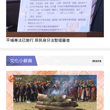
平埔專法已施行 原民身分法暫緩審查
文化小辭典