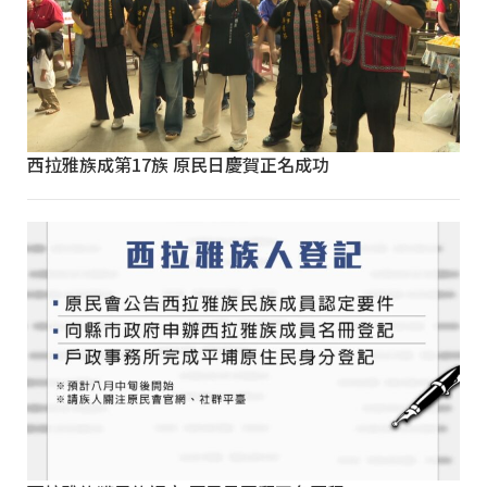
西拉雅族成第17族 原民日慶賀正名成功