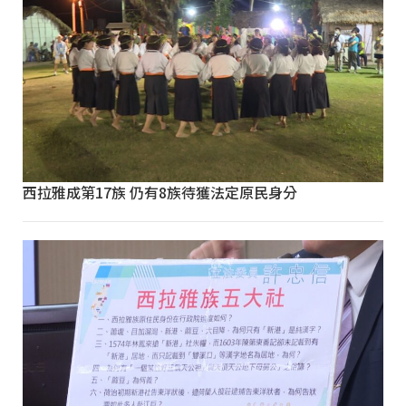
西拉雅成第17族 仍有8族待獲法定原民身分