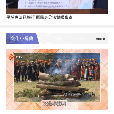
平埔專法已施行 原民身分法暫緩審查
文化小辭典