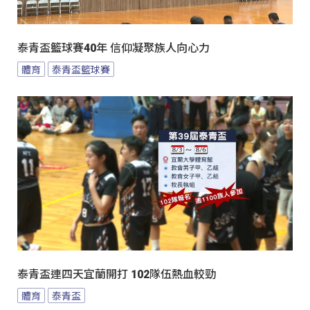
泰青盃籃球賽40年 信仰凝聚族人向心力
體育
泰青盃籃球賽
泰青盃連四天宜蘭開打 102隊伍熱血較勁
體育
泰青盃