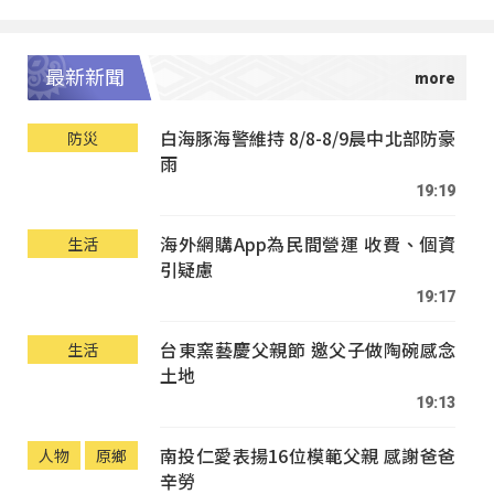
最新新聞
白海豚海警維持 8/8-8/9晨中北部防豪
防災
雨
19:19
海外網購App為民間營運 收費、個資
生活
引疑慮
19:17
台東窯藝慶父親節 邀父子做陶碗感念
生活
土地
19:13
南投仁愛表揚16位模範父親 感謝爸爸
人物
原鄉
辛勞