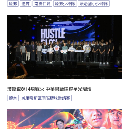
原鄉
體育
南投仁愛
原鄉少棒隊
法治國小少棒隊
瓊斯盃8/14燃戰火 中華男籃陣容星光熠熠
體育
威廉瓊斯盃國際籃球邀請賽