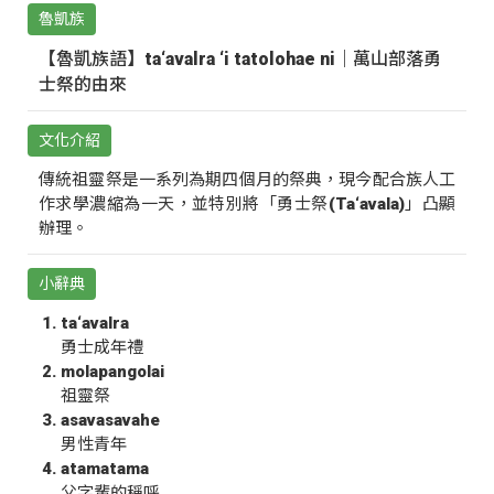
魯凱族
【魯凱族語】ta‘avalra ‘i tatolohae ni｜萬山部落勇
士祭的由來
文化介紹
傳統祖靈祭是一系列為期四個月的祭典，現今配合族人工
作求學濃縮為一天，並特別將「勇士祭(Ta‘avala)」凸顯
辦理。
小辭典
ta‘avalra
勇士成年禮
molapangolai
祖靈祭
asavasavahe
男性青年
atamatama
父字輩的稱呼