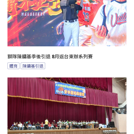
獅隊陳鏞基季後引退 8月返台東辦系列賽
體育
陳鏞基引退