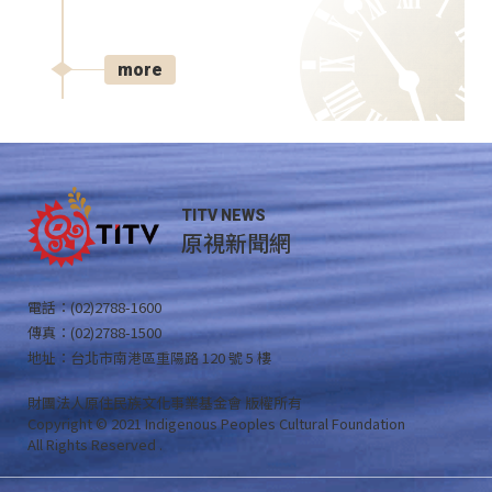
more
TITV NEWS
原視新聞網
電話：(02)2788-1600
傳真：(02)2788-1500
地址：台北市南港區重陽路 120 號 5 樓
財團法人原住民族文化事業基金會 版權所有
Copyright © 2021 Indigenous Peoples Cultural Foundation
All Rights Reserved .