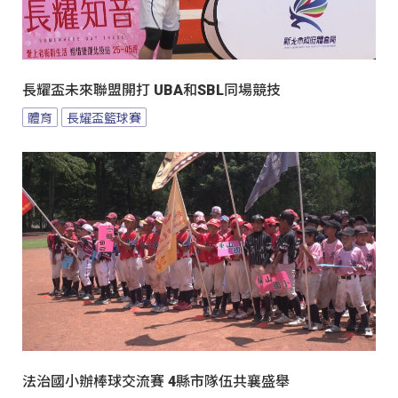
長耀盃未來聯盟開打 UBA和SBL同場競技
體育
長耀盃籃球賽
法治國小辦棒球交流賽 4縣市隊伍共襄盛舉