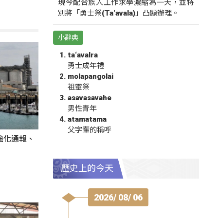
現今配合族人工作求學濃縮為一天，並特
別將「勇士祭(Ta‘avala)」凸顯辦理。
小辭典
ta‘avalra
勇士成年禮
molapangolai
祖靈祭
asavasavahe
男性青年
atamatama
父字輩的稱呼
強化通報、
歷史上的今天
2026/ 08/ 06