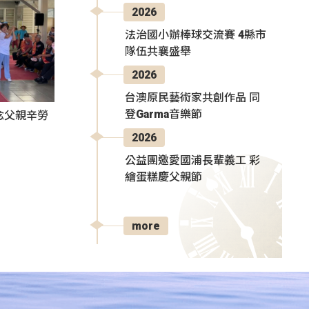
2026
法治國小辦棒球交流賽 4縣市
隊伍共襄盛舉
2026
台澳原民藝術家共創作品 同
登Garma音樂節
感念父親辛勞
2026
公益團邀愛國浦長輩義工 彩
繪蛋糕慶父親節
more