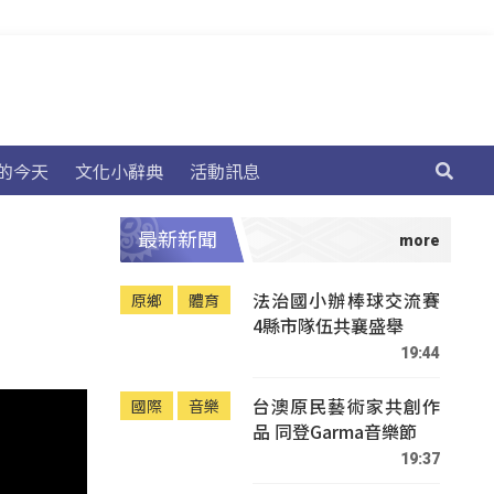
的今天
文化小辭典
活動訊息
最新新聞
法治國小辦棒球交流賽
原鄉
體育
4縣市隊伍共襄盛舉
19:44
台澳原民藝術家共創作
國際
音樂
品 同登Garma音樂節
19:37