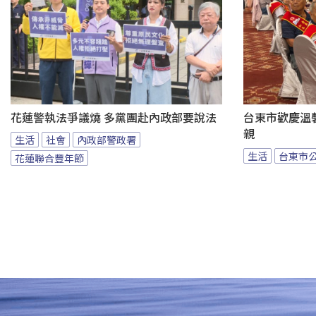
花蓮警執法爭議燒 多黨團赴內政部要說法
台東市歡慶溫馨
親
生活
社會
內政部警政署
生活
台東市
花蓮聯合豐年節