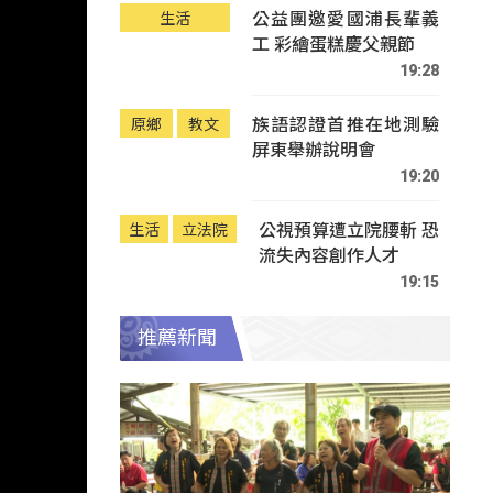
公益團邀愛國浦長輩義
生活
工 彩繪蛋糕慶父親節
19:28
族語認證首推在地測驗
原鄉
教文
屏東舉辦說明會
19:20
公視預算遭立院腰斬 恐
生活
立法院
流失內容創作人才
19:15
推薦新聞