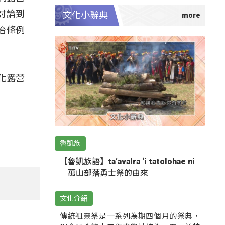
討論到
文化小辭典
治條例
化露營
魯凱族
【魯凱族語】ta‘avalra ‘i tatolohae ni
｜萬山部落勇士祭的由來
文化介紹
傳統祖靈祭是一系列為期四個月的祭典，