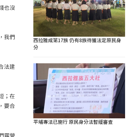
錢也沒
，我們
西拉雅成第17族 仍有8族待獲法定原民身
分
合法建
短；在
，要合
平埔專法已施行 原民身分法暫緩審查
們露營