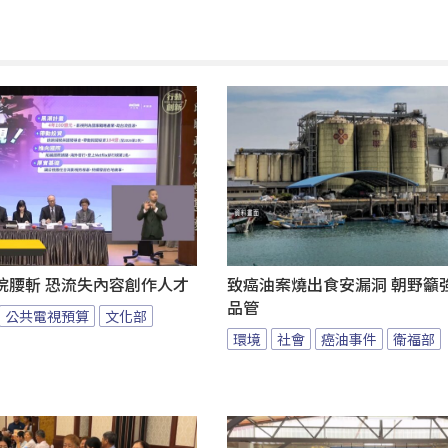
院腰斬 恐流失內容創作人才
致癌油案燒出食安漏洞 朝野籲
品管
公共電視預算
文化部
環境
社會
癌油事件
衛福部