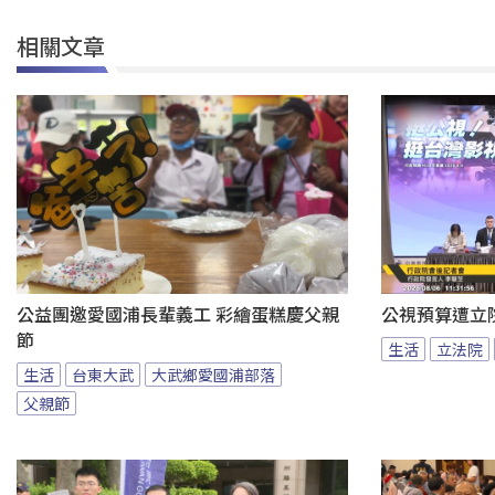
相關文章
公益團邀愛國浦長輩義工 彩繪蛋糕慶父親
公視預算遭立
節
生活
立法院
生活
台東大武
大武鄉愛國浦部落
父親節