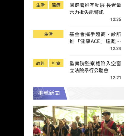
國健署推互動展 長者量
生活
醫療
六力揪失能警訊
12:35
基金會攜手超商、診所
生活
推「健康ACE」遠離疾
病
12:34
監察院監察權陷入空窗
政經
社會
立法院舉行公聽會
12:21
推薦新聞