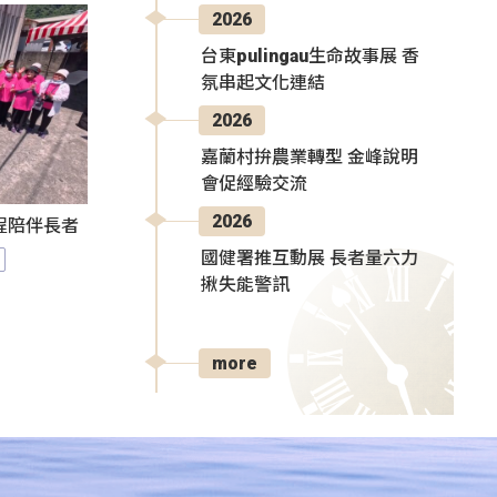
2026
台東pulingau生命故事展 香
氛串起文化連結
2026
嘉蘭村拚農業轉型 金峰說明
會促經驗交流
2026
程陪伴長者
國健署推互動展 長者量六力
揪失能警訊
more