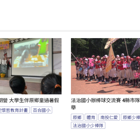
期營 大學生伴原鄉童過暑假
法治國小辦棒球交流賽 4縣市
舉
史懷哲教育計畫
百合國小
原鄉
體育
南投仁愛
原鄉少
法治國小少棒隊