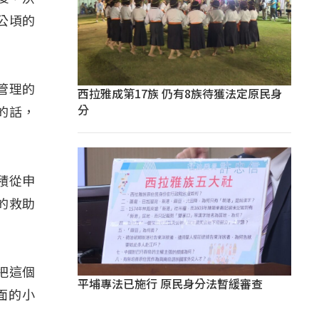
公頃的
在管理的
西拉雅成第17族 仍有8族待獲法定原民身
分
的話，
積從申
的救助
是把這個
平埔專法已施行 原民身分法暫緩審查
面的小