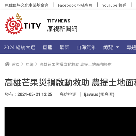
原住民族文化事業基金會
Facebook 粉絲專頁
YouTube 頻道
TITV NEWS
原視新聞網
2024 總統大選
直播
最新
山海氣象
總覽
專題
首頁
原鄉
高雄芒果災損啟動救助 農提土地面積疑慮
高雄芒果災損啟動救助 農提土地面
發布：2024-05-21 12:25
高雄桃源
ljavaus(楊高潔)