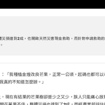
體災損達到2成，也開啟天然災害現金救助，而針對申請救助的
。
（范茂益）：「我種植金煌改良芒果，正常一公頃，起碼也都可
我真的不知道怎麼辦。」
上，現在有結果的芒果樹卻是少之又少，族人只能痛心放
開花著果不佳，整體災損也達到了2成，而經農業部評估