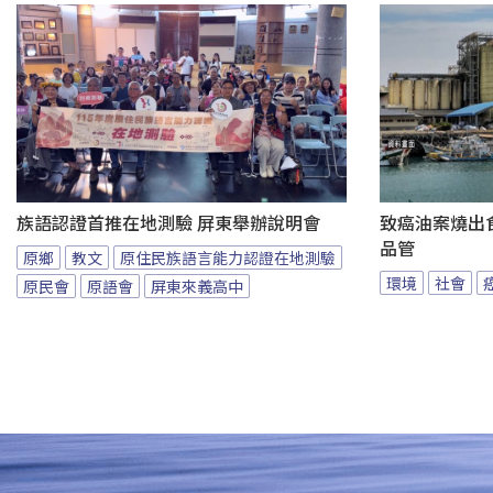
族語認證首推在地測驗 屏東舉辦說明會
致癌油案燒出
品管
原鄉
教文
原住民族語言能力認證在地測驗
環境
社會
原民會
原語會
屏東來義高中