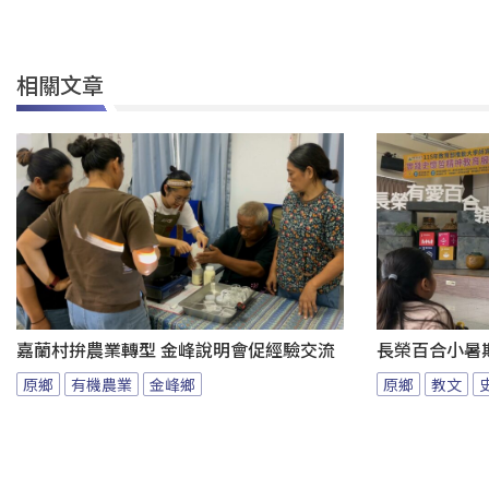
相關文章
嘉蘭村拚農業轉型 金峰說明會促經驗交流
長榮百合小暑
原鄉
有機農業
金峰鄉
原鄉
教文