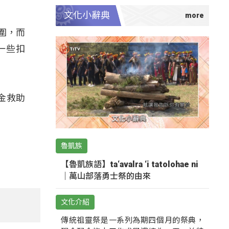
文化小辭典
圍，而
一些扣
金救助
魯凱族
【魯凱族語】ta‘avalra ‘i tatolohae ni
｜萬山部落勇士祭的由來
文化介紹
傳統祖靈祭是一系列為期四個月的祭典，