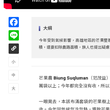
Facebook
大綱
Line
今年受到氣候影響，高雄地區的芒果整
積，還要扣除農路面積，族人也提出疑慮
A
芒果農 Biung Suqluman
A
萬袋以上；今年都完全沒有收，所以
A
一眼晃去，本該布滿套袋的芒果樹
收。今年因氣候忽冷忽熱，導致芒果