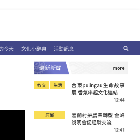
的今天
文化小辭典
活動訊息
最新新聞
台東pulingau生命故事
教文
生活
展 香氛串起文化連結
12:44
嘉蘭村拚農業轉型 金峰
原鄉
說明會促經驗交流
12:41