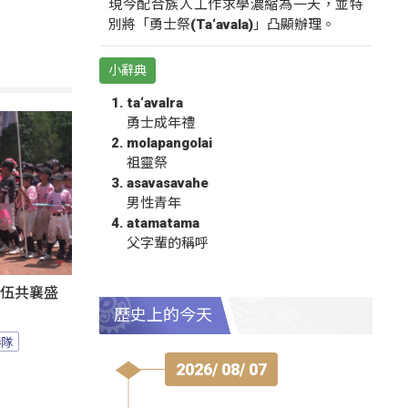
現今配合族人工作求學濃縮為一天，並特
別將「勇士祭(Ta‘avala)」凸顯辦理。
小辭典
ta‘avalra
勇士成年禮
molapangolai
祖靈祭
asavasavahe
男性青年
atamatama
父字輩的稱呼
隊伍共襄盛
歷史上的今天
棒隊
2026/ 08/ 07