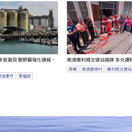
食安漏洞 朝野籲強化通報、
南澳撒利姆文健站揭牌 多元課
原鄉
南澳碧候村
撒利姆文健站
癌油事件
衛福部