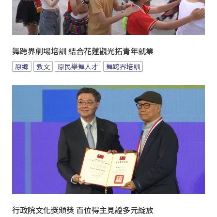
舞跨界劇場培訓 結合花蓮觀光拓青年就業
原鄉
教文
原民樂舞人才
舞跨界培訓
行政院文化獎頒獎 百位得主見證多元綻放