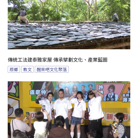
傳統工法建泰雅家屋 傳承擘劃文化、產業藍圖
原鄉
教文
醒來吧文化聚落