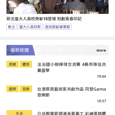
新北當大人高校祭8/15登場 刻劃青春印記
教文
當大人高校祭
高校原創畢業歌
最新新聞
法治國小辦棒球交流賽 4縣市隊伍共
原鄉
體育
襄盛舉
19:44
台澳原民藝術家共創作品 同登Garma
國際
音樂
音樂節
19:37
公益團邀愛國浦長輩義工 彩繪蛋糕慶
生活