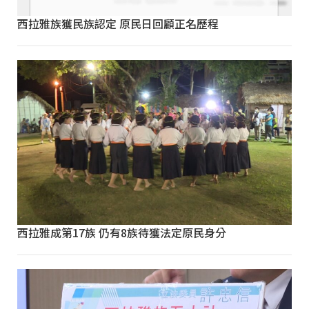
西拉雅族獲民族認定 原民日回顧正名歷程
西拉雅成第17族 仍有8族待獲法定原民身分