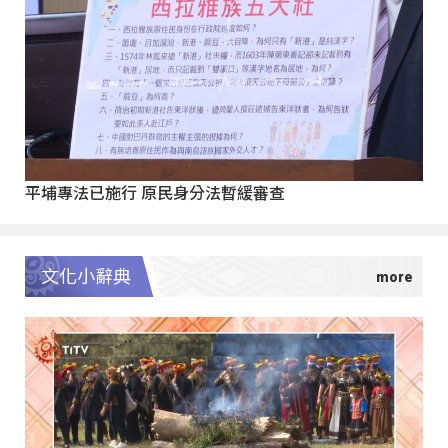
平埔專法已施行 原民身分法暫緩審查
文化小辭典