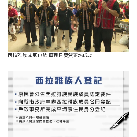
西拉雅族成第17族 原民日慶賀正名成功