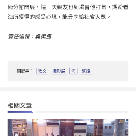
術分館開展，這一天親友也到場替他打氣，期盼看
海所獲得的感受心境，能分享給社會大眾。
責任編輯：吳柔思
關鍵字：
教文
攝影展
海
蘇婭
相關文章