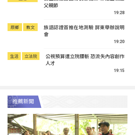
父親節
19:28
族語認證首推在地測驗 屏東舉辦說明
原鄉
教文
會
19:20
公視預算遭立院腰斬 恐流失內容創作
生活
立法院
人才
19:15
推薦新聞