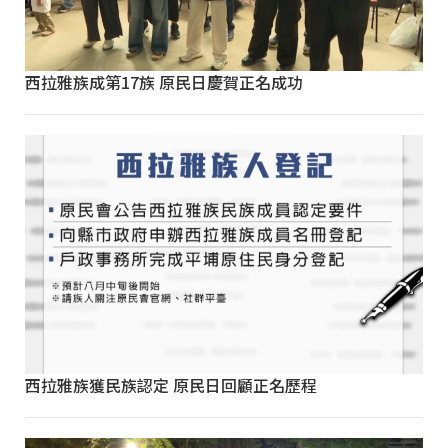
西拉雅族成第17族 原民日慶賀正名成功
西拉雅族獲民族認定 原民日回顧正名歷程