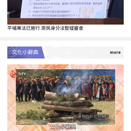
平埔專法已施行 原民身分法暫緩審查
文化小辭典