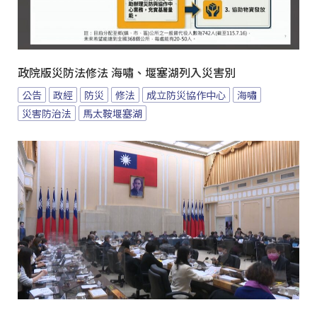
政院版災防法修法 海嘯、堰塞湖列入災害別
公告
政經
防災
修法
成立防災協作中心
海嘯
災害防治法
馬太鞍堰塞湖