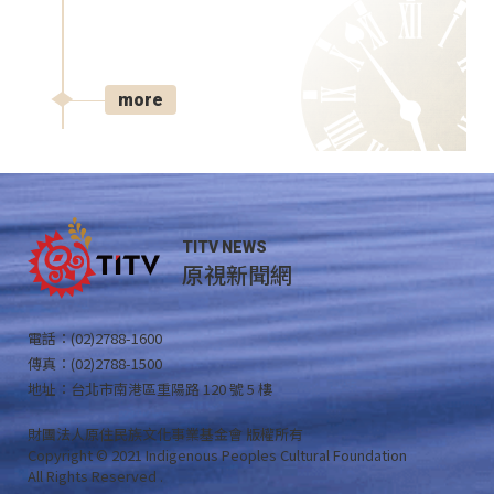
more
TITV NEWS
原視新聞網
電話：(02)2788-1600
傳真：(02)2788-1500
地址：台北市南港區重陽路 120 號 5 樓
財團法人原住民族文化事業基金會 版權所有
Copyright © 2021 Indigenous Peoples Cultural Foundation
All Rights Reserved .