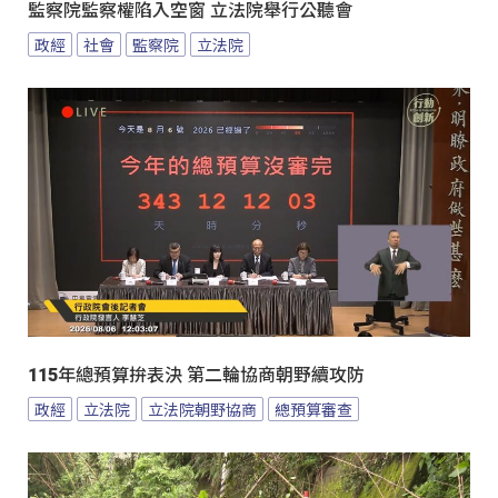
監察院監察權陷入空窗 立法院舉行公聽會
政經
社會
監察院
立法院
115年總預算拚表決 第二輪協商朝野續攻防
政經
立法院
立法院朝野協商
總預算審查