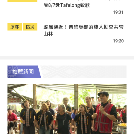
隊8/7赴Tafalong致歉
19:31
颱風逼近！普悠瑪部落族人勘查共管
原鄉
防災
山林
19:20
推薦新聞