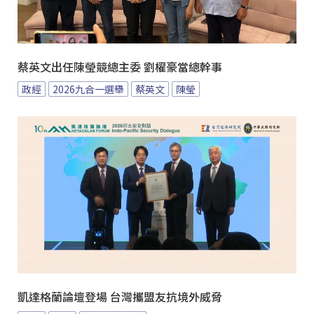
蔡英文出任陳瑩競總主委 劉櫂豪當總幹事
政經
2026九合一選舉
蔡英文
陳瑩
凱達格蘭論壇登場 台灣攜盟友抗境外威脅