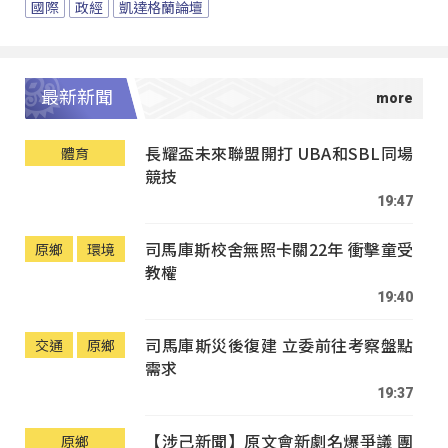
國際
政經
凱達格蘭論壇
最新新聞
長耀盃未來聯盟開打 UBA和SBL同場
體育
競技
19:47
司馬庫斯校舍無照卡關22年 衝擊童受
原鄉
環境
教權
19:40
司馬庫斯災後復建 立委前往考察盤點
交通
原鄉
需求
19:37
【涉己新聞】原文會新劇名爆爭議 團
原鄉