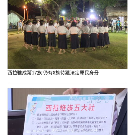
西拉雅成第17族 仍有8族待獲法定原民身分